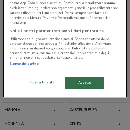
3.2 km
CHIUSO
nostra App. Cosa succede se rifiuti: Continuerai a visualizzare annunci
pubblicitari, ma riguarderanno argomenti generici e probabilmente non
saranno rilevanti per i tuoi interessi. Potrai sempre cambiare idea
Tutti i negozi Dr.Max
accedendo a Menu > Privacy > Personalizzazione all'interno della
nostra App.
Noi e i nostri partner trattiamo i dati per fornire:
Dr.Max, offerte e negozi
Utilizzare dati di geolocalizzazione precisi. Scansione attiva delle
caratteristiche del dispositivo ai fini dell’identificazione. Archiviare
informazioni su dispositivo e/o accedervi. Pubblicità e contenuti
personalizzati, misurazione delle prestazioni dei contenuti e degli
annunci, ricerche sul pubblico, sviluppo di servizi.
Elenco dei partner
Offerte volantini e cataloghi per città nelle vicinanze
BOLOGNA
CASALECCHIO DI RENO
Mostra finalità
Accetto
SAN LAZZARO DI SAVENA
SAN PIETRO IN CASALE
VIGNOLA
CASTEL GUELFO
MOLINELLA
CENTO