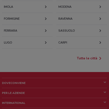
IMOLA
MODENA
FORMIGINE
RAVENNA
FERRARA
SASSUOLO
LUGO
CARPI
Tutte le città
DOVECONVIENE
Cos'è DoveConviene
PER LE AZIENDE
Chi siamo
Cosa facciamo
INTERNATIONAL
News e media
Richieste commerciali e marketing