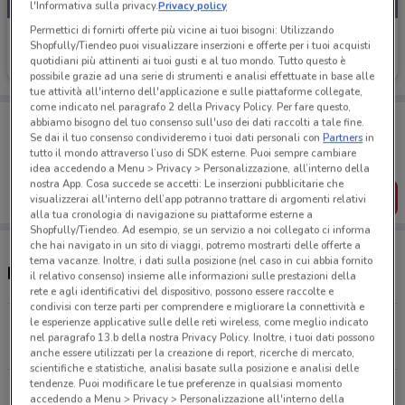
l'Informativa sulla privacy.
Privacy policy
Permettici di fornirti offerte più vicine ai tuoi bisogni: Utilizzando
Dr.Max
Shopfully/Tiendeo puoi visualizzare inserzioni e offerte per i tuoi acquisti
quotidiani più attinenti ai tuoi gusti e al tuo mondo. Tutto questo è
Scade il 01/09
3.2 km
possibile grazie ad una serie di strumenti e analisi effettuate in base alle
tue attività all'interno dell'applicazione e sulle piattaforme collegate,
come indicato nel paragrafo 2 della Privacy Policy. Per fare questo,
Porta DoveConviene sempre con te!
abbiamo bisogno del tuo consenso sull'uso dei dati raccolti a tale fine.
Puoi trovare le migliori offerte dei negozi vicino a te,
Se dai il tuo consenso condivideremo i tuoi dati personali con
Partners
in
salvarle e creare la tua lista del risparmio, comodamente
tutto il mondo attraverso l’uso di SDK esterne. Puoi sempre cambiare
dal tuo cellulare.
idea accedendo a Menu > Privacy > Personalizzazione, all’interno della
nostra App. Cosa succede se accetti: Le inserzioni pubblicitarie che
SCARICA L’APP
visualizzerai all'interno dell’app potranno trattare di argomenti relativi
alla tua cronologia di navigazione su piattaforme esterne a
Shopfully/Tiendeo. Ad esempio, se un servizio a noi collegato ci informa
che hai navigato in un sito di viaggi, potremo mostrarti delle offerte a
tema vacanze. Inoltre, i dati sulla posizione (nel caso in cui abbia fornito
Negozi Dr.Max a Bologna
il relativo consenso) insieme alle informazioni sulle prestazioni della
rete e agli identificativi del dispositivo, possono essere raccolte e
condivisi con terze parti per comprendere e migliorare la connettività e
le esperienze applicative sulle delle reti wireless, come meglio indicato
Piazza Di Porta Castiglione 15/E Bologna
nel paragrafo 13.b della nostra Privacy Policy. Inoltre, i tuoi dati possono
1.8 km
CHIUSO
anche essere utilizzati per la creazione di report, ricerche di mercato,
scientifiche e statistiche, analisi basate sulla posizione e analisi delle
tendenze. Puoi modificare le tue preferenze in qualsiasi momento
Via Degli Orti, 14 Bologna
accedendo a Menu > Privacy > Personalizzazione all'interno della