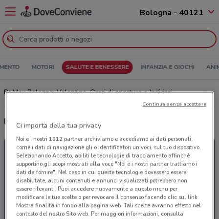
Bologna - 40121
MENTO
MOTORI
SALUTE E BENESSERE
INFANZIA E GIOCHI
ANI
Dr.Max Bologna: Volantino, Orari di apertura e Indirizzi
Continua senza accettare
Ultime offerte del volantino Dr.Max
Ci importa della tua privacy
Noi e i nostri
1012
partner archiviamo e accediamo ai dati personali,
come i dati di navigazione gli o identificatori univoci, sul tuo dispositivo.
Selezionando Accetto, abiliti le tecnologie di tracciamento affinché
supportino gli scopi mostrati alla voce "Noi e i nostri partner trattiamo i
dati da fornire". Nel caso in cui queste tecnologie dovessero essere
disabilitate, alcuni contenuti e annunci visualizzati potrebbero non
essere rilevanti. Puoi accedere nuovamente a questo menu per
modificare le tue scelte o per revocare il consenso facendo clic sul link
Mostra finalità in fondo alla pagina web. Tali scelte avranno effetto nel
contesto del nostro Sito web. Per maggiori informazioni, consulta