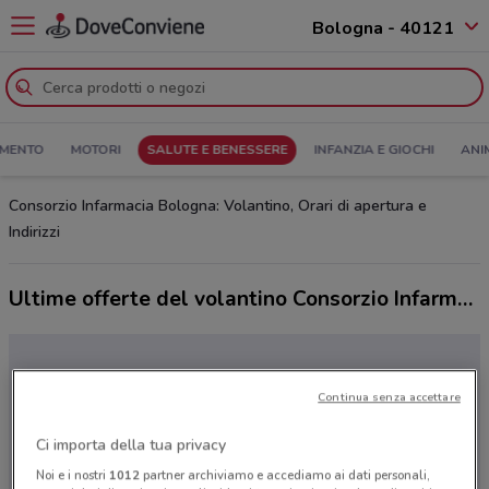
Bologna - 40121
MENTO
MOTORI
SALUTE E BENESSERE
INFANZIA E GIOCHI
ANI
Consorzio Infarmacia Bologna: Volantino, Orari di apertura e
Indirizzi
Ultime offerte del volantino Consorzio Infarmacia
Continua senza accettare
Ci importa della tua privacy
Noi e i nostri
1012
partner archiviamo e accediamo ai dati personali,