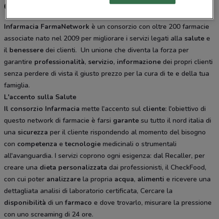
Consorzio Infarmacia, offerte e negozi
Infarmacia FarmaNetwork
è un consorzio con oltre 200 farmacie
associate nato nel 2009 per migliorare i servizi legati alla
salute
e
il
benessere
dei clienti. Un unione che diventa la forza per
garantire
professionalità
,
servizio
,
informazione
dei propri clienti
senza perdere di vista il giusto prezzo per la cura di te e della tua
famiglia.
L'accento sulla Salute
Il consorzio Infarmacia
mette l'accento sul
cliente
: l'obiettivo di
questo network di farmacie è farsi
garante
su tutto il nord italia di
una
sicurezza
per il cliente rispondendo al momento del bisogno
con
competenza
e
tecnologie
medicinali o strumentali
all'avanguardia. I servizi coprono ogni esigenza: dal Recaller, per
creare una
dieta
personalizzata
dai professionisti, il CheckFood,
con cui poter
analizzare
la propria
acqua
,
alimenti
e ricevere una
dettagliata analisi di laboratorio certificata, Cercare la
disponibilità
di un
farmaco
e dove trovarlo, misurare la pressione
con uno screaming di 24 ore.