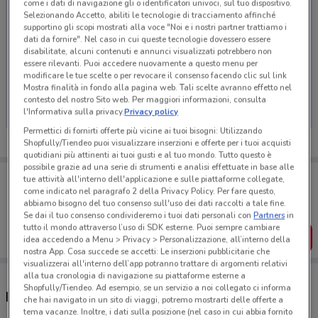
come i dati di navigazione gli o identificatori univoci, sul tuo dispositivo.
Selezionando Accetto, abiliti le tecnologie di tracciamento affinché
supportino gli scopi mostrati alla voce "Noi e i nostri partner trattiamo i
dati da fornire". Nel caso in cui queste tecnologie dovessero essere
disabilitate, alcuni contenuti e annunci visualizzati potrebbero non
essere rilevanti. Puoi accedere nuovamente a questo menu per
Ci dispiace, al momento non abbiamo pubblicato
modificare le tue scelte o per revocare il consenso facendo clic sul link
Mostra finalità in fondo alla pagina web. Tali scelte avranno effetto nel
volantini nella tua zona. Riprova più tardi.
contesto del nostro Sito web. Per maggiori informazioni, consulta
l'Informativa sulla privacy.
Privacy policy
Permettici di fornirti offerte più vicine ai tuoi bisogni: Utilizzando
Shopfully/Tiendeo puoi visualizzare inserzioni e offerte per i tuoi acquisti
quotidiani più attinenti ai tuoi gusti e al tuo mondo. Tutto questo è
possibile grazie ad una serie di strumenti e analisi effettuate in base alle
Porta DoveConviene sempre con te!
tue attività all'interno dell'applicazione e sulle piattaforme collegate,
Puoi trovare le migliori offerte dei negozi vicino a te,
come indicato nel paragrafo 2 della Privacy Policy. Per fare questo,
salvarle e creare la tua lista del risparmio, comodamente
abbiamo bisogno del tuo consenso sull'uso dei dati raccolti a tale fine.
dal tuo cellulare.
Se dai il tuo consenso condivideremo i tuoi dati personali con
Partners
in
tutto il mondo attraverso l’uso di SDK esterne. Puoi sempre cambiare
SCARICA L’APP
idea accedendo a Menu > Privacy > Personalizzazione, all’interno della
nostra App. Cosa succede se accetti: Le inserzioni pubblicitarie che
visualizzerai all'interno dell’app potranno trattare di argomenti relativi
alla tua cronologia di navigazione su piattaforme esterne a
Shopfully/Tiendeo. Ad esempio, se un servizio a noi collegato ci informa
Negozi Consorzio Infarmacia a Bologna
che hai navigato in un sito di viaggi, potremo mostrarti delle offerte a
tema vacanze. Inoltre, i dati sulla posizione (nel caso in cui abbia fornito