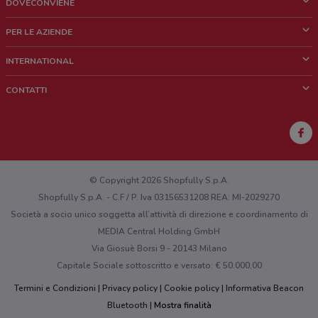
DOVECONVIENE
Cos'è DoveConviene
PER LE AZIENDE
Chi siamo
Cosa facciamo
INTERNATIONAL
News e media
Richieste commerciali e marketing
Brazil
CONTATTI
Lavora con noi
Mexico
Segnalazione punto vendita
France
Segnalazione Volantino
Australia
Hai un malfunzionamento sul web o sull'app?
New Zealand
© Copyright 2026 Shopfully S.p.A.
Shopfully S.p.A. - C.F / P. Iva 03156531208 REA: MI-2029270
Società a socio unico soggetta all’attività di direzione e coordinamento di
MEDIA Central Holding GmbH
Via Giosuè Borsi 9 - 20143 Milano
Capitale Sociale sottoscritto e versato: € 50.000,00
Termini e Condizioni
Privacy policy
Cookie policy
Informativa Beacon
Bluetooth
Mostra finalità