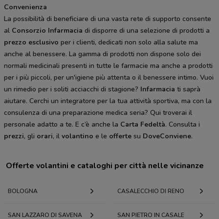
Convenienza
La possibilità di beneficiare di una vasta rete di supporto consente
al
Consorzio
Infarmacia
di disporre di una selezione di prodotti a
prezzo
esclusivo
per i clienti, dedicati non solo alla salute ma
anche al benessere. La gamma di prodotti non dispone solo dei
normali medicinali presenti in tutte le farmacie ma anche a prodotti
per i più piccoli, per un'igiene più attenta o il benessere intimo. Vuoi
un rimedio per i soliti acciacchi di stagione?
Infarmacia
ti saprà
aiutare. Cerchi un integratore per la tua attività sportiva, ma con la
consulenza di una preparazione medica seria? Qui troverai il
personale adatto a te. E c’è anche la
Carta
Fedeltà
. Consulta i
prezzi
, gli
orari
, il
volantino
e le
offerte
su
DoveConviene
.
Offerte volantini e cataloghi per città nelle vicinanze
BOLOGNA
CASALECCHIO DI RENO
SAN LAZZARO DI SAVENA
SAN PIETRO IN CASALE