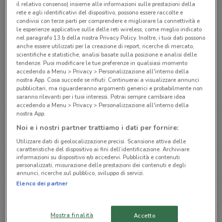
il relativo consenso) insieme alle informazioni sulle prestazioni della
rete e agli identificativi del dispositivo, possono essere raccolte e
Via Altabella, 14 Bologna
condivisi con terze parti per comprendere e migliorare la connettività e
673 m
le esperienze applicative sulle delle reti wireless, come meglio indicato
nel paragrafo 13.b della nostra Privacy Policy. Inoltre, i tuoi dati possono
anche essere utilizzati per la creazione di report, ricerche di mercato,
Via San Vitale, 2 Bologna
scientifiche e statistiche, analisi basate sulla posizione e analisi delle
792 m
tendenze. Puoi modificare le tue preferenze in qualsiasi momento
accedendo a Menu > Privacy > Personalizzazione all'interno della
nostra App. Cosa succede se rifiuti: Continuerai a visualizzare annunci
Via Saragozza, 71 Bologna
pubblicitari, ma riguarderanno argomenti generici e probabilmente non
saranno rilevanti per i tuoi interessi. Potrai sempre cambiare idea
1.5 km
accedendo a Menu > Privacy > Personalizzazione all'interno della
nostra App.
Via S. Donato, 66/2 Bologna
Noi e i nostri partner trattiamo i dati per fornire:
1.6 km
Utilizzare dati di geolocalizzazione precisi. Scansione attiva delle
caratteristiche del dispositivo ai fini dell’identificazione. Archiviare
informazioni su dispositivo e/o accedervi. Pubblicità e contenuti
Via Mazzini, 9 Bologna
personalizzati, misurazione delle prestazioni dei contenuti e degli
1.8 km
annunci, ricerche sul pubblico, sviluppo di servizi.
Elenco dei partner
Tutti i negozi Consorzio Infarmacia
Mostra finalità
Accetto