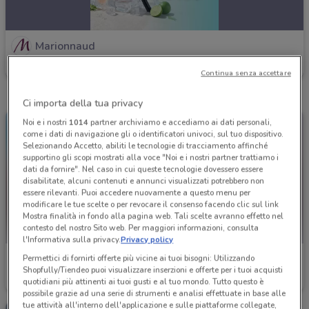
Marionnaud
Scade il 16/08
11.1 km
Continua senza accettare
Ci importa della tua privacy
Noi e i nostri
1014
partner archiviamo e accediamo ai dati personali,
come i dati di navigazione gli o identificatori univoci, sul tuo dispositivo.
Selezionando Accetto, abiliti le tecnologie di tracciamento affinché
supportino gli scopi mostrati alla voce "Noi e i nostri partner trattiamo i
dati da fornire". Nel caso in cui queste tecnologie dovessero essere
disabilitate, alcuni contenuti e annunci visualizzati potrebbero non
essere rilevanti. Puoi accedere nuovamente a questo menu per
modificare le tue scelte o per revocare il consenso facendo clic sul link
Mostra finalità in fondo alla pagina web. Tali scelte avranno effetto nel
contesto del nostro Sito web. Per maggiori informazioni, consulta
l'Informativa sulla privacy.
Privacy policy
Marionnaud
Marionnaud
Permettici di fornirti offerte più vicine ai tuoi bisogni: Utilizzando
Shopfully/Tiendeo puoi visualizzare inserzioni e offerte per i tuoi acquisti
quotidiani più attinenti ai tuoi gusti e al tuo mondo. Tutto questo è
Scade il 16/08
11.1 km
Scade il 16/08
11.1 km
possibile grazie ad una serie di strumenti e analisi effettuate in base alle
tue attività all'interno dell'applicazione e sulle piattaforme collegate,