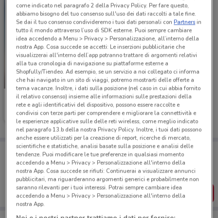
come indicato nel paragrafo 2 della Privacy Policy. Per fare questo,
abbiamo bisogno del tuo consenso sull'uso dei dati raccolti a tale fine.
Se dai il tuo consenso condivideremo i tuoi dati personali con
Partners
in
tutto il mondo attraverso l’uso di SDK esterne. Puoi sempre cambiare
idea accedendo a Menu > Privacy > Personalizzazione, all’interno della
nostra App. Cosa succede se accetti: Le inserzioni pubblicitarie che
visualizzerai all'interno dell’app potranno trattare di argomenti relativi
alla tua cronologia di navigazione su piattaforme esterne a
Shopfully/Tiendeo. Ad esempio, se un servizio a noi collegato ci informa
che hai navigato in un sito di viaggi, potremo mostrarti delle offerte a
SCADE OGGI
tema vacanze. Inoltre, i dati sulla posizione (nel caso in cui abbia fornito
il relativo consenso) insieme alle informazioni sulle prestazioni della
Marionnaud
rete e agli identificativi del dispositivo, possono essere raccolte e
condivisi con terze parti per comprendere e migliorare la connettività e
Scade oggi
11.1 km
le esperienze applicative sulle delle reti wireless, come meglio indicato
nel paragrafo 13.b della nostra Privacy Policy. Inoltre, i tuoi dati possono
anche essere utilizzati per la creazione di report, ricerche di mercato,
scientifiche e statistiche, analisi basate sulla posizione e analisi delle
Porta DoveConviene sempre con te!
tendenze. Puoi modificare le tue preferenze in qualsiasi momento
Puoi trovare le migliori offerte dei negozi vicino a te,
accedendo a Menu > Privacy > Personalizzazione all'interno della
salvarle e creare la tua lista del risparmio, comodamente
nostra App. Cosa succede se rifiuti: Continuerai a visualizzare annunci
dal tuo cellulare.
pubblicitari, ma riguarderanno argomenti generici e probabilmente non
saranno rilevanti per i tuoi interessi. Potrai sempre cambiare idea
SCARICA L’APP
accedendo a Menu > Privacy > Personalizzazione all'interno della
nostra App.
Noi e i nostri partner trattiamo i dati per fornire: