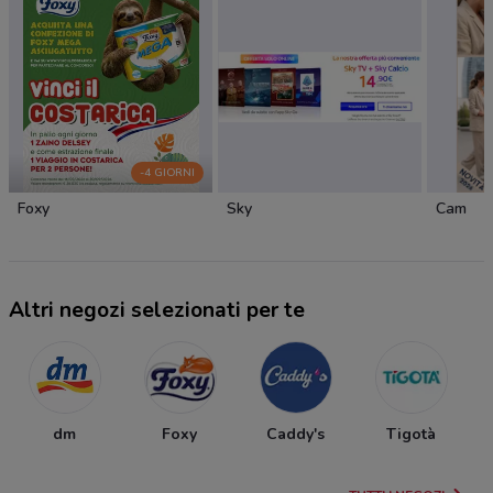
-4 GIORNI
Foxy
Sky
Cam
Altri negozi selezionati per te
dm
Foxy
Caddy's
Tigotà