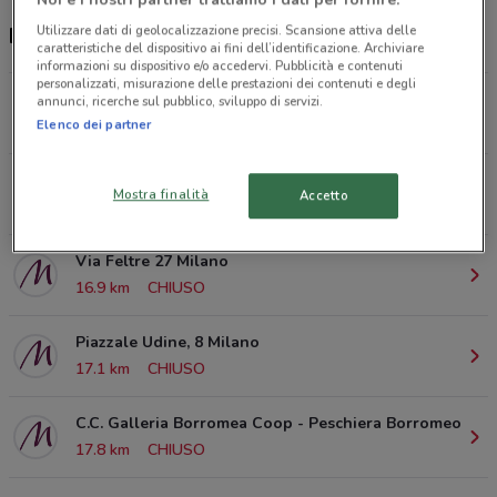
Utilizzare dati di geolocalizzazione precisi. Scansione attiva delle
Negozi Marionnaud a Bellinzago Lombardo
caratteristiche del dispositivo ai fini dell’identificazione. Archiviare
informazioni su dispositivo e/o accedervi. Pubblicità e contenuti
personalizzati, misurazione delle prestazioni dei contenuti e degli
Via Lombardia, 264 Brugherio
annunci, ricerche sul pubblico, sviluppo di servizi.
11.1 km
CHIUSO
Elenco dei partner
Via Vecellio, 1 Monza
Mostra finalità
Accetto
13.4 km
CHIUSO
Via Feltre 27 Milano
16.9 km
CHIUSO
Piazzale Udine, 8 Milano
17.1 km
CHIUSO
C.C. Galleria Borromea Coop - Peschiera Borromeo
17.8 km
CHIUSO