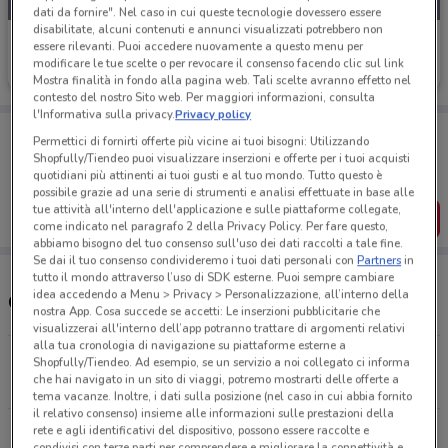
dati da fornire". Nel caso in cui queste tecnologie dovessero essere
disabilitate, alcuni contenuti e annunci visualizzati potrebbero non
Risparmio Casa
essere rilevanti. Puoi accedere nuovamente a questo menu per
modificare le tue scelte o per revocare il consenso facendo clic sul link
Scade domani
2.5 km
Mostra finalità in fondo alla pagina web. Tali scelte avranno effetto nel
contesto del nostro Sito web. Per maggiori informazioni, consulta
l'Informativa sulla privacy.
Privacy policy
Porta DoveConviene sempre con te!
Permettici di fornirti offerte più vicine ai tuoi bisogni: Utilizzando
Puoi trovare le migliori offerte dei negozi vicino a te,
Shopfully/Tiendeo puoi visualizzare inserzioni e offerte per i tuoi acquisti
salvarle e creare la tua lista del risparmio, comodamente
quotidiani più attinenti ai tuoi gusti e al tuo mondo. Tutto questo è
dal tuo cellulare.
possibile grazie ad una serie di strumenti e analisi effettuate in base alle
tue attività all'interno dell'applicazione e sulle piattaforme collegate,
SCARICA L’APP
come indicato nel paragrafo 2 della Privacy Policy. Per fare questo,
abbiamo bisogno del tuo consenso sull'uso dei dati raccolti a tale fine.
Se dai il tuo consenso condivideremo i tuoi dati personali con
Partners
in
tutto il mondo attraverso l’uso di SDK esterne. Puoi sempre cambiare
idea accedendo a Menu > Privacy > Personalizzazione, all’interno della
Orari e Negozi Risparmio Casa
nostra App. Cosa succede se accetti: Le inserzioni pubblicitarie che
visualizzerai all'interno dell’app potranno trattare di argomenti relativi
alla tua cronologia di navigazione su piattaforme esterne a
Corso Alessandria, 349 Asti
Shopfully/Tiendeo. Ad esempio, se un servizio a noi collegato ci informa
che hai navigato in un sito di viaggi, potremo mostrarti delle offerte a
2.5 km
CHIUSO
tema vacanze. Inoltre, i dati sulla posizione (nel caso in cui abbia fornito
il relativo consenso) insieme alle informazioni sulle prestazioni della
rete e agli identificativi del dispositivo, possono essere raccolte e
Tutti i negozi Risparmio Casa
condivisi con terze parti per comprendere e migliorare la connettività e