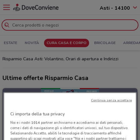
Asti - 14100
ESTATE
NOVITÀ
CURA CASA E CORPO
BRICOLAGE
ARREDA
Risparmio Casa Asti: Volantino, Orari di apertura e Indirizzi
Ultime offerte Risparmio Casa
Continua senza accettare
Ci importa della tua privacy
Noi e i nostri
1014
partner archiviamo e accediamo ai dati personali,
come i dati di navigazione gli o identificatori univoci, sul tuo dispositivo.
Selezionando Accetto, abiliti le tecnologie di tracciamento affinché
supportino gli scopi mostrati alla voce "Noi e i nostri partner trattiamo i