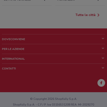
Tutte le città
DOVECONVIENE
Cos'è DoveConviene
PER LE AZIENDE
Chi siamo
Cosa facciamo
INTERNATIONAL
News e media
Richieste commerciali e marketing
Brazil
CONTATTI
Lavora con noi
Mexico
Segnalazione punto vendita
France
Segnalazione Volantino
Australia
Hai un malfunzionamento sul web o sull'app?
New Zealand
© Copyright 2026 Shopfully S.p.A.
Shopfully S.p.A. - C.F / P. Iva 03156531208 REA: MI-2029270