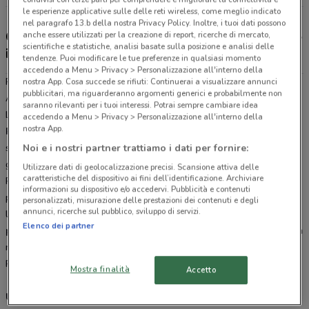
le esperienze applicative sulle delle reti wireless, come meglio indicato
nel paragrafo 13.b della nostra Privacy Policy. Inoltre, i tuoi dati possono
Gli sconti del nuovo volantino Risparmio Casa e
anche essere utilizzati per la creazione di report, ricerche di mercato,
scientifiche e statistiche, analisi basate sulla posizione e analisi delle
i negozi
tendenze. Puoi modificare le tue preferenze in qualsiasi momento
accedendo a Menu > Privacy > Personalizzazione all'interno della
Risparmio Casa è presente in vari punti della città: lo trovi in Corso
nostra App. Cosa succede se rifiuti: Continuerai a visualizzare annunci
pubblicitari, ma riguarderanno argomenti generici e probabilmente non
Alessandria 349 Asti. Tutti i negozi sono aperti tutti i giorni dal
saranno rilevanti per i tuoi interessi. Potrai sempre cambiare idea
Lunedì alla Sabato e offrono i migliori prodotti per la tua spesa.
accedendo a Menu > Privacy > Personalizzazione all'interno della
nostra App.
Risparmio Casa
è una catena di supermercati di varie dimensioni
Noi e i nostri partner trattiamo i dati per fornire:
specializzati nella vendita di detersivi,
profumeria
,
casalinghi
,
giocattoli e
pet
con il miglior rapporto qualità prezzo a Asti.
Utilizzare dati di geolocalizzazione precisi. Scansione attiva delle
caratteristiche del dispositivo ai fini dell’identificazione. Archiviare
Risparmio Casa, Risparmio Casa Shop e Iper Risparmio Casa sono
informazioni su dispositivo e/o accedervi. Pubblicità e contenuti
presenti con il loro assortimento in molte regioni d’Italia, come
personalizzati, misurazione delle prestazioni dei contenuti e degli
annunci, ricerche sul pubblico, sviluppo di servizi.
leader indiscussi del settore. Nel volantino potrai trovare tutti i
Elenco dei partner
prodotti delle migliori marche
nei piccoli punti vendita sotto casa
ma anche nei più grandi ipermercati che portano l’insegna
Risparmio Casa.
Mostra finalità
Accetto
Un nome una garanzia a Asti