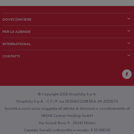
DOVECONVIENE
Cos'è DoveConviene
PER LE AZIENDE
Chi siamo
Cosa facciamo
INTERNATIONAL
News e media
Richieste commerciali e marketing
Brazil
CONTATTI
Lavora con noi
Mexico
Segnalazione punto vendita
France
Segnalazione Volantino
Australia
Hai un malfunzionamento sul web o sull'app?
New Zealand
© Copyright 2026 Shopfully S.p.A.
Shopfully S.p.A. - C.F / P. Iva 03156531208 REA: MI-2029270
Società a socio unico soggetta all’attività di direzione e coordinamento di
MEDIA Central Holding GmbH
Via Giosuè Borsi 9 - 20143 Milano
Capitale Sociale sottoscritto e versato: € 50.000,00