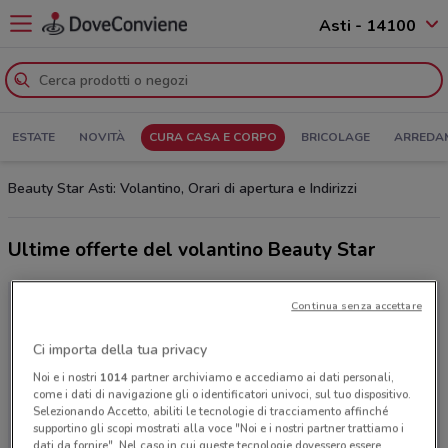
Asti - 14100
ESTATE
NOVITÀ
CURA CASA E CORPO
BRICOLAGE
ARREDA
Beauty Star Asti: Volantino, Orari di apertura e Indirizzi
Ultime offerte del volantino Beauty Star
Continua senza accettare
Ci importa della tua privacy
Noi e i nostri
1014
partner archiviamo e accediamo ai dati personali,
come i dati di navigazione gli o identificatori univoci, sul tuo dispositivo.
Selezionando Accetto, abiliti le tecnologie di tracciamento affinché
supportino gli scopi mostrati alla voce "Noi e i nostri partner trattiamo i
dati da fornire". Nel caso in cui queste tecnologie dovessero essere