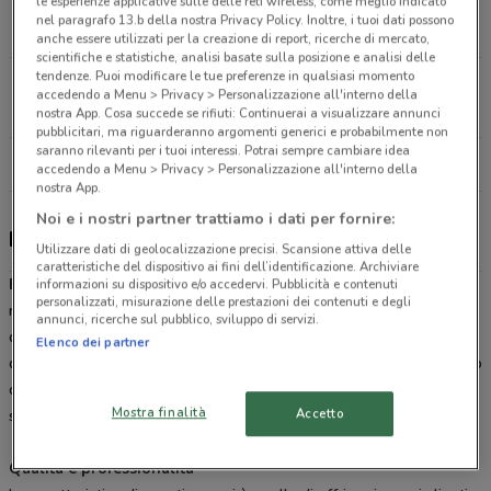
le esperienze applicative sulle delle reti wireless, come meglio indicato
Corso Canale, 99 Alba
nel paragrafo 13.b della nostra Privacy Policy. Inoltre, i tuoi dati possono
26.1 km
APERTO
anche essere utilizzati per la creazione di report, ricerche di mercato,
scientifiche e statistiche, analisi basate sulla posizione e analisi delle
tendenze. Puoi modificare le tue preferenze in qualsiasi momento
Via Vittorio Emanuele, 21 Alba
accedendo a Menu > Privacy > Personalizzazione all'interno della
27.1 km
APERTO
nostra App. Cosa succede se rifiuti: Continuerai a visualizzare annunci
pubblicitari, ma riguarderanno argomenti generici e probabilmente non
saranno rilevanti per i tuoi interessi. Potrai sempre cambiare idea
Tutti i negozi Beauty Star
accedendo a Menu > Privacy > Personalizzazione all'interno della
nostra App.
Noi e i nostri partner trattiamo i dati per fornire:
Beauty Star, offerte e negozi
Utilizzare dati di geolocalizzazione precisi. Scansione attiva delle
caratteristiche del dispositivo ai fini dell’identificazione. Archiviare
Beauty Star
è una catena di profumerie presente con i suoi
informazioni su dispositivo e/o accedervi. Pubblicità e contenuti
personalizzati, misurazione delle prestazioni dei contenuti e degli
numerosi punti vendita in tutto il nord Italia. Troverai tutti i prodotti
annunci, ricerche sul pubblico, sviluppo di servizi.
delle migliori marche cosmetiche per la cura del viso e il benessere
Elenco dei partner
del corpo. Scopri le offerte di
Beauty Star Profumerie
sul volantino
online e iscriviti alla newsletter di DoveConviene.it per rimanere
Mostra finalità
Accetto
sempre aggiornata su tutti i prodotti in promozione.
Qualità e professionalità