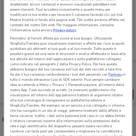
disabilitate, alcuni contenuti e annunci visualizzati potrebbero non
essere rilevanti. Puoi accedere nuovamente a questo menu per
modificare le tue scelte o per revocare il consenso facendo clic sul link
Mostra finalità in fondo alla pagina web. Tali scelte avranno effetto nel
Ci dispiace, al momento non abbiamo pubblicato
contesto del nostro Sito web. Per maggiori informazioni, consulta
l'Informativa sulla privacy.
Privacy policy
volantini nella tua zona. Riprova più tardi.
Permettici di fornirti offerte più vicine ai tuoi bisogni: Utilizzando
Shopfully/Tiendeo puoi visualizzare inserzioni e offerte per i tuoi acquisti
quotidiani più attinenti ai tuoi gusti e al tuo mondo. Tutto questo è
possibile grazie ad una serie di strumenti e analisi effettuate in base alle
tue attività all'interno dell'applicazione e sulle piattaforme collegate,
come indicato nel paragrafo 2 della Privacy Policy. Per fare questo,
Porta DoveConviene sempre con te!
abbiamo bisogno del tuo consenso sull'uso dei dati raccolti a tale fine.
Puoi trovare le migliori offerte dei negozi vicino a te,
Se dai il tuo consenso condivideremo i tuoi dati personali con
Partners
in
salvarle e creare la tua lista del risparmio, comodamente
tutto il mondo attraverso l’uso di SDK esterne. Puoi sempre cambiare
dal tuo cellulare.
idea accedendo a Menu > Privacy > Personalizzazione, all’interno della
nostra App. Cosa succede se accetti: Le inserzioni pubblicitarie che
SCARICA L’APP
visualizzerai all'interno dell’app potranno trattare di argomenti relativi
alla tua cronologia di navigazione su piattaforme esterne a
Shopfully/Tiendeo. Ad esempio, se un servizio a noi collegato ci informa
che hai navigato in un sito di viaggi, potremo mostrarti delle offerte a
tema vacanze. Inoltre, i dati sulla posizione (nel caso in cui abbia fornito
Negozi Beauty Star a Asti
il relativo consenso) insieme alle informazioni sulle prestazioni della
rete e agli identificativi del dispositivo, possono essere raccolte e
condivisi con terze parti per comprendere e migliorare la connettività e