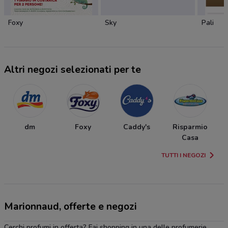
Foxy
Sky
Pali
Altri negozi selezionati per te
dm
Foxy
Caddy's
Risparmio
Casa
TUTTI I NEGOZI
Marionnaud, offerte e negozi
Cerchi profumi in offerta? Fai shopping in una delle profumerie