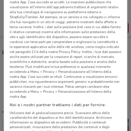
Porta DoveConviene sempre con te!
nostra App. Cosa succede se accetti: Le inserzioni pubblicitarie che
visualizzerai all'interno dell’app potranno trattare di argomenti relativi
Puoi trovare le migliori offerte dei negozi vicino a te,
alla tua cronologia di navigazione su piattaforme esterne a
salvarle e creare la tua lista del risparmio, comodamente
dal tuo cellulare.
Shopfully/Tiendeo. Ad esempio, se un servizio a noi collegato ci informa
che hai navigato in un sito di viaggi, potremo mostrarti delle offerte a
tema vacanze. Inoltre, i dati sulla posizione (nel caso in cui abbia fornito
SCARICA L’APP
il relativo consenso) insieme alle informazioni sulle prestazioni della
rete e agli identificativi del dispositivo, possono essere raccolte e
condivisi con terze parti per comprendere e migliorare la connettività e
le esperienze applicative sulle delle reti wireless, come meglio indicato
Negozi Marionnaud a Asti
nel paragrafo 13.b della nostra Privacy Policy. Inoltre, i tuoi dati possono
anche essere utilizzati per la creazione di report, ricerche di mercato,
scientifiche e statistiche, analisi basate sulla posizione e analisi delle
tendenze. Puoi modificare le tue preferenze in qualsiasi momento
C.So Alfieri, 339 Asti
accedendo a Menu > Privacy > Personalizzazione all'interno della
1.3 km
CHIUSO
nostra App. Cosa succede se rifiuti: Continuerai a visualizzare annunci
pubblicitari, ma riguarderanno argomenti generici e probabilmente non
saranno rilevanti per i tuoi interessi. Potrai sempre cambiare idea
Tutti i negozi Marionnaud
accedendo a Menu > Privacy > Personalizzazione all'interno della
nostra App.
Noi e i nostri partner trattiamo i dati per fornire:
Altri volantini nelle vicinanze
Utilizzare dati di geolocalizzazione precisi. Scansione attiva delle
caratteristiche del dispositivo ai fini dell’identificazione. Archiviare
informazioni su dispositivo e/o accedervi. Pubblicità e contenuti
personalizzati, misurazione delle prestazioni dei contenuti e degli