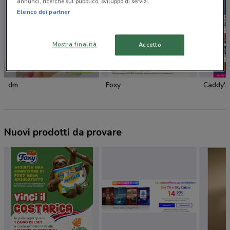
annunci, ricerche sul pubblico, sviluppo di servizi.
Elenco dei partner
Mostra finalità
Accetto
NUOVO
dm
Foxy
Caddy's
Nuovi prodotti da provare