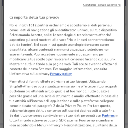
Continua senza accettare
Marionnaud
Ci importa della tua privacy
Scade il 16/08
1.3 km
Noi e i nostri
1012
partner archiviamo e accediamo ai dati personali,
come i dati di navigazione gli o identificatori univoci, sul tuo dispositivo.
Selezionando Accetto, abiliti le tecnologie di tracciamento affinché
supportino gli scopi mostrati alla voce "Noi e i nostri partner trattiamo i
dati da fornire". Nel caso in cui queste tecnologie dovessero essere
disabilitate, alcuni contenuti e annunci visualizzati potrebbero non
essere rilevanti. Puoi accedere nuovamente a questo menu per
modificare le tue scelte o per revocare il consenso facendo clic sul link
Mostra finalità in fondo alla pagina web. Tali scelte avranno effetto nel
contesto del nostro Sito web. Per maggiori informazioni, consulta
l'Informativa sulla privacy.
Privacy policy
Permettici di fornirti offerte più vicine ai tuoi bisogni: Utilizzando
Shopfully/Tiendeo puoi visualizzare inserzioni e offerte per i tuoi acquisti
NUOVO
-3 GIORNI
quotidiani più attinenti ai tuoi gusti e al tuo mondo. Tutto questo è
possibile grazie ad una serie di strumenti e analisi effettuate in base alle
Marionnaud
Marionnaud
tue attività all'interno dell'applicazione e sulle piattaforme collegate,
come indicato nel paragrafo 2 della Privacy Policy. Per fare questo,
Scade il 16/08
1.3 km
Scade domenica
1.3 km
abbiamo bisogno del tuo consenso sull'uso dei dati raccolti a tale fine.
Se dai il tuo consenso condivideremo i tuoi dati personali con
Partners
in
tutto il mondo attraverso l’uso di SDK esterne. Puoi sempre cambiare
idea accedendo a Menu > Privacy > Personalizzazione, all’interno della