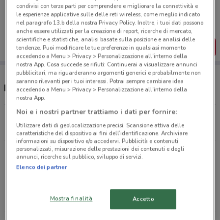
Porta DoveConviene sempre con te!
condivisi con terze parti per comprendere e migliorare la connettività e
Puoi trovare le migliori offerte dei negozi vicino a te,
le esperienze applicative sulle delle reti wireless, come meglio indicato
salvarle e creare la tua lista del risparmio, comodamente
nel paragrafo 13.b della nostra Privacy Policy. Inoltre, i tuoi dati possono
dal tuo cellulare.
anche essere utilizzati per la creazione di report, ricerche di mercato,
scientifiche e statistiche, analisi basate sulla posizione e analisi delle
SCARICA L’APP
tendenze. Puoi modificare le tue preferenze in qualsiasi momento
accedendo a Menu > Privacy > Personalizzazione all'interno della
nostra App. Cosa succede se rifiuti: Continuerai a visualizzare annunci
pubblicitari, ma riguarderanno argomenti generici e probabilmente non
saranno rilevanti per i tuoi interessi. Potrai sempre cambiare idea
Negozi PittaRosso a Volla
accedendo a Menu > Privacy > Personalizzazione all'interno della
nostra App.
Noi e i nostri partner trattiamo i dati per fornire:
Viale Michelangelo Volla
Utilizzare dati di geolocalizzazione precisi. Scansione attiva delle
650 m
CHIUSO
caratteristiche del dispositivo ai fini dell’identificazione. Archiviare
informazioni su dispositivo e/o accedervi. Pubblicità e contenuti
personalizzati, misurazione delle prestazioni dei contenuti e degli
Via Cimiliarco Casoria
annunci, ricerche sul pubblico, sviluppo di servizi.
3 km
CHIUSO
Elenco dei partner
Viale di Augusto, 58 Napoli
Mostra finalità
Accetto
13.3 km