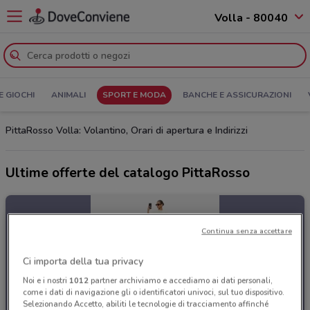
Volla - 80040
E GIOCHI
ANIMALI
SPORT E MODA
BANCHE E ASSICURAZIONI
PittaRosso Volla: Volantino, Orari di apertura e Indirizzi
Ultime offerte del catalogo PittaRosso
Continua senza accettare
Ci importa della tua privacy
Noi e i nostri
1012
partner archiviamo e accediamo ai dati personali,
come i dati di navigazione gli o identificatori univoci, sul tuo dispositivo.
Selezionando Accetto, abiliti le tecnologie di tracciamento affinché