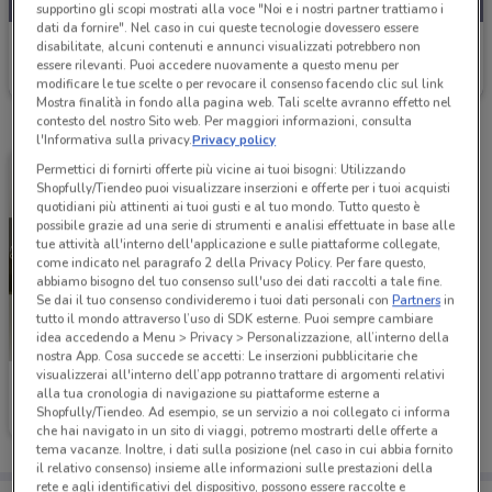
supportino gli scopi mostrati alla voce "Noi e i nostri partner trattiamo i
dati da fornire". Nel caso in cui queste tecnologie dovessero essere
PittaRosso
disabilitate, alcuni contenuti e annunci visualizzati potrebbero non
essere rilevanti. Puoi accedere nuovamente a questo menu per
Scade il 15/09
651 m
modificare le tue scelte o per revocare il consenso facendo clic sul link
Mostra finalità in fondo alla pagina web. Tali scelte avranno effetto nel
contesto del nostro Sito web. Per maggiori informazioni, consulta
l'Informativa sulla privacy.
Privacy policy
Permettici di fornirti offerte più vicine ai tuoi bisogni: Utilizzando
Shopfully/Tiendeo puoi visualizzare inserzioni e offerte per i tuoi acquisti
quotidiani più attinenti ai tuoi gusti e al tuo mondo. Tutto questo è
possibile grazie ad una serie di strumenti e analisi effettuate in base alle
tue attività all'interno dell'applicazione e sulle piattaforme collegate,
come indicato nel paragrafo 2 della Privacy Policy. Per fare questo,
abbiamo bisogno del tuo consenso sull'uso dei dati raccolti a tale fine.
Se dai il tuo consenso condivideremo i tuoi dati personali con
Partners
in
tutto il mondo attraverso l’uso di SDK esterne. Puoi sempre cambiare
idea accedendo a Menu > Privacy > Personalizzazione, all’interno della
nostra App. Cosa succede se accetti: Le inserzioni pubblicitarie che
visualizzerai all'interno dell’app potranno trattare di argomenti relativi
PittaRosso
alla tua cronologia di navigazione su piattaforme esterne a
Shopfully/Tiendeo. Ad esempio, se un servizio a noi collegato ci informa
Scade il 31/12
651 m
che hai navigato in un sito di viaggi, potremo mostrarti delle offerte a
tema vacanze. Inoltre, i dati sulla posizione (nel caso in cui abbia fornito
il relativo consenso) insieme alle informazioni sulle prestazioni della
rete e agli identificativi del dispositivo, possono essere raccolte e