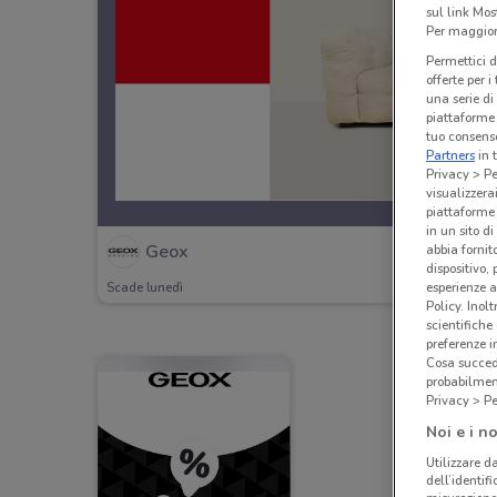
sul link Mos
Per maggiori
Permettici d
offerte per 
una serie di
piattaforme 
tuo consenso
Partners
in 
Privacy > Pe
visualizzera
piattaforme 
in un sito d
Geox
abbia fornit
dispositivo,
esperienze a
Scade lunedì
Policy. Inolt
scientifiche
preferenze 
Cosa succede
probabilmen
Privacy > Pe
Noi e i no
Utilizzare da
dell’identif