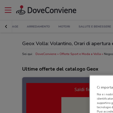
BRICOLAGE
ARREDAMENTO
MOTORI
SALUTE E BENESSERE
Geox Volla: Volantino, Orari di apertura e
Sei qui:
DoveConviene
Offerte Sport e Moda a Volla
Negoz
Ultime offerte del catalogo Geox
Ci importa
Noi e i nostr
identificato
supportino g
tecnologie d
Puoi accede