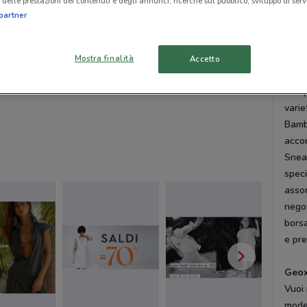
delle prestazioni dei contenuti e degli annunci, ricerche sul pubblico, sviluppo di servi
dell’
partner
migli
risult
Mostra finalità
Accetto
Comp
Comp
varie
Bambi
accom
Sneak
speci
assor
negoz
borsa
e pre
Geox
Vuoi
model