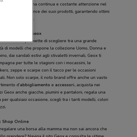
zi.
azienda, che ha una continua e costante attenzione nel
orare la performance dei suoi prodotti, garantendo ottimi
ati per i tuoi piedi.
ra nei negozi Geox
rare Geox ti permette di scegliere tra una grande
tà di modelli che propone la collezione Uomo, Donna e
no, dai sandali estivi agli stivaletti invernali, Geox ti
pagna per tutte le stagioni con i mocassini, le
ers, zeppe e scarpe con il tacco per le occasioni
ali. Non solo scarpe, il noto brand offre anche un vasto
timento d’
abbigliamento
e
accessori,
acquista nei
i Geox anche giacche, piumini e pantaloni, regala una
 per qualsiasi occasione, scegli tra i tanti modelli, colori
zzi.
 Shop Online
 regalare una borsa alla mamma ma non sai ancora che
lo prendere? Naviga il sito Geox e consulta le ultime