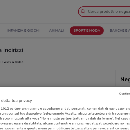
INFANZIA E GIOCHI
ANIMALI
SPORT E MODA
BANCHE E 
 Indirizzi
i Geox a Volla
Neg
Contin
 della tua privacy
i
1012
partner archiviamo e accediamo ai dati personali, come i dati di navigazione g
ri univoci, sul tuo dispositivo. Selezionando Accetto, abiliti le tecnologie di tracciame
li scopi mostrati alla voce "Noi e i nostri partner trattiamo i dati da fornire". Nel caso 
ovessero essere disabilitate, alcuni contenuti e annunci visualizzati potrebbero non ess
re nuovamente a questo menu per modificare le tue scelte o per revocare il consenso