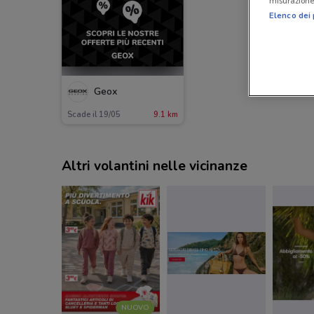
misurazione 
Elenco dei 
Geox
Scade il 19/05
9.1 km
Altri volantini nelle vicinanze
NUOVO