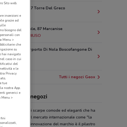
ro Sito web.
Via Roma, 77 Torre Del Greco
10.4 km
are inserzioni e
bile grazie ad
sulle
Strada Statale, 87 Marcanise
amo bisogno del
 personali con
13.9 km
CHIUSO
o a Menu >
bblicitarie che
Via Cis Interporto Di Nola Boscofangone Di
vigazione su
e hai navigato
Nola
(nel caso in cui
14.5 km
ificativi del
ettività e le
stra Privacy
Tutti i negozi Geox
cato,
e tue
la nostra App.
nti generici e
x, offerte e negozi
 a Menu >
x
è una marchio di scarpe comode ed eleganti che ha
agnato spazio nel mercato internazionale come "la
fini
sonalizzati,
a che respira". L’innovazione del marchio è il pilastro