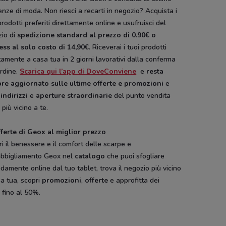
nze di moda. Non riesci a recarti in negozio? Acquista i
Coin
Valleverde
Golden
prodotti preferiti direttamente online e usufruisci del
zio di
spedizione standard al prezzo di 0.90€ o
ess al solo costo di 14,90
. Riceverai i tuoi prodotti
tamente a casa tua in 2 giorni lavorativi dalla conferma
ordine.
Scarica qui l’app di DoveConviene
e
resta
re aggiornato sulle ultime offerte e promozioni
e
i
indirizzi
e
aperture straordinarie
del punto vendita
più vicino a te.
fferte di Geox al miglior prezzo
i il benessere e il comfort delle scarpe e
’abbigliamento Geox nel
catalogo
che puoi sfogliare
amente online dal tuo tablet, trova il negozio più vicino
Dacia
Hype
a tua, scopri
promozioni
,
offerte
e approfitta dei
i
fino al 50%.