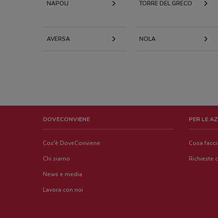
NAPOLI
TORRE DEL GRECO
AVERSA
NOLA
DOVECONVIENE
PER LE A
Cos'è DoveConviene
Cosa facc
Chi siamo
Richieste 
News e media
Lavora con noi