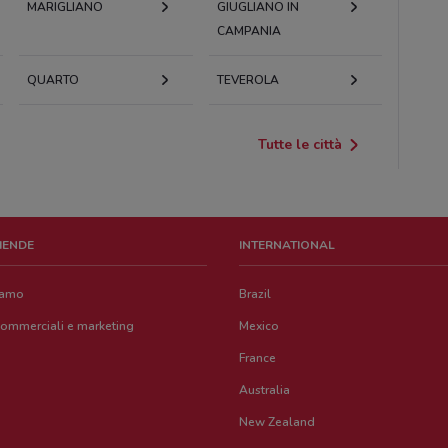
MARIGLIANO
GIUGLIANO IN
CAMPANIA
QUARTO
TEVEROLA
Tutte le città
ZIENDE
INTERNATIONAL
iamo
Brazil
commerciali e marketing
Mexico
France
Australia
New Zealand