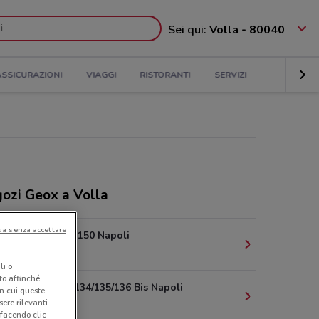
Sei qui:
Volla - 80040
ASSICURAZIONI
VIAGGI
RISTORANTI
SERVIZI
ozi Geox a Volla
ua senza accettare
Via Toledo, 150 Napoli
9.1 km
li o
nto affinché
Via Chiaia, 134/135/136 Bis Napoli
in cui queste
ere rilevanti.
9.8 km
 facendo clic