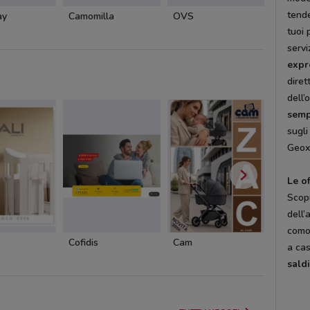
tende
ay
Camomilla
OVS
Coin
tuoi 
servi
expr
diret
dell’
semp
sugl
Geox 
Le o
Scopr
dell
comod
Cofidis
Cam
Cam
a cas
sald