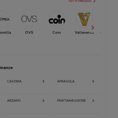
TUTTI I NEGOZI
omilla
OVS
Coin
Valleverde
Golden Po
cinanze
CASORIA
AFRAGOLA
ARZANO
FRATTAMAGGIORE