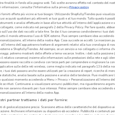
tra finalità in fondo alla pagina web. Tali scelte avranno effetto nel contesto del nost
 informazioni, consulta l'Informativa sulla privacy.
Privacy policy
i fornirti offerte più vicine ai tuoi bisogni: Utilizzando Shopfully/Tiendeo puoi visualizz
i tuoi acquisti quotidiani più attinenti ai tuoi gusti e al tuo mondo. Tutto questo è possi
 strumenti e analisi effettuate in base alle tue attività all'interno dell'applicazione e 
collegate, come indicato nel paragrafo 2 della Privacy Policy. Per fare questo, abbi
 sull'uso dei dati raccolti a tale fine. Se dai il tuo consenso condivideremo i tuoi dati
tutto il mondo attraverso l’uso di SDK esterne. Puoi sempre cambiare idea accedend
rsonalizzazione, all’interno della nostra App. Cosa succede se accetti: Le inserzioni pu
i all'interno dell’app potranno trattare di argomenti relativi alla tua cronologia di na
esterne a Shopfully/Tiendeo. Ad esempio, se un servizio a noi collegato ci informa ch
i viaggi, potremo mostrarti delle offerte a tema vacanze. Inoltre, i dati sulla posizione 
o il relativo consenso) insieme alle informazioni sulle prestazioni della rete e agli ident
 possono essere raccolte e condivisi con terze parti per comprendere e migliorare la conn
pplicative sulle delle reti wireless, come meglio indicato nel paragrafo 13.b della no
9.1 km
re, i tuoi dati possono anche essere utilizzati per la creazione di report, ricerche di mer
 e statistiche, analisi basate sulla posizione e analisi delle tendenze. Puoi modificare l
in qualsiasi momento accedendo a Menu > Privacy > Personalizzazione all'interno del
 se rifiuti: Continuerai a visualizzare annunci pubblicitari, ma riguarderanno argome
Geo
te non saranno rilevanti per i tuoi interessi. Potrai sempre cambiare idea accedendo
rsonalizzazione all'interno della nostra App.
stri partner trattiamo i dati per fornire:
Geo
guad
ti di geolocalizzazione precisi. Scansione attiva delle caratteristiche del dispositivo ai 
icazione. Archiviare informazioni su dispositivo e/o accedervi. Pubblicità e contenuti per
scarp