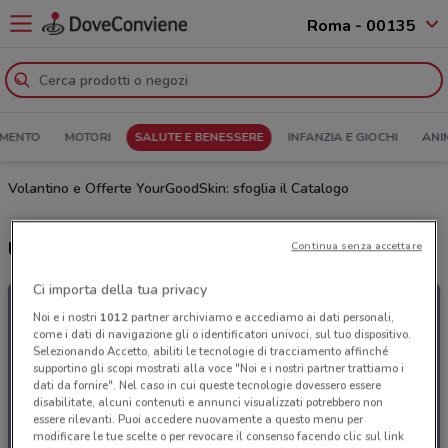
Roma - 00135
MENTO
MOTORI
SALUTE E BENESSERE
INFANZIA E GIOCHI
ANI
Volantino e Offerte YourGoodSkin: sfoglia il Catalogo
Ultime offerte del volantino YourGoodSkin
Continua senza accettare
Ci importa della tua privacy
Noi e i nostri
1012
partner archiviamo e accediamo ai dati personali,
come i dati di navigazione gli o identificatori univoci, sul tuo dispositivo.
Selezionando Accetto, abiliti le tecnologie di tracciamento affinché
supportino gli scopi mostrati alla voce "Noi e i nostri partner trattiamo i
dati da fornire". Nel caso in cui queste tecnologie dovessero essere
disabilitate, alcuni contenuti e annunci visualizzati potrebbero non
essere rilevanti. Puoi accedere nuovamente a questo menu per
modificare le tue scelte o per revocare il consenso facendo clic sul link