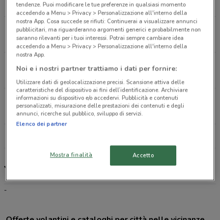
4.7 km
APERTO
tendenze. Puoi modificare le tue preferenze in qualsiasi momento
accedendo a Menu > Privacy > Personalizzazione all'interno della
nostra App. Cosa succede se rifiuti: Continuerai a visualizzare annunci
Via Marsala, 29 Roma
pubblicitari, ma riguarderanno argomenti generici e probabilmente non
saranno rilevanti per i tuoi interessi. Potrai sempre cambiare idea
5.3 km
APERTO
accedendo a Menu > Privacy > Personalizzazione all'interno della
nostra App.
Via Aurelia, 670 Roma
Noi e i nostri partner trattiamo i dati per fornire:
5.4 km
APERTO
Utilizzare dati di geolocalizzazione precisi. Scansione attiva delle
caratteristiche del dispositivo ai fini dell’identificazione. Archiviare
informazioni su dispositivo e/o accedervi. Pubblicità e contenuti
Largo Bilancioni, 8/11 - Via Pio Fo Roma
personalizzati, misurazione delle prestazioni dei contenuti e degli
6.1 km
APERTO
annunci, ricerche sul pubblico, sviluppo di servizi.
Elenco dei partner
Tutti i negozi YourGoodSkin
Mostra finalità
Accetto
YourGoodSkin, offerte e negozi
-
Offerte volantini e cataloghi per città nelle vicinanze