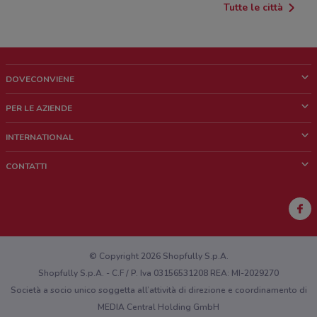
Tutte le città
DOVECONVIENE
Cos'è DoveConviene
PER LE AZIENDE
Chi siamo
Cosa facciamo
INTERNATIONAL
News e media
Richieste commerciali e marketing
Brazil
CONTATTI
Lavora con noi
Mexico
Segnalazione punto vendita
France
Segnalazione Volantino
Australia
Hai un malfunzionamento sul web o sull'app?
New Zealand
© Copyright 2026 Shopfully S.p.A.
Shopfully S.p.A. - C.F / P. Iva 03156531208 REA: MI-2029270
Società a socio unico soggetta all’attività di direzione e coordinamento di
MEDIA Central Holding GmbH