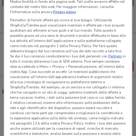
Mostra finalità in fondo alla pagina web. Tali scelte avranno effetto nel
contesto del nostro Sito web. Per maggiori informazioni, consulta
l'Informativa sulla privacy.
Privacy policy
YourGoodSkin
Permettici di fornirti offerte più vicine ai tuoi bisogni: Utilizzando
Scade il 18/08
3 km
Shopfully/Tiendeo puoi visualizzare inserzioni e offerte per i tuoi acquisti
quotidiani più attinenti ai tuoi gusti e al tuo mondo. Tutto questo è
possibile grazie ad una serie di strumenti e analisi effettuate in base alle
Porta DoveConviene sempre con te!
tue attività all'interno dell'applicazione e sulle piattaforme collegate,
Puoi trovare le migliori offerte dei negozi vicino a te,
come indicato nel paragrafo 2 della Privacy Policy. Per fare questo,
salvarle e creare la tua lista del risparmio, comodamente
abbiamo bisogno del tuo consenso sull'uso dei dati raccolti a tale fine.
dal tuo cellulare.
Se dai il tuo consenso condivideremo i tuoi dati personali con
Partners
in
tutto il mondo attraverso l’uso di SDK esterne. Puoi sempre cambiare
SCARICA L’APP
idea accedendo a Menu > Privacy > Personalizzazione, all’interno della
nostra App. Cosa succede se accetti: Le inserzioni pubblicitarie che
visualizzerai all'interno dell’app potranno trattare di argomenti relativi
alla tua cronologia di navigazione su piattaforme esterne a
Shopfully/Tiendeo. Ad esempio, se un servizio a noi collegato ci informa
Negozi YourGoodSkin nelle vicinanze
che hai navigato in un sito di viaggi, potremo mostrarti delle offerte a
tema vacanze. Inoltre, i dati sulla posizione (nel caso in cui abbia fornito
il relativo consenso) insieme alle informazioni sulle prestazioni della
rete e agli identificativi del dispositivo, possono essere raccolte e
Via Cipro, 42/44 Roma
condivisi con terze parti per comprendere e migliorare la connettività e
3 km
APERTO
le esperienze applicative sulle delle reti wireless, come meglio indicato
nel paragrafo 13.b della nostra Privacy Policy. Inoltre, i tuoi dati possono
anche essere utilizzati per la creazione di report, ricerche di mercato,
Via Priscilla, 77/79 Roma
scientifiche e statistiche, analisi basate sulla posizione e analisi delle