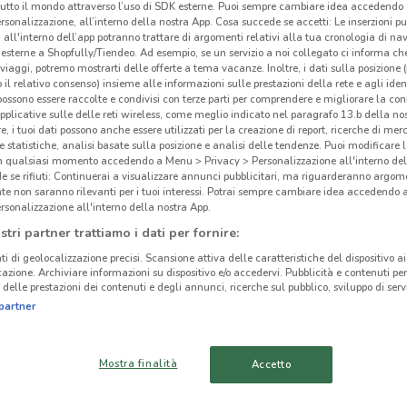
tutto il mondo attraverso l’uso di SDK esterne. Puoi sempre cambiare idea accedend
rsonalizzazione, all’interno della nostra App. Cosa succede se accetti: Le inserzioni pu
i all'interno dell’app potranno trattare di argomenti relativi alla tua cronologia di na
esterne a Shopfully/Tiendeo. Ad esempio, se un servizio a noi collegato ci informa ch
i viaggi, potremo mostrarti delle offerte a tema vacanze. Inoltre, i dati sulla posizione 
o il relativo consenso) insieme alle informazioni sulle prestazioni della rete e agli ident
ato volantini nella tua zona. Riprova più tardi.
 possono essere raccolte e condivisi con terze parti per comprendere e migliorare la conn
pplicative sulle delle reti wireless, come meglio indicato nel paragrafo 13.b della no
re, i tuoi dati possono anche essere utilizzati per la creazione di report, ricerche di mer
 e statistiche, analisi basate sulla posizione e analisi delle tendenze. Puoi modificare l
in qualsiasi momento accedendo a Menu > Privacy > Personalizzazione all'interno del
 se rifiuti: Continuerai a visualizzare annunci pubblicitari, ma riguarderanno argome
te non saranno rilevanti per i tuoi interessi. Potrai sempre cambiare idea accedendo
rsonalizzazione all'interno della nostra App.
Yam
cinanze
stri partner trattiamo i dati per fornire:
ti di geolocalizzazione precisi. Scansione attiva delle caratteristiche del dispositivo ai 
YAMMO
YAMMO CIAMPINO
icazione. Archiviare informazioni su dispositivo e/o accedervi. Pubblicità e contenuti per
delle prestazioni dei contenuti e degli annunci, ricerche sul pubblico, sviluppo di servi
MONTEROTONDO
partner
YAMMO TIVOLI
YAMMO OSTIA
Mostra finalità
Accetto
YAMMO ARICCIA
YAMMO BRACCIANO