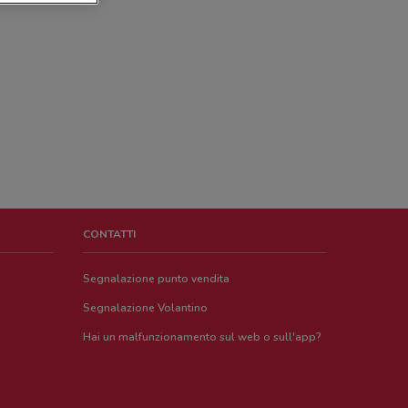
CONTATTI
Segnalazione punto vendita
Segnalazione Volantino
Hai un malfunzionamento sul web o sull'app?