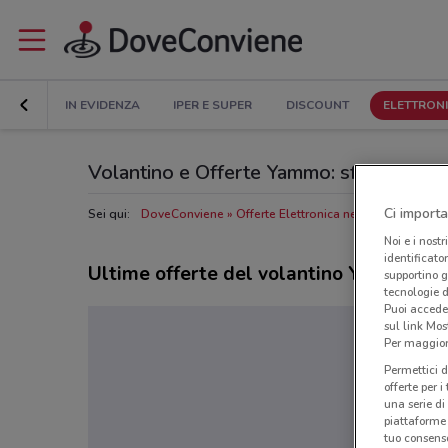
IN EVIDENZA
IPER E SUPER
DISCOUNT
ELETTRON
Volantino e Offerte Yammo: sfoglia il C
Ci importa
Sei qui:
DoveConviene
Offerte Elettronica nelle vicinanze
N
Noi e i nostr
identificato
Ultime offerte del volantino Yammo
supportino g
tecnologie d
Puoi accede
sul link Mos
Per maggiori
Permettici d
offerte per 
una serie di
piattaforme 
tuo consenso