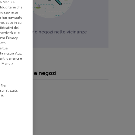
o a Menu >
bblicitarie che
vigazione su
e hai navigato
(nel caso in cui
ificativi del
Non ci sono negozi nelle vicinanze
ettività e le
stra Privacy
cato,
e tue
la nostra App.
nti generici e
 a Menu >
mo, offerte e negozi
fini
sonalizzati,
zi.