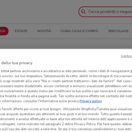
ICA
ESTATE
NOVITÀ
CURA CASA E CORPO
BRICOLAGE
atalogo
Contin
 della tua privacy
egozi Yammo nelle vicinanze
i
1014
partner archiviamo e accediamo ai dati personali, come i dati di navigazione g
ri univoci, sul tuo dispositivo. Selezionando Accetto, abiliti le tecnologie di tracciame
Neg
li scopi mostrati alla voce "Noi e i nostri partner trattiamo i dati da fornire". Nel caso 
ovessero essere disabilitate, alcuni contenuti e annunci visualizzati potrebbero non ess
re nuovamente a questo menu per modificare le tue scelte o per revocare il consenso
tra finalità in fondo alla pagina web. Tali scelte avranno effetto nel contesto del nost
 informazioni, consulta l'Informativa sulla privacy.
Privacy policy
i fornirti offerte più vicine ai tuoi bisogni: Utilizzando Shopfully/Tiendeo puoi visualizz
i tuoi acquisti quotidiani più attinenti ai tuoi gusti e al tuo mondo. Tutto questo è possi
 strumenti e analisi effettuate in base alle tue attività all'interno dell'applicazione e 
collegate, come indicato nel paragrafo 2 della Privacy Policy. Per fare questo, abbi
 sull'uso dei dati raccolti a tale fine. Se dai il tuo consenso condivideremo i tuoi dati