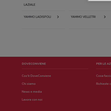
LAZIALE
YAMMO LADISPOLI
YAMMO VELLETRI
DOVECONVIENE
PER LE A
Cos'è DoveConviene
Cosa facc
Chi siamo
Richieste 
News e media
Lavora con noi