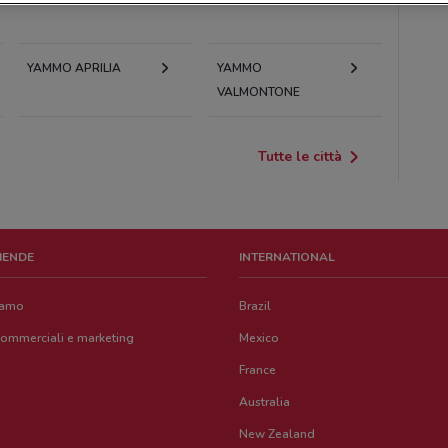
YAMMO APRILIA
YAMMO
VALMONTONE
Tutte le città
ZIENDE
INTERNATIONAL
iamo
Brazil
commerciali e marketing
Mexico
France
Australia
New Zealand