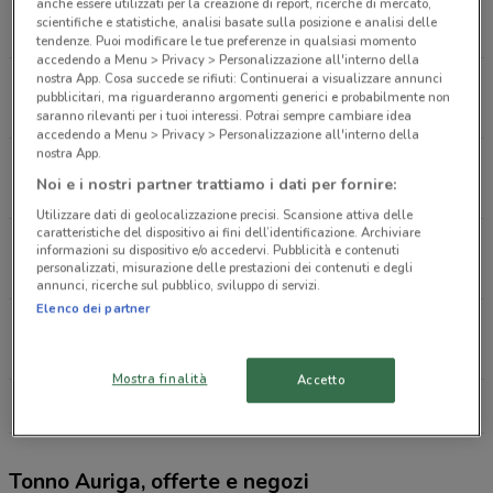
Via Della Pineta Sacchetti, 199 Roma
anche essere utilizzati per la creazione di report, ricerche di mercato,
scientifiche e statistiche, analisi basate sulla posizione e analisi delle
2.6 km
APERTO
tendenze. Puoi modificare le tue preferenze in qualsiasi momento
accedendo a Menu > Privacy > Personalizzazione all'interno della
nostra App. Cosa succede se rifiuti: Continuerai a visualizzare annunci
Viale Parioli, 73 Roma
pubblicitari, ma riguarderanno argomenti generici e probabilmente non
2.7 km
APERTO
saranno rilevanti per i tuoi interessi. Potrai sempre cambiare idea
accedendo a Menu > Privacy > Personalizzazione all'interno della
nostra App.
Viale Liegi 18 Roma
Noi e i nostri partner trattiamo i dati per fornire:
3.8 km
APERTO
Utilizzare dati di geolocalizzazione precisi. Scansione attiva delle
caratteristiche del dispositivo ai fini dell’identificazione. Archiviare
VIA BUFALOTTA Roma
informazioni su dispositivo e/o accedervi. Pubblicità e contenuti
personalizzati, misurazione delle prestazioni dei contenuti e degli
8.1 km
APERTO
annunci, ricerche sul pubblico, sviluppo di servizi.
Elenco dei partner
via della Bufalotta, 548 Roma
8.3 km
APERTO
Mostra finalità
Accetto
Tutti i negozi Tonno Auriga
Tonno Auriga, offerte e negozi