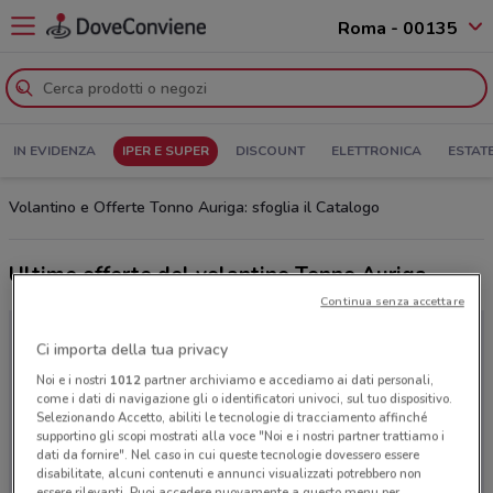
Roma - 00135
IN EVIDENZA
IPER E SUPER
DISCOUNT
ELETTRONICA
ESTAT
Volantino e Offerte Tonno Auriga: sfoglia il Catalogo
Ultime offerte del volantino Tonno Auriga
Continua senza accettare
Ci importa della tua privacy
Noi e i nostri
1012
partner archiviamo e accediamo ai dati personali,
come i dati di navigazione gli o identificatori univoci, sul tuo dispositivo.
Selezionando Accetto, abiliti le tecnologie di tracciamento affinché
supportino gli scopi mostrati alla voce "Noi e i nostri partner trattiamo i
dati da fornire". Nel caso in cui queste tecnologie dovessero essere
disabilitate, alcuni contenuti e annunci visualizzati potrebbero non
essere rilevanti. Puoi accedere nuovamente a questo menu per