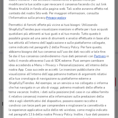
modificare le tue scelte o per revocare il consenso facendo clic sul link
Mostra finalità in fondo alla pagina web. Tali scelte avranno effetto nel
contesto del nostro Sito web. Per maggiori informazioni, consulta
l'Informativa sulla privacy.
Privacy policy
Ci dispiace, al momento non abbiamo pubblicato
Permettici di fornirti offerte più vicine ai tuoi bisogni: Utilizzando
volantini nella tua zona. Riprova più tardi.
Shopfully/Tiendeo puoi visualizzare inserzioni e offerte per i tuoi acquisti
quotidiani più attinenti ai tuoi gusti e al tuo mondo. Tutto questo è
possibile grazie ad una serie di strumenti e analisi effettuate in base alle
tue attività all'interno dell'applicazione e sulle piattaforme collegate,
come indicato nel paragrafo 2 della Privacy Policy. Per fare questo,
abbiamo bisogno del tuo consenso sull'uso dei dati raccolti a tale fine.
Se dai il tuo consenso condivideremo i tuoi dati personali con
Partners
in
Porta DoveConviene sempre con te!
tutto il mondo attraverso l’uso di SDK esterne. Puoi sempre cambiare
Puoi trovare le migliori offerte dei negozi vicino a te,
idea accedendo a Menu > Privacy > Personalizzazione, all’interno della
salvarle e creare la tua lista del risparmio, comodamente
nostra App. Cosa succede se accetti: Le inserzioni pubblicitarie che
dal tuo cellulare.
visualizzerai all'interno dell’app potranno trattare di argomenti relativi
alla tua cronologia di navigazione su piattaforme esterne a
SCARICA L’APP
Shopfully/Tiendeo. Ad esempio, se un servizio a noi collegato ci informa
che hai navigato in un sito di viaggi, potremo mostrarti delle offerte a
tema vacanze. Inoltre, i dati sulla posizione (nel caso in cui abbia fornito
il relativo consenso) insieme alle informazioni sulle prestazioni della
rete e agli identificativi del dispositivo, possono essere raccolte e
Negozi Tonno Auriga nelle vicinanze
condivisi con terze parti per comprendere e migliorare la connettività e
le esperienze applicative sulle delle reti wireless, come meglio indicato
nel paragrafo 13.b della nostra Privacy Policy. Inoltre, i tuoi dati possono