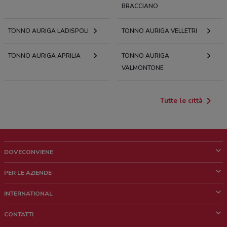
BRACCIANO
TONNO AURIGA LADISPOLI
TONNO AURIGA VELLETRI
TONNO AURIGA APRILIA
TONNO AURIGA
VALMONTONE
Tutte le città
DOVECONVIENE
Cos'è DoveConviene
PER LE AZIENDE
Chi siamo
Cosa facciamo
INTERNATIONAL
News e media
Richieste commerciali e marketing
Brazil
CONTATTI
Lavora con noi
Mexico