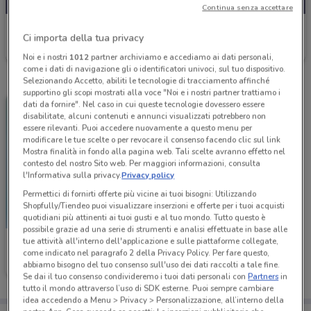
Continua senza accettare
Supermercati Emark
Ci importa della tua privacy
Scade il 15/08
6.3 km
Noi e i nostri
1012
partner archiviamo e accediamo ai dati personali,
come i dati di navigazione gli o identificatori univoci, sul tuo dispositivo.
Selezionando Accetto, abiliti le tecnologie di tracciamento affinché
supportino gli scopi mostrati alla voce "Noi e i nostri partner trattiamo i
dati da fornire". Nel caso in cui queste tecnologie dovessero essere
disabilitate, alcuni contenuti e annunci visualizzati potrebbero non
essere rilevanti. Puoi accedere nuovamente a questo menu per
modificare le tue scelte o per revocare il consenso facendo clic sul link
Mostra finalità in fondo alla pagina web. Tali scelte avranno effetto nel
contesto del nostro Sito web. Per maggiori informazioni, consulta
l'Informativa sulla privacy.
Privacy policy
Permettici di fornirti offerte più vicine ai tuoi bisogni: Utilizzando
Shopfully/Tiendeo puoi visualizzare inserzioni e offerte per i tuoi acquisti
quotidiani più attinenti ai tuoi gusti e al tuo mondo. Tutto questo è
possibile grazie ad una serie di strumenti e analisi effettuate in base alle
tue attività all'interno dell'applicazione e sulle piattaforme collegate,
Supermercati Emark
come indicato nel paragrafo 2 della Privacy Policy. Per fare questo,
abbiamo bisogno del tuo consenso sull'uso dei dati raccolti a tale fine.
Scade il 15/08
6.3 km
Se dai il tuo consenso condivideremo i tuoi dati personali con
Partners
in
tutto il mondo attraverso l’uso di SDK esterne. Puoi sempre cambiare
idea accedendo a Menu > Privacy > Personalizzazione, all’interno della