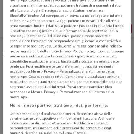
nostra App. Cosa succede se accetti: Le inserzioni pubblicitarie che
Porta DoveConviene sempre con te!
visualizzerai all'interno dell’app potranno trattare di argomenti relativi
Puoi trovare le migliori offerte dei negozi vicino a te,
alla tua cronologia di navigazione su piattaforme esterne a
salvarle e creare la tua lista del risparmio, comodamente
Shopfully/Tiendeo. Ad esempio, se un servizio a noi collegato ci informa
dal tuo cellulare.
che hai navigato in un sito di viaggi, potremo mostrarti delle offerte a
tema vacanze. Inoltre, i dati sulla posizione (nel caso in cui abbia fornito
SCARICA L’APP
il relativo consenso) insieme alle informazioni sulle prestazioni della
rete e agli identificativi del dispositivo, possono essere raccolte e
condivisi con terze parti per comprendere e migliorare la connettività e
le esperienze applicative sulle delle reti wireless, come meglio indicato
nel paragrafo 13.b della nostra Privacy Policy. Inoltre, i tuoi dati possono
Negozi Supermercati Emark nelle vicinanze
anche essere utilizzati per la creazione di report, ricerche di mercato,
scientifiche e statistiche, analisi basate sulla posizione e analisi delle
tendenze. Puoi modificare le tue preferenze in qualsiasi momento
Via Acquafredda, 174 Roma
accedendo a Menu > Privacy > Personalizzazione all'interno della
nostra App. Cosa succede se rifiuti: Continuerai a visualizzare annunci
6.3 km
CHIUSO
pubblicitari, ma riguarderanno argomenti generici e probabilmente non
saranno rilevanti per i tuoi interessi. Potrai sempre cambiare idea
accedendo a Menu > Privacy > Personalizzazione all'interno della
Via Della Pisana, 475 Roma
nostra App.
9.5 km
CHIUSO
Noi e i nostri partner trattiamo i dati per fornire:
Utilizzare dati di geolocalizzazione precisi. Scansione attiva delle
Via Del Ponte Pisano, 50 Roma
caratteristiche del dispositivo ai fini dell’identificazione. Archiviare
10.3 km
informazioni su dispositivo e/o accedervi. Pubblicità e contenuti
personalizzati, misurazione delle prestazioni dei contenuti e degli
annunci, ricerche sul pubblico, sviluppo di servizi.