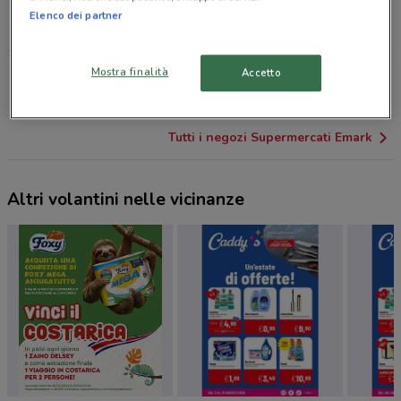
Via Salvatoretto, 43 Fonte Nuova
Elenco dei partner
16.2 km
CHIUSO
Vicolo Delle Croci, 12 Frascati
Mostra finalità
Accetto
22.9 km
CHIUSO
Tutti i negozi Supermercati Emark
Altri volantini nelle vicinanze