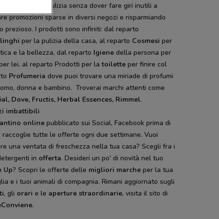
almente per la pulizia senza dover fare giri inutili a
re promozioni sparse in diversi negozi e risparmiando
 prezioso. I prodotti sono infiniti: dal reparto
linghi
per la pulizia della casa, al reparto
Cosmesi
per
etica e la bellezza, dal reparto
Igiene
della persona per
 per lei, al reparto Prodotti per la
toilette
per finire col
rto
Profumeria
dove puoi trovare una miriade di profumi
uomo, donna e bambino. Troverai marchi attenti come
éal, Dove, Fructis, Herbal Essences, Rimmel
.
i imbattibili
antino
online
pubblicato sui Social, Facebook prima di
, raccoglie tutte le offerte ogni due settimane. Vuoi
re una ventata di freschezza nella tua casa? Scegli fra i
detergenti in
offerta
. Desideri un po' di novità nel tuo
e
Up
? Scopri le offerte delle
migliori
marche
per la tua
lia e i tuoi animali di compagnia. Rimani aggiornato sugli
ti
, gli
orari
e le
aperture
straordinarie
, visita il sito di
eConviene
.