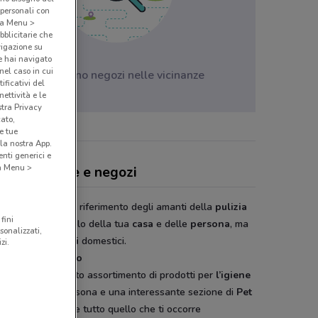
 personali con
o a Menu >
bblicitarie che
vigazione su
e hai navigato
(nel caso in cui
Non ci sono negozi nelle vicinanze
ificativi del
ettività e le
stra Privacy
cato,
e tue
la nostra App.
nti generici e
 a Menu >
shop, offerte e negozi
shop
è il punto di riferimento degli amanti della
pulizia
fini
l'igiene
e non solo della tua
casa
e delle
persona
, ma
sonalizzati,
e dei tuoi
animali
domestici.
zi.
ene prima di tutto
shop
offre un vasto assortimento di prodotti per
l’igiene
 casa e della persona e una interessante sezione di
Pet
. Qui puoi trovare tutto quello che ti occorre