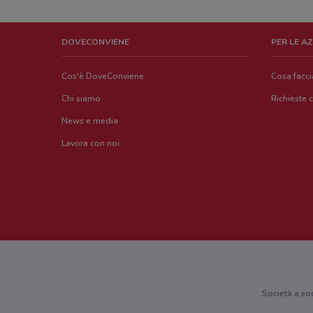
DOVECONVIENE
PER LE A
Cos'è DoveConviene
Cosa facc
Chi siamo
Richieste 
News e media
Lavora con noi
Società a so