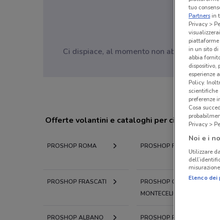
tuo consenso
Partners
in 
Privacy > Pe
visualizzera
piattaforme 
in un sito d
Ci dispiace, al momento non abbiamo pubblic
abbia fornit
dispositivo,
esperienze a
Policy. Inolt
scientifiche
preferenze 
Cosa succede
probabilmen
Offerte volantini e cataloghi per città nelle vi
Privacy > Pe
Noi e i no
PROSHOP ROMA
PROSHOP FIUMICINO
Utilizzare da
dell’identif
misurazione 
Elenco dei 
PROSHOP FRASCATI
PROSHOP GUIDONIA
MONTECELIO
PROSHOP ALBANO
PROSHOP POMEZIA