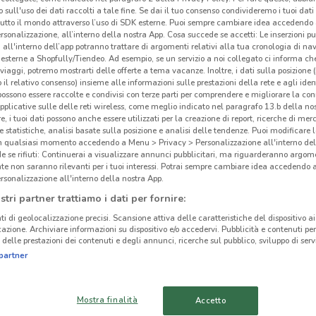
 sull'uso dei dati raccolti a tale fine. Se dai il tuo consenso condivideremo i tuoi dati
tutto il mondo attraverso l’uso di SDK esterne. Puoi sempre cambiare idea accedend
rsonalizzazione, all’interno della nostra App. Cosa succede se accetti: Le inserzioni pu
i all'interno dell’app potranno trattare di argomenti relativi alla tua cronologia di na
esterne a Shopfully/Tiendeo. Ad esempio, se un servizio a noi collegato ci informa ch
i viaggi, potremo mostrarti delle offerte a tema vacanze. Inoltre, i dati sulla posizione 
ato volantini nella tua zona. Riprova più tardi.
o il relativo consenso) insieme alle informazioni sulle prestazioni della rete e agli ident
 possono essere raccolte e condivisi con terze parti per comprendere e migliorare la conn
pplicative sulle delle reti wireless, come meglio indicato nel paragrafo 13.b della no
re, i tuoi dati possono anche essere utilizzati per la creazione di report, ricerche di mer
 e statistiche, analisi basate sulla posizione e analisi delle tendenze. Puoi modificare l
in qualsiasi momento accedendo a Menu > Privacy > Personalizzazione all'interno del
 se rifiuti: Continuerai a visualizzare annunci pubblicitari, ma riguarderanno argome
te non saranno rilevanti per i tuoi interessi. Potrai sempre cambiare idea accedendo
Pro
cinanze
rsonalizzazione all'interno della nostra App.
stri partner trattiamo i dati per fornire:
Pro
PROSHOP
PROSHOP CIAMPINO
ti di geolocalizzazione precisi. Scansione attiva delle caratteristiche del dispositivo ai 
e
del
MONTEROTONDO
icazione. Archiviare informazioni su dispositivo e/o accedervi. Pubblicità e contenuti per
anch
delle prestazioni dei contenuti e degli annunci, ricerche sul pubblico, sviluppo di servi
partner
L'igi
PROSHOP TIVOLI
PROSHOP OSTIA
Pro
della
Mostra finalità
Accetto
Care
PROSHOP ARICCIA
PROSHOP