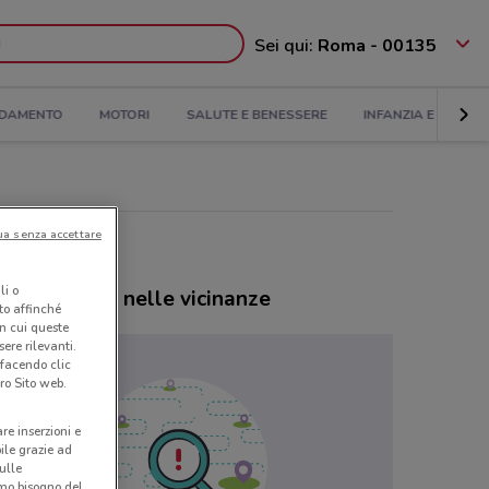
Sei qui:
Roma - 00135
DAMENTO
MOTORI
SALUTE E BENESSERE
INFANZIA E GIOCHI
ua senza accettare
li o
ozi Proshop nelle vicinanze
nto affinché
in cui queste
ere rilevanti.
 facendo clic
ro Sito web.
are inserzioni e
bile grazie ad
sulle
amo bisogno del