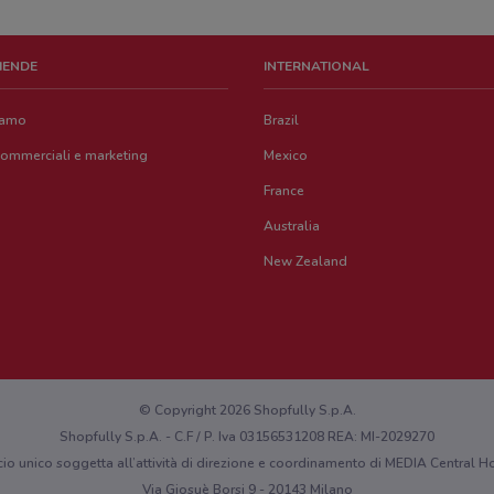
ZIENDE
INTERNATIONAL
iamo
Brazil
commerciali e marketing
Mexico
France
Australia
New Zealand
© Copyright 2026 Shopfully S.p.A.
Shopfully S.p.A. - C.F / P. Iva 03156531208 REA: MI-2029270
cio unico soggetta all’attività di direzione e coordinamento di MEDIA Central
Via Giosuè Borsi 9 - 20143 Milano