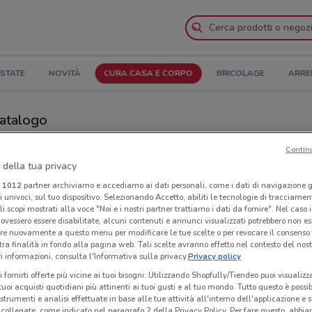
STATE
NOVITÀ
CURA CASA E CORPO
BRICOLAGE
ARRE
Catalogo
anze
Negozi Proshop nelle vicinanze
Contin
 della tua privacy
i
1012
partner archiviamo e accediamo ai dati personali, come i dati di navigazione g
Neg
ri univoci, sul tuo dispositivo. Selezionando Accetto, abiliti le tecnologie di tracciame
li scopi mostrati alla voce "Noi e i nostri partner trattiamo i dati da fornire". Nel caso 
ovessero essere disabilitate, alcuni contenuti e annunci visualizzati potrebbero non ess
re nuovamente a questo menu per modificare le tue scelte o per revocare il consenso
tra finalità in fondo alla pagina web. Tali scelte avranno effetto nel contesto del nost
 informazioni, consulta l'Informativa sulla privacy.
Privacy policy
i fornirti offerte più vicine ai tuoi bisogni: Utilizzando Shopfully/Tiendeo puoi visualizz
i tuoi acquisti quotidiani più attinenti ai tuoi gusti e al tuo mondo. Tutto questo è possi
 strumenti e analisi effettuate in base alle tue attività all'interno dell'applicazione e 
collegate, come indicato nel paragrafo 2 della Privacy Policy. Per fare questo, abbi