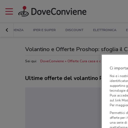
IN EVIDENZA
IPER E SUPER
DISCOUNT
ELETTRONICA
E
Volantino e Offerte Proshop: sfoglia il 
Sei qui:
DoveConviene
Offerte Cura casa e corpo nelle vicin
Ci importa
Noi e i nostr
Ultime offerte del volantino Proshop
identificato
supportino g
tecnologie d
Puoi accede
sul link Mos
Per maggiori
Permettici d
offerte per 
una serie di
piattaforme 