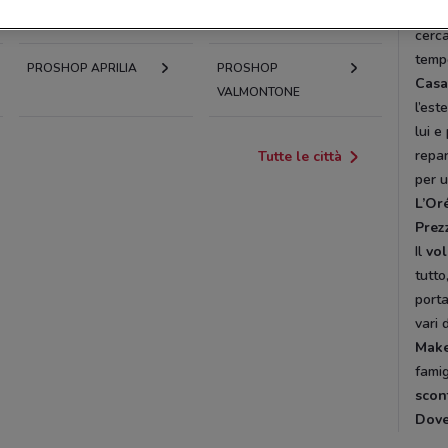
giorn
BRACCIANO
cerca
tempo
PROSHOP APRILIA
PROSHOP
Casa
VALMONTONE
l’est
lui e
repa
Tutte le città
per 
L’Or
Prezz
Il
vol
tutto
porta
vari 
Mak
famig
scon
Dov