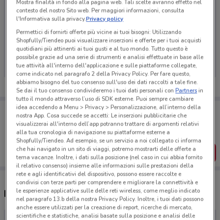
Mostra finalità in fondo alla pagina web. Tali scelte avranno effetto nel
contesto del nostro Sito web. Per maggiori informazioni, consulta
l'Informativa sulla privacy.
Privacy policy
Permettici di fornirti offerte più vicine ai tuoi bisogni: Utilizzando
Ci dispiace, al momento non abbiamo pubblicato
Shopfully/Tiendeo puoi visualizzare inserzioni e offerte per i tuoi acquisti
quotidiani più attinenti ai tuoi gusti e al tuo mondo. Tutto questo è
volantini nella tua zona. Riprova più tardi.
possibile grazie ad una serie di strumenti e analisi effettuate in base alle
tue attività all'interno dell'applicazione e sulle piattaforme collegate,
come indicato nel paragrafo 2 della Privacy Policy. Per fare questo,
abbiamo bisogno del tuo consenso sull'uso dei dati raccolti a tale fine.
Se dai il tuo consenso condivideremo i tuoi dati personali con
Partners
in
tutto il mondo attraverso l’uso di SDK esterne. Puoi sempre cambiare
idea accedendo a Menu > Privacy > Personalizzazione, all’interno della
Porta DoveConviene sempre con te!
nostra App. Cosa succede se accetti: Le inserzioni pubblicitarie che
Puoi trovare le migliori offerte dei negozi vicino a te,
visualizzerai all'interno dell’app potranno trattare di argomenti relativi
salvarle e creare la tua lista del risparmio, comodamente
alla tua cronologia di navigazione su piattaforme esterne a
dal tuo cellulare.
Shopfully/Tiendeo. Ad esempio, se un servizio a noi collegato ci informa
che hai navigato in un sito di viaggi, potremo mostrarti delle offerte a
SCARICA L’APP
tema vacanze. Inoltre, i dati sulla posizione (nel caso in cui abbia fornito
il relativo consenso) insieme alle informazioni sulle prestazioni della
rete e agli identificativi del dispositivo, possono essere raccolte e
condivisi con terze parti per comprendere e migliorare la connettività e
le esperienze applicative sulle delle reti wireless, come meglio indicato
Negozi Playmobil nelle vicinanze
nel paragrafo 13.b della nostra Privacy Policy. Inoltre, i tuoi dati possono
anche essere utilizzati per la creazione di report, ricerche di mercato,
scientifiche e statistiche, analisi basate sulla posizione e analisi delle