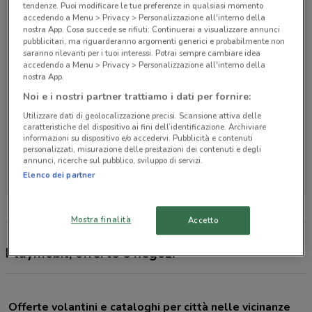
tendenze. Puoi modificare le tue preferenze in qualsiasi momento
accedendo a Menu > Privacy > Personalizzazione all'interno della
nostra App. Cosa succede se rifiuti: Continuerai a visualizzare annunci
pubblicitari, ma riguarderanno argomenti generici e probabilmente non
saranno rilevanti per i tuoi interessi. Potrai sempre cambiare idea
accedendo a Menu > Privacy > Personalizzazione all'interno della
nostra App.
Noi e i nostri partner trattiamo i dati per fornire:
Utilizzare dati di geolocalizzazione precisi. Scansione attiva delle
caratteristiche del dispositivo ai fini dell’identificazione. Archiviare
informazioni su dispositivo e/o accedervi. Pubblicità e contenuti
personalizzati, misurazione delle prestazioni dei contenuti e degli
Non ci sono negozi nelle vicinanze
annunci, ricerche sul pubblico, sviluppo di servizi.
Elenco dei partner
Mostra finalità
Accetto
Playmobil, offerte e negozi
Offerte volantini e cataloghi per città nelle vicinanze