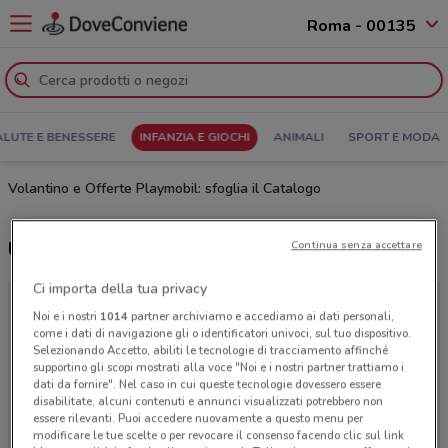
Roma - 00135
ALUTE E BENESSERE
INFANZIA E GIOCHI
ANIMALI
SPORT E MODA
Volantino e Offerte Playmobil: sfoglia il Catalogo
Ultime offerte del volantino Playmobil
Continua senza accettare
Ci importa della tua privacy
Noi e i nostri
1014
partner archiviamo e accediamo ai dati personali,
come i dati di navigazione gli o identificatori univoci, sul tuo dispositivo.
Selezionando Accetto, abiliti le tecnologie di tracciamento affinché
supportino gli scopi mostrati alla voce "Noi e i nostri partner trattiamo i
dati da fornire". Nel caso in cui queste tecnologie dovessero essere
disabilitate, alcuni contenuti e annunci visualizzati potrebbero non
essere rilevanti. Puoi accedere nuovamente a questo menu per
modificare le tue scelte o per revocare il consenso facendo clic sul link