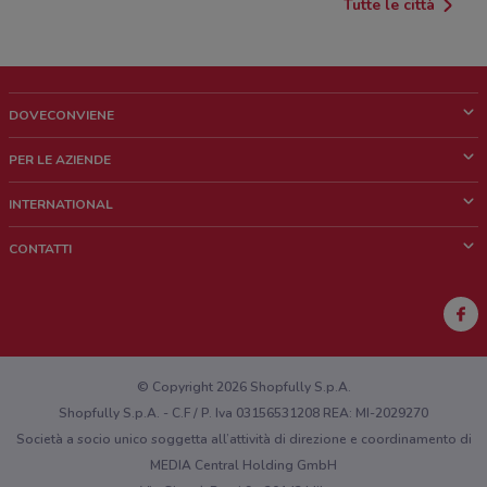
Tutte le città
DOVECONVIENE
Cos'è DoveConviene
PER LE AZIENDE
Chi siamo
Cosa facciamo
INTERNATIONAL
News e media
Richieste commerciali e marketing
Brazil
CONTATTI
Lavora con noi
Mexico
Segnalazione punto vendita
France
Segnalazione Volantino
Australia
Hai un malfunzionamento sul web o sull'app?
New Zealand
© Copyright 2026 Shopfully S.p.A.
Shopfully S.p.A. - C.F / P. Iva 03156531208 REA: MI-2029270
Società a socio unico soggetta all’attività di direzione e coordinamento di
MEDIA Central Holding GmbH