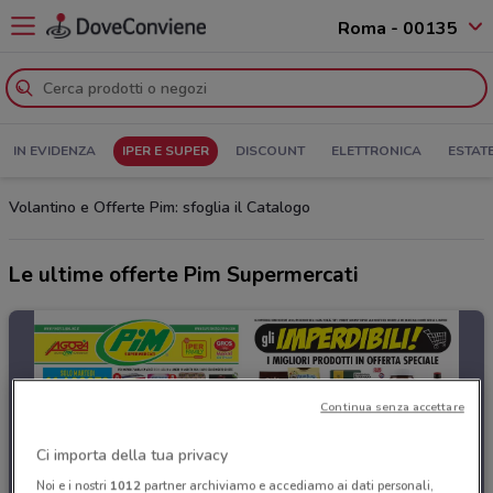
Roma - 00135
IN EVIDENZA
IPER E SUPER
DISCOUNT
ELETTRONICA
ESTAT
Volantino e Offerte Pim: sfoglia il Catalogo
Le ultime offerte Pim Supermercati
Continua senza accettare
Ci importa della tua privacy
Noi e i nostri
1012
partner archiviamo e accediamo ai dati personali,