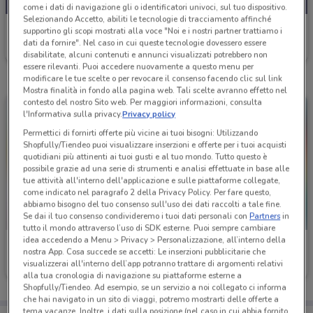
come i dati di navigazione gli o identificatori univoci, sul tuo dispositivo.
Selezionando Accetto, abiliti le tecnologie di tracciamento affinché
Pim
supportino gli scopi mostrati alla voce "Noi e i nostri partner trattiamo i
dati da fornire". Nel caso in cui queste tecnologie dovessero essere
Scade martedì
1.1 km
disabilitate, alcuni contenuti e annunci visualizzati potrebbero non
essere rilevanti. Puoi accedere nuovamente a questo menu per
modificare le tue scelte o per revocare il consenso facendo clic sul link
Mostra finalità in fondo alla pagina web. Tali scelte avranno effetto nel
contesto del nostro Sito web. Per maggiori informazioni, consulta
l'Informativa sulla privacy.
Privacy policy
Permettici di fornirti offerte più vicine ai tuoi bisogni: Utilizzando
Shopfully/Tiendeo puoi visualizzare inserzioni e offerte per i tuoi acquisti
quotidiani più attinenti ai tuoi gusti e al tuo mondo. Tutto questo è
possibile grazie ad una serie di strumenti e analisi effettuate in base alle
tue attività all'interno dell'applicazione e sulle piattaforme collegate,
come indicato nel paragrafo 2 della Privacy Policy. Per fare questo,
abbiamo bisogno del tuo consenso sull'uso dei dati raccolti a tale fine.
Se dai il tuo consenso condivideremo i tuoi dati personali con
Partners
in
tutto il mondo attraverso l’uso di SDK esterne. Puoi sempre cambiare
idea accedendo a Menu > Privacy > Personalizzazione, all’interno della
Pim
Pim
nostra App. Cosa succede se accetti: Le inserzioni pubblicitarie che
visualizzerai all'interno dell’app potranno trattare di argomenti relativi
Scade il 31/01
1.1 km
Scade il 31/12
1.1 km
alla tua cronologia di navigazione su piattaforme esterne a
Shopfully/Tiendeo. Ad esempio, se un servizio a noi collegato ci informa
che hai navigato in un sito di viaggi, potremo mostrarti delle offerte a
tema vacanze. Inoltre, i dati sulla posizione (nel caso in cui abbia fornito