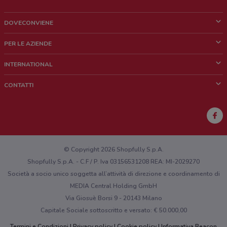
DOVECONVIENE
Cos'è DoveConviene
PER LE AZIENDE
Chi siamo
Cosa facciamo
INTERNATIONAL
News e media
Richieste commerciali e marketing
Brazil
CONTATTI
Lavora con noi
Mexico
Segnalazione punto vendita
France
Segnalazione Volantino
Australia
Hai un malfunzionamento sul web o sull'app?
New Zealand
© Copyright 2026 Shopfully S.p.A.
Shopfully S.p.A. - C.F / P. Iva 03156531208 REA: MI-2029270
Società a socio unico soggetta all’attività di direzione e coordinamento di
MEDIA Central Holding GmbH
Via Giosuè Borsi 9 - 20143 Milano
Capitale Sociale sottoscritto e versato: € 50.000,00
Termini e Condizioni
Privacy policy
Cookie policy
Informativa Beacon