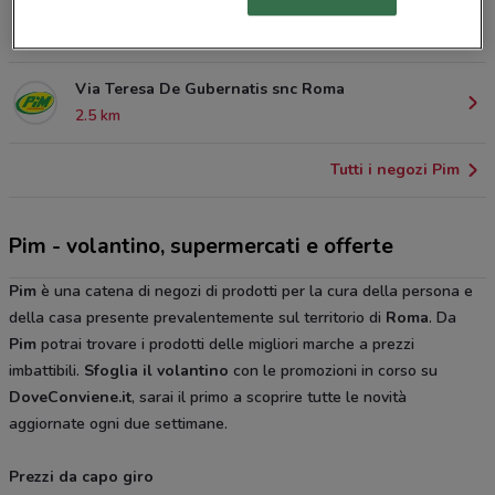
Via Sant Roma
2.4 km
APERTO
Via Teresa De Gubernatis snc Roma
2.5 km
Tutti i negozi Pim
Pim - volantino, supermercati e offerte
Pim
è una catena di negozi di prodotti per la cura della persona e
della casa presente prevalentemente sul territorio di
Roma
. Da
Pim
potrai trovare i prodotti delle migliori marche a prezzi
imbattibili.
Sfoglia il volantino
con le promozioni in corso su
DoveConviene.it
, sarai il primo a scoprire tutte le novità
aggiornate ogni due settimane.
Prezzi da capo giro