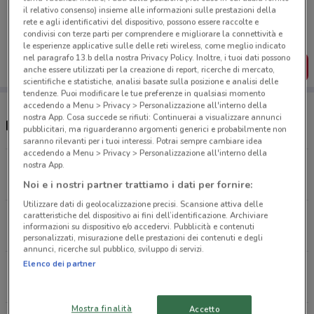
Porta DoveConviene sempre con te!
il relativo consenso) insieme alle informazioni sulle prestazioni della
Puoi trovare le migliori offerte dei negozi vicino a te,
rete e agli identificativi del dispositivo, possono essere raccolte e
salvarle e creare la tua lista del risparmio, comodamente
condivisi con terze parti per comprendere e migliorare la connettività e
dal tuo cellulare.
le esperienze applicative sulle delle reti wireless, come meglio indicato
nel paragrafo 13.b della nostra Privacy Policy. Inoltre, i tuoi dati possono
SCARICA L’APP
anche essere utilizzati per la creazione di report, ricerche di mercato,
scientifiche e statistiche, analisi basate sulla posizione e analisi delle
tendenze. Puoi modificare le tue preferenze in qualsiasi momento
accedendo a Menu > Privacy > Personalizzazione all'interno della
nostra App. Cosa succede se rifiuti: Continuerai a visualizzare annunci
Pim supermercati e orari
pubblicitari, ma riguarderanno argomenti generici e probabilmente non
saranno rilevanti per i tuoi interessi. Potrai sempre cambiare idea
accedendo a Menu > Privacy > Personalizzazione all'interno della
Via Igea, 42 Roma
nostra App.
1.1 km
CHIUSO
Noi e i nostri partner trattiamo i dati per fornire:
Utilizzare dati di geolocalizzazione precisi. Scansione attiva delle
caratteristiche del dispositivo ai fini dell’identificazione. Archiviare
Viale Giuseppe Mazzini, 153 roma
informazioni su dispositivo e/o accedervi. Pubblicità e contenuti
1.9 km
APERTO
personalizzati, misurazione delle prestazioni dei contenuti e degli
annunci, ricerche sul pubblico, sviluppo di servizi.
Elenco dei partner
Via Trionfale, 8044 roma
2 km
APERTO
Mostra finalità
Accetto