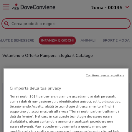
Roma - 00135
ALUTE E BENESSERE
INFANZIA E GIOCHI
ANIMALI
SPORT E MODA
Volantino e Offerte Pampers: sfoglia il Catalogo
Ultime offerte del volantino Pampers
Continua senza accettare
Ci importa della tua privacy
Noi e i nostri
1014
partner archiviamo e accediamo ai dati personali,
come i dati di navigazione gli o identificatori univoci, sul tuo dispositivo.
Selezionando Accetto, abiliti le tecnologie di tracciamento affinché
supportino gli scopi mostrati alla voce "Noi e i nostri partner trattiamo i
dati da fornire". Nel caso in cui queste tecnologie dovessero essere
disabilitate, alcuni contenuti e annunci visualizzati potrebbero non
essere rilevanti. Puoi accedere nuovamente a questo menu per
modificare le tue scelte o per revocare il consenso facendo clic sul link