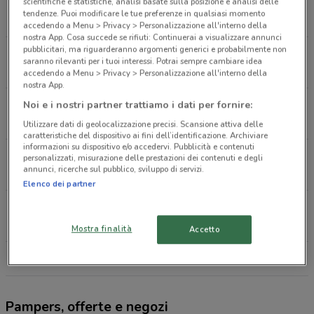
V.LE GERMANIA Roma
scientifiche e statistiche, analisi basate sulla posizione e analisi delle
tendenze. Puoi modificare le tue preferenze in qualsiasi momento
976 m
accedendo a Menu > Privacy > Personalizzazione all'interno della
nostra App. Cosa succede se rifiuti: Continuerai a visualizzare annunci
pubblicitari, ma riguarderanno argomenti generici e probabilmente non
Via della Farnesina, 42/48 Roma
saranno rilevanti per i tuoi interessi. Potrai sempre cambiare idea
978 m
accedendo a Menu > Privacy > Personalizzazione all'interno della
nostra App.
Via Orti Farnesina, 83 Roma
Noi e i nostri partner trattiamo i dati per fornire:
1.1 km
CHIUSO
Utilizzare dati di geolocalizzazione precisi. Scansione attiva delle
caratteristiche del dispositivo ai fini dell’identificazione. Archiviare
informazioni su dispositivo e/o accedervi. Pubblicità e contenuti
Via Riano, 22 Roma
personalizzati, misurazione delle prestazioni dei contenuti e degli
annunci, ricerche sul pubblico, sviluppo di servizi.
1.3 km
CHIUSO
Elenco dei partner
Via Donatello, 23a Roma
1.4 km
Mostra finalità
Accetto
Tutti i negozi Pampers
Pampers, offerte e negozi