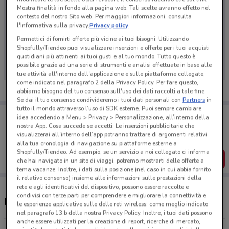
Mostra finalità in fondo alla pagina web. Tali scelte avranno effetto nel
contesto del nostro Sito web. Per maggiori informazioni, consulta
l'Informativa sulla privacy.
Privacy policy
Permettici di fornirti offerte più vicine ai tuoi bisogni: Utilizzando
Ci dispiace, al momento non abbiamo pubblicato
Shopfully/Tiendeo puoi visualizzare inserzioni e offerte per i tuoi acquisti
volantini nella tua zona. Riprova più tardi.
quotidiani più attinenti ai tuoi gusti e al tuo mondo. Tutto questo è
possibile grazie ad una serie di strumenti e analisi effettuate in base alle
tue attività all'interno dell'applicazione e sulle piattaforme collegate,
come indicato nel paragrafo 2 della Privacy Policy. Per fare questo,
abbiamo bisogno del tuo consenso sull'uso dei dati raccolti a tale fine.
Se dai il tuo consenso condivideremo i tuoi dati personali con
Partners
in
tutto il mondo attraverso l’uso di SDK esterne. Puoi sempre cambiare
Porta DoveConviene sempre con te!
idea accedendo a Menu > Privacy > Personalizzazione, all’interno della
Puoi trovare le migliori offerte dei negozi vicino a te,
nostra App. Cosa succede se accetti: Le inserzioni pubblicitarie che
salvarle e creare la tua lista del risparmio, comodamente
visualizzerai all'interno dell’app potranno trattare di argomenti relativi
dal tuo cellulare.
alla tua cronologia di navigazione su piattaforme esterne a
Shopfully/Tiendeo. Ad esempio, se un servizio a noi collegato ci informa
SCARICA L’APP
che hai navigato in un sito di viaggi, potremo mostrarti delle offerte a
tema vacanze. Inoltre, i dati sulla posizione (nel caso in cui abbia fornito
il relativo consenso) insieme alle informazioni sulle prestazioni della
rete e agli identificativi del dispositivo, possono essere raccolte e
condivisi con terze parti per comprendere e migliorare la connettività e
Negozi Pampers nelle vicinanze
le esperienze applicative sulle delle reti wireless, come meglio indicato
nel paragrafo 13.b della nostra Privacy Policy. Inoltre, i tuoi dati possono
anche essere utilizzati per la creazione di report, ricerche di mercato,