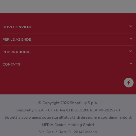
DOVECONVIENE
Cos'è DoveConviene
PER LE AZIENDE
Chi siamo
Cosa facciamo
INTERNATIONAL
News e media
Richieste commerciali e marketing
Brazil
CONTATTI
Lavora con noi
Mexico
Segnalazione punto vendita
France
Segnalazione Volantino
Australia
Hai un malfunzionamento sul web o sull'app?
New Zealand
© Copyright 2026 Shopfully S.p.A.
Shopfully S.p.A. - C.F / P. Iva 03156531208 REA: MI-2029270
Società a socio unico soggetta all’attività di direzione e coordinamento di
MEDIA Central Holding GmbH
Via Giosuè Borsi 9 - 20143 Milano