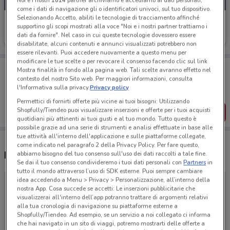
Noi e i nostri
1014
partner archiviamo e accediamo ai dati personali,
come i dati di navigazione gli o identificatori univoci, sul tuo dispositivo.
Selezionando Accetto, abiliti le tecnologie di tracciamento affinché
Moroso
supportino gli scopi mostrati alla voce "Noi e i nostri partner trattiamo i
dati da fornire". Nel caso in cui queste tecnologie dovessero essere
Scade il 31/12
disabilitate, alcuni contenuti e annunci visualizzati potrebbero non
essere rilevanti. Puoi accedere nuovamente a questo menu per
modificare le tue scelte o per revocare il consenso facendo clic sul link
Porta DoveConviene sempre con te!
Mostra finalità in fondo alla pagina web. Tali scelte avranno effetto nel
Puoi trovare le migliori offerte dei negozi vicino a te,
contesto del nostro Sito web. Per maggiori informazioni, consulta
salvarle e creare la tua lista del risparmio, comodamente
l'Informativa sulla privacy.
Privacy policy
dal tuo cellulare.
Permettici di fornirti offerte più vicine ai tuoi bisogni: Utilizzando
Shopfully/Tiendeo puoi visualizzare inserzioni e offerte per i tuoi acquisti
SCARICA L’APP
quotidiani più attinenti ai tuoi gusti e al tuo mondo. Tutto questo è
possibile grazie ad una serie di strumenti e analisi effettuate in base alle
tue attività all'interno dell'applicazione e sulle piattaforme collegate,
come indicato nel paragrafo 2 della Privacy Policy. Per fare questo,
Negozi Moroso nelle vicinanze
abbiamo bisogno del tuo consenso sull'uso dei dati raccolti a tale fine.
Se dai il tuo consenso condivideremo i tuoi dati personali con
Partners
in
tutto il mondo attraverso l’uso di SDK esterne. Puoi sempre cambiare
idea accedendo a Menu > Privacy > Personalizzazione, all’interno della
nostra App. Cosa succede se accetti: Le inserzioni pubblicitarie che
visualizzerai all'interno dell’app potranno trattare di argomenti relativi
alla tua cronologia di navigazione su piattaforme esterne a
Shopfully/Tiendeo. Ad esempio, se un servizio a noi collegato ci informa
che hai navigato in un sito di viaggi, potremo mostrarti delle offerte a