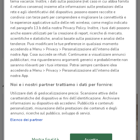
tema vacanze. Inoltre, i dati sulla posizione (nel caso in cui abbia fornito
il relativo consenso) insieme alle informazioni sulle prestazioni della
rete e agli identificativi del dispositivo, possono essere raccolte e
condivisi con terze parti per comprendere e migliorare la connettività e
le esperienze applicative sulle delle reti wireless, come meglio indicato
nel paragrafo 13.b della nostra Privacy Policy. Inoltre, i tuoi dati possono
anche essere utilizzati per la creazione di report, ricerche di mercato,
scientifiche e statistiche, analisi basate sulla posizione e analisi delle
Non ci sono negozi nelle vicinanze
tendenze. Puoi modificare le tue preferenze in qualsiasi momento
accedendo a Menu > Privacy > Personalizzazione all'interno della
nostra App. Cosa succede se rifiuti: Continuerai a visualizzare annunci
pubblicitari, ma riguarderanno argomenti generici e probabilmente non
saranno rilevanti per i tuoi interessi. Potrai sempre cambiare idea
accedendo a Menu > Privacy > Personalizzazione all'interno della
nostra App.
Altri volantini nelle vicinanze
Noi e i nostri partner trattiamo i dati per fornire:
Utilizzare dati di geolocalizzazione precisi. Scansione attiva delle
caratteristiche del dispositivo ai fini dell’identificazione. Archiviare
informazioni su dispositivo e/o accedervi. Pubblicità e contenuti
personalizzati, misurazione delle prestazioni dei contenuti e degli
annunci, ricerche sul pubblico, sviluppo di servizi.
Elenco dei partner
Mostra finalità
Accetto