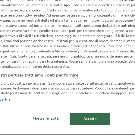
rsonalizzazione, all’interno della nostra App. Cosa succede se accetti: Le inserzioni pu
i all'interno dell’app potranno trattare di argomenti relativi alla tua cronologia di na
esterne a Shopfully/Tiendeo. Ad esempio, se un servizio a noi collegato ci informa ch
i viaggi, potremo mostrarti delle offerte a tema vacanze. Inoltre, i dati sulla posizione 
o il relativo consenso) insieme alle informazioni sulle prestazioni della rete e agli ident
 possono essere raccolte e condivisi con terze parti per comprendere e migliorare la conn
ato volantini nella tua zona. Riprova più tardi.
pplicative sulle delle reti wireless, come meglio indicato nel paragrafo 13.b della no
re, i tuoi dati possono anche essere utilizzati per la creazione di report, ricerche di mer
 e statistiche, analisi basate sulla posizione e analisi delle tendenze. Puoi modificare l
in qualsiasi momento accedendo a Menu > Privacy > Personalizzazione all'interno del
 se rifiuti: Continuerai a visualizzare annunci pubblicitari, ma riguarderanno argome
te non saranno rilevanti per i tuoi interessi. Potrai sempre cambiare idea accedendo
rsonalizzazione all'interno della nostra App.
Mor
cinanze
stri partner trattiamo i dati per fornire:
ti di geolocalizzazione precisi. Scansione attiva delle caratteristiche del dispositivo ai 
-
icazione. Archiviare informazioni su dispositivo e/o accedervi. Pubblicità e contenuti per
MONTEROTONDO
CIAMPINO
delle prestazioni dei contenuti e degli annunci, ricerche sul pubblico, sviluppo di servi
partner
TIVOLI
OSTIA
Mostra finalità
Accetto
ARICCIA
BRACCIANO