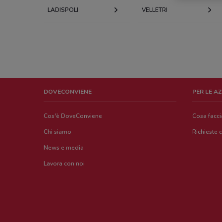
LADISPOLI
VELLETRI
DOVECONVIENE
PER LE A
Cos'è DoveConviene
Cosa facc
Chi siamo
Richieste 
News e media
Lavora con noi