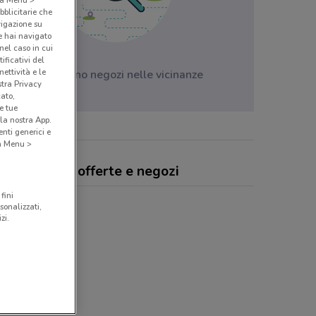
bblicitarie che
vigazione su
e hai navigato
(nel caso in cui
ificativi del
ettività e le
Non ci sono negozi nelle vicinanze
stra Privacy
cato,
e tue
la nostra App.
nti generici e
 a Menu >
nati Paglia, offerte e negozi
fini
sonalizzati,
zi.