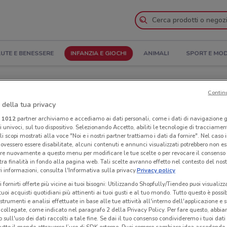
UTE E BENESSERE
INFANZIA E GIOCHI
ANIMALI
SPORT E MO
ia il Catalogo
Contin
 della tua privacy
ze
Negozi Mornati Paglia nelle vicinanze
i
1012
partner archiviamo e accediamo ai dati personali, come i dati di navigazione g
ri univoci, sul tuo dispositivo. Selezionando Accetto, abiliti le tecnologie di tracciame
li scopi mostrati alla voce "Noi e i nostri partner trattiamo i dati da fornire". Nel caso 
glia
Neg
ovessero essere disabilitate, alcuni contenuti e annunci visualizzati potrebbero non ess
re nuovamente a questo menu per modificare le tue scelte o per revocare il consenso
tra finalità in fondo alla pagina web. Tali scelte avranno effetto nel contesto del nost
 informazioni, consulta l'Informativa sulla privacy.
Privacy policy
i fornirti offerte più vicine ai tuoi bisogni: Utilizzando Shopfully/Tiendeo puoi visualizz
i tuoi acquisti quotidiani più attinenti ai tuoi gusti e al tuo mondo. Tutto questo è possi
 strumenti e analisi effettuate in base alle tue attività all'interno dell'applicazione e 
collegate, come indicato nel paragrafo 2 della Privacy Policy. Per fare questo, abbi
 sull'uso dei dati raccolti a tale fine. Se dai il tuo consenso condivideremo i tuoi dati
tutto il mondo attraverso l’uso di SDK esterne. Puoi sempre cambiare idea accedend