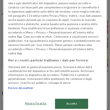
rete e agli identificativi del dispositivo, possono essere raccolte e
condivisi con terze parti per comprendere e migliorare la connettività e
le esperienze applicative sulle delle reti wireless, come meglio indicato
Altri volantini nelle vicinanze
nel paragrafo 13.b della nostra Privacy Policy. Inoltre, i tuoi dati possono
anche essere utilizzati per la creazione di report, ricerche di mercato,
scientifiche e statistiche, analisi basate sulla posizione e analisi delle
tendenze. Puoi modificare le tue preferenze in qualsiasi momento
accedendo a Menu > Privacy > Personalizzazione all'interno della
nostra App. Cosa succede se rifiuti: Continuerai a visualizzare annunci
pubblicitari, ma riguarderanno argomenti generici e probabilmente non
saranno rilevanti per i tuoi interessi. Potrai sempre cambiare idea
accedendo a Menu > Privacy > Personalizzazione all'interno della
nostra App.
Noi e i nostri partner trattiamo i dati per fornire:
Utilizzare dati di geolocalizzazione precisi. Scansione attiva delle
Conad
Spazio Conad
Carrefo
caratteristiche del dispositivo ai fini dell’identificazione. Archiviare
informazioni su dispositivo e/o accedervi. Pubblicità e contenuti
personalizzati, misurazione delle prestazioni dei contenuti e degli
annunci, ricerche sul pubblico, sviluppo di servizi.
Elenco dei partner
Nuovi prodotti da provare
Mostra finalità
Accetto