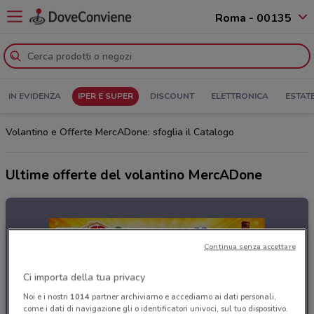
Roma - 00135
IN EVIDENZA
IPER E SUPER
DISCOUNT
ELETTRONICA
ESTAT
Volantino e Offerte MercADone: sfoglia il Catalogo
Ultime offerte del volantino MercADone
Continua senza accettare
Ci importa della tua privacy
Noi e i nostri
1014
partner archiviamo e accediamo ai dati personali,
come i dati di navigazione gli o identificatori univoci, sul tuo dispositivo.