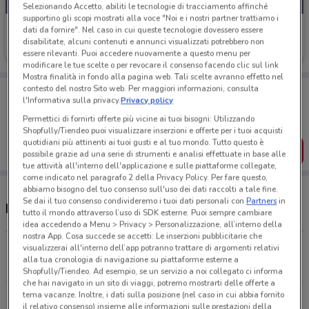
Selezionando Accetto, abiliti le tecnologie di tracciamento affinché
supportino gli scopi mostrati alla voce "Noi e i nostri partner trattiamo i
MercADone
dati da fornire". Nel caso in cui queste tecnologie dovessero essere
disabilitate, alcuni contenuti e annunci visualizzati potrebbero non
Scade lunedì
17.5 km
essere rilevanti. Puoi accedere nuovamente a questo menu per
modificare le tue scelte o per revocare il consenso facendo clic sul link
Mostra finalità in fondo alla pagina web. Tali scelte avranno effetto nel
contesto del nostro Sito web. Per maggiori informazioni, consulta
Porta DoveConviene sempre con te!
l'Informativa sulla privacy.
Privacy policy
Puoi trovare le migliori offerte dei negozi vicino a te,
salvarle e creare la tua lista del risparmio, comodamente
Permettici di fornirti offerte più vicine ai tuoi bisogni: Utilizzando
dal tuo cellulare.
Shopfully/Tiendeo puoi visualizzare inserzioni e offerte per i tuoi acquisti
quotidiani più attinenti ai tuoi gusti e al tuo mondo. Tutto questo è
SCARICA L’APP
possibile grazie ad una serie di strumenti e analisi effettuate in base alle
tue attività all'interno dell'applicazione e sulle piattaforme collegate,
come indicato nel paragrafo 2 della Privacy Policy. Per fare questo,
abbiamo bisogno del tuo consenso sull'uso dei dati raccolti a tale fine.
Se dai il tuo consenso condivideremo i tuoi dati personali con
Partners
in
Negozi MercADone nelle vicinanze
tutto il mondo attraverso l’uso di SDK esterne. Puoi sempre cambiare
idea accedendo a Menu > Privacy > Personalizzazione, all’interno della
nostra App. Cosa succede se accetti: Le inserzioni pubblicitarie che
Via Casilina 1665 - Zona Grotta Celoni Roma
visualizzerai all'interno dell’app potranno trattare di argomenti relativi
alla tua cronologia di navigazione su piattaforme esterne a
17.5 km
Shopfully/Tiendeo. Ad esempio, se un servizio a noi collegato ci informa
che hai navigato in un sito di viaggi, potremo mostrarti delle offerte a
tema vacanze. Inoltre, i dati sulla posizione (nel caso in cui abbia fornito
Tutti i negozi MercADone
il relativo consenso) insieme alle informazioni sulle prestazioni della