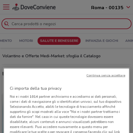
Roma - 00135
MENTO
MOTORI
SALUTE E BENESSERE
INFANZIA E GIOCHI
ANI
Volantino e Offerte Medi-Market: sfoglia il Catalogo
Ultime offerte del volantino Medi-Market
Continua senza accettare
Ci importa della tua privacy
Noi e i nostri
1014
partner archiviamo e accediamo ai dati personali,
come i dati di navigazione gli o identificatori univoci, sul tuo dispositivo.
Selezionando Accetto, abiliti le tecnologie di tracciamento affinché
supportino gli scopi mostrati alla voce "Noi e i nostri partner trattiamo i
dati da fornire". Nel caso in cui queste tecnologie dovessero essere
disabilitate, alcuni contenuti e annunci visualizzati potrebbero non
essere rilevanti. Puoi accedere nuovamente a questo menu per
modificare le tue scelte o per revocare il consenso facendo clic sul link