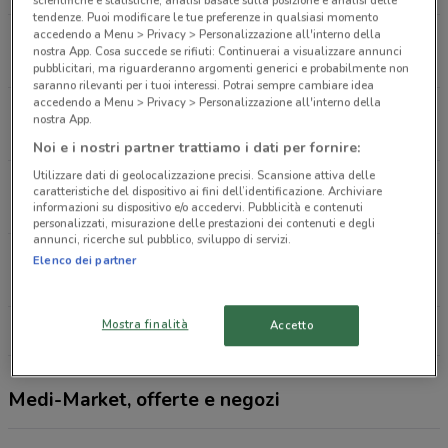
scientifiche e statistiche, analisi basate sulla posizione e analisi delle
tendenze. Puoi modificare le tue preferenze in qualsiasi momento
accedendo a Menu > Privacy > Personalizzazione all'interno della
Via Alberto Lionello, 201 Roma
nostra App. Cosa succede se rifiuti: Continuerai a visualizzare annunci
8.3 km
APERTO
pubblicitari, ma riguarderanno argomenti generici e probabilmente non
saranno rilevanti per i tuoi interessi. Potrai sempre cambiare idea
accedendo a Menu > Privacy > Personalizzazione all'interno della
Via Tuscolana, 803 Roma
nostra App.
11.8 km
Noi e i nostri partner trattiamo i dati per fornire:
Utilizzare dati di geolocalizzazione precisi. Scansione attiva delle
Via Aristide Merloni, 141 Roma
caratteristiche del dispositivo ai fini dell’identificazione. Archiviare
13.7 km
APERTO
informazioni su dispositivo e/o accedervi. Pubblicità e contenuti
personalizzati, misurazione delle prestazioni dei contenuti e degli
annunci, ricerche sul pubblico, sviluppo di servizi.
Via Laurentina, 865 Roma
Elenco dei partner
14.3 km
APERTO
Mostra finalità
Accetto
Tutti i negozi Medi-Market
Medi-Market, offerte e negozi