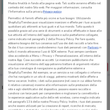
Mostra finalità in fondo alla pagina web. Tali scelte avranno effetto nel
contesto del nostro Sito web. Per maggiori informazioni, consulta
l'Informativa sulla privacy.
Privacy policy
Permettici di fornirti offerte più vicine ai tuoi bisogni: Utilizzando
Medi-Market
Shopfully/Tiendeo puoi visualizzare inserzioni e offerte per i tuoi acquisti
quotidiani più attinenti ai tuoi gusti e al tuo mondo. Tutto questo è
Scade il 31/08
2.9 km
possibile grazie ad una serie di strumenti e analisi effettuate in base alle
tue attività all'interno dell'applicazione e sulle piattaforme collegate,
come indicato nel paragrafo 2 della Privacy Policy. Per fare questo,
abbiamo bisogno del tuo consenso sull'uso dei dati raccolti a tale fine.
Porta DoveConviene sempre con te!
Se dai il tuo consenso condivideremo i tuoi dati personali con
Partners
in
Puoi trovare le migliori offerte dei negozi vicino a te,
tutto il mondo attraverso l’uso di SDK esterne. Puoi sempre cambiare
salvarle e creare la tua lista del risparmio, comodamente
idea accedendo a Menu > Privacy > Personalizzazione, all’interno della
dal tuo cellulare.
nostra App. Cosa succede se accetti: Le inserzioni pubblicitarie che
visualizzerai all'interno dell’app potranno trattare di argomenti relativi
SCARICA L’APP
alla tua cronologia di navigazione su piattaforme esterne a
Shopfully/Tiendeo. Ad esempio, se un servizio a noi collegato ci informa
che hai navigato in un sito di viaggi, potremo mostrarti delle offerte a
tema vacanze. Inoltre, i dati sulla posizione (nel caso in cui abbia fornito
il relativo consenso) insieme alle informazioni sulle prestazioni della
Negozi Medi-Market nelle vicinanze
rete e agli identificativi del dispositivo, possono essere raccolte e
condivisi con terze parti per comprendere e migliorare la connettività e
le esperienze applicative sulle delle reti wireless, come meglio indicato
Via Cola di Rienzo, 293 Roma
nel paragrafo 13.b della nostra Privacy Policy. Inoltre, i tuoi dati possono
anche essere utilizzati per la creazione di report, ricerche di mercato,
2.9 km