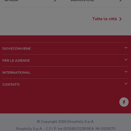
APRILIA
VALMONTONE
Tutte le città
DOVECONVIENE
Cos'è DoveConviene
PER LE AZIENDE
Chi siamo
Cosa facciamo
INTERNATIONAL
News e media
Richieste commerciali e marketing
Brazil
CONTATTI
Lavora con noi
Mexico
Segnalazione punto vendita
France
Segnalazione Volantino
Australia
Hai un malfunzionamento sul web o sull'app?
New Zealand
© Copyright 2026 Shopfully S.p.A.
Shopfully S.p.A. - C.F / P. Iva 03156531208 REA: MI-2029270