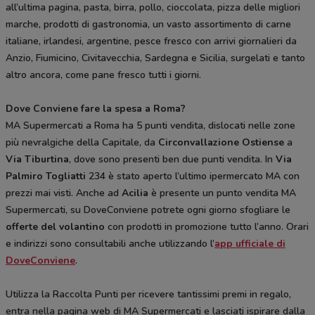
all’ultima pagina, pasta, birra, pollo, cioccolata, pizza delle migliori
marche, prodotti di gastronomia, un vasto assortimento di carne
italiane, irlandesi, argentine, pesce fresco con arrivi giornalieri da
Anzio, Fiumicino, Civitavecchia, Sardegna e Sicilia, surgelati e tanto
altro ancora, come pane fresco tutti i giorni.
Dove Conviene fare la spesa a Roma?
MA Supermercati a Roma ha 5 punti vendita, dislocati nelle zone
più nevralgiche della Capitale, da
Circonvallazione Ostiense
a
Via Tiburtina
, dove sono presenti ben due punti vendita. In
Via
Palmiro Togliatti
234 è stato aperto l’ultimo ipermercato MA con
prezzi mai visti. Anche ad
Acilia
è presente un punto vendita MA
Supermercati, su DoveConviene potrete ogni giorno sfogliare le
offerte del volantino
con prodotti in promozione tutto l’anno. Orari
e indirizzi sono consultabili anche utilizzando l’
app ufficiale di
DoveConviene
.
Utilizza la Raccolta Punti per ricevere tantissimi premi in regalo,
entra nella pagina web di MA Supermercati e lasciati ispirare dalla