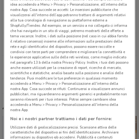
6.4 km
APERTO
idea accedendo a Menu > Privacy > Personalizzazione, all’interno della
nostra App. Cosa succede se accetti: Le inserzioni pubblicitarie che
visualizzerai all'interno dell’app potranno trattare di argomenti relativi
Via Tiburtina, 427/431 Roma
alla tua cronologia di navigazione su piattaforme esterne a
7.3 km
APERTO
Shopfully/Tiendeo. Ad esempio, se un servizio a noi collegato ci informa
che hai navigato in un sito di viaggi, potremo mostrarti delle offerte a
tema vacanze. Inoltre, i dati sulla posizione (nel caso in cui abbia fornito
Via Tiburtina, 472 Roma
il relativo consenso) insieme alle informazioni sulle prestazioni della
rete e agli identificativi del dispositivo, possono essere raccolte e
7.5 km
APERTO
condivisi con terze parti per comprendere e migliorare la connettività e
le esperienze applicative sulle delle reti wireless, come meglio indicato
nel paragrafo 13.b della nostra Privacy Policy. Inoltre, i tuoi dati possono
Via Prenestina, 150 Roma
anche essere utilizzati per la creazione di report, ricerche di mercato,
7.8 km
APERTO
scientifiche e statistiche, analisi basate sulla posizione e analisi delle
tendenze. Puoi modificare le tue preferenze in qualsiasi momento
accedendo a Menu > Privacy > Personalizzazione all'interno della
Tutti i negozi MA Supermercati
nostra App. Cosa succede se rifiuti: Continuerai a visualizzare annunci
pubblicitari, ma riguarderanno argomenti generici e probabilmente non
saranno rilevanti per i tuoi interessi. Potrai sempre cambiare idea
accedendo a Menu > Privacy > Personalizzazione all'interno della
Altri volantini nelle vicinanze
nostra App.
Noi e i nostri partner trattiamo i dati per fornire:
Utilizzare dati di geolocalizzazione precisi. Scansione attiva delle
caratteristiche del dispositivo ai fini dell’identificazione. Archiviare
informazioni su dispositivo e/o accedervi. Pubblicità e contenuti