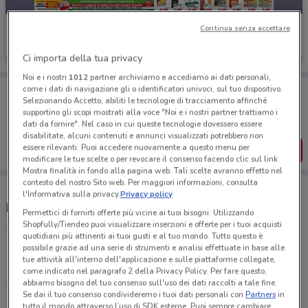
MA Supermercati
Continua senza accettare
Scade martedì
2.4 km
Ci importa della tua privacy
Noi e i nostri
1012
partner archiviamo e accediamo ai dati personali,
come i dati di navigazione gli o identificatori univoci, sul tuo dispositivo.
Porta DoveConviene sempre con te!
Selezionando Accetto, abiliti le tecnologie di tracciamento affinché
Puoi trovare le migliori offerte dei negozi vicino a te,
supportino gli scopi mostrati alla voce "Noi e i nostri partner trattiamo i
salvarle e creare la tua lista del risparmio, comodamente
dati da fornire". Nel caso in cui queste tecnologie dovessero essere
dal tuo cellulare.
disabilitate, alcuni contenuti e annunci visualizzati potrebbero non
essere rilevanti. Puoi accedere nuovamente a questo menu per
SCARICA L’APP
modificare le tue scelte o per revocare il consenso facendo clic sul link
Mostra finalità in fondo alla pagina web. Tali scelte avranno effetto nel
contesto del nostro Sito web. Per maggiori informazioni, consulta
l'Informativa sulla privacy.
Privacy policy
MA Supermercati e orari
Permettici di fornirti offerte più vicine ai tuoi bisogni: Utilizzando
Shopfully/Tiendeo puoi visualizzare inserzioni e offerte per i tuoi acquisti
quotidiani più attinenti ai tuoi gusti e al tuo mondo. Tutto questo è
Via Amalia Bettini,56 Roma
possibile grazie ad una serie di strumenti e analisi effettuate in base alle
tue attività all'interno dell'applicazione e sulle piattaforme collegate,
2.4 km
APERTO
come indicato nel paragrafo 2 della Privacy Policy. Per fare questo,
abbiamo bisogno del tuo consenso sull'uso dei dati raccolti a tale fine.
Se dai il tuo consenso condivideremo i tuoi dati personali con
Partners
in
Via F. Ozanam, 34/a Roma
tutto il mondo attraverso l’uso di SDK esterne. Puoi sempre cambiare