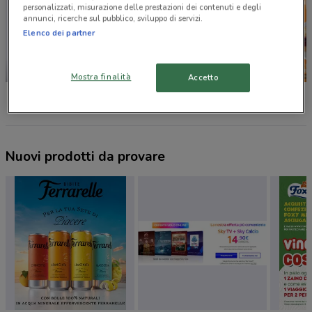
personalizzati, misurazione delle prestazioni dei contenuti e degli
annunci, ricerche sul pubblico, sviluppo di servizi.
Elenco dei partner
-5 GIORNI
Mostra finalità
Accetto
Conad
Conad
Conad S
Nuovi prodotti da provare