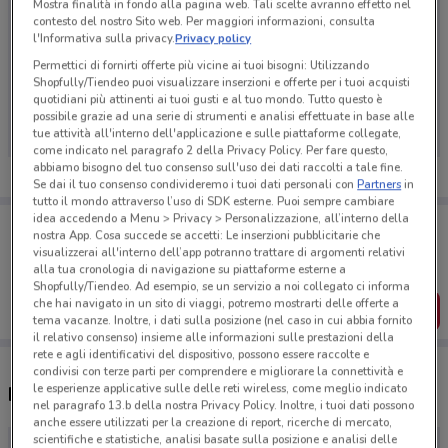
Mostra finalità in fondo alla pagina web. Tali scelte avranno effetto nel
contesto del nostro Sito web. Per maggiori informazioni, consulta
l'Informativa sulla privacy.
Privacy policy
Permettici di fornirti offerte più vicine ai tuoi bisogni: Utilizzando
Ci dispiace, al momento non abbiamo pubblicato
Shopfully/Tiendeo puoi visualizzare inserzioni e offerte per i tuoi acquisti
quotidiani più attinenti ai tuoi gusti e al tuo mondo. Tutto questo è
volantini nella tua zona. Riprova più tardi.
possibile grazie ad una serie di strumenti e analisi effettuate in base alle
tue attività all'interno dell'applicazione e sulle piattaforme collegate,
come indicato nel paragrafo 2 della Privacy Policy. Per fare questo,
abbiamo bisogno del tuo consenso sull'uso dei dati raccolti a tale fine.
Se dai il tuo consenso condivideremo i tuoi dati personali con
Partners
in
tutto il mondo attraverso l’uso di SDK esterne. Puoi sempre cambiare
idea accedendo a Menu > Privacy > Personalizzazione, all’interno della
Porta DoveConviene sempre con te!
nostra App. Cosa succede se accetti: Le inserzioni pubblicitarie che
Puoi trovare le migliori offerte dei negozi vicino a te,
visualizzerai all'interno dell’app potranno trattare di argomenti relativi
salvarle e creare la tua lista del risparmio, comodamente
alla tua cronologia di navigazione su piattaforme esterne a
dal tuo cellulare.
Shopfully/Tiendeo. Ad esempio, se un servizio a noi collegato ci informa
che hai navigato in un sito di viaggi, potremo mostrarti delle offerte a
SCARICA L’APP
tema vacanze. Inoltre, i dati sulla posizione (nel caso in cui abbia fornito
il relativo consenso) insieme alle informazioni sulle prestazioni della
rete e agli identificativi del dispositivo, possono essere raccolte e
condivisi con terze parti per comprendere e migliorare la connettività e
le esperienze applicative sulle delle reti wireless, come meglio indicato
Negozi Lillo Barber Shop nelle vicinanze
nel paragrafo 13.b della nostra Privacy Policy. Inoltre, i tuoi dati possono
anche essere utilizzati per la creazione di report, ricerche di mercato,
scientifiche e statistiche, analisi basate sulla posizione e analisi delle