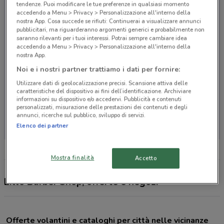
tendenze. Puoi modificare le tue preferenze in qualsiasi momento
accedendo a Menu > Privacy > Personalizzazione all'interno della
nostra App. Cosa succede se rifiuti: Continuerai a visualizzare annunci
pubblicitari, ma riguarderanno argomenti generici e probabilmente non
saranno rilevanti per i tuoi interessi. Potrai sempre cambiare idea
accedendo a Menu > Privacy > Personalizzazione all'interno della
nostra App.
Noi e i nostri partner trattiamo i dati per fornire:
Utilizzare dati di geolocalizzazione precisi. Scansione attiva delle
caratteristiche del dispositivo ai fini dell’identificazione. Archiviare
informazioni su dispositivo e/o accedervi. Pubblicità e contenuti
personalizzati, misurazione delle prestazioni dei contenuti e degli
Non ci sono negozi nelle vicinanze
annunci, ricerche sul pubblico, sviluppo di servizi.
Elenco dei partner
Mostra finalità
Accetto
Lillo Barber Shop, offerte e negozi
Offerte volantini e cataloghi per città nelle vicinanze