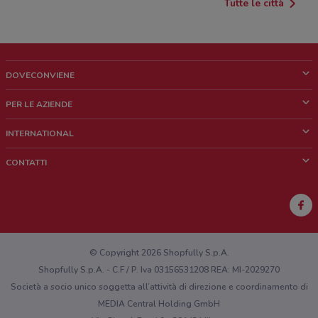
Tutte le città
DOVECONVIENE
Cos'è DoveConviene
PER LE AZIENDE
Chi siamo
Cosa facciamo
INTERNATIONAL
News e media
Richieste commerciali e marketing
Brazil
CONTATTI
Lavora con noi
Mexico
Segnalazione punto vendita
France
Segnalazione Volantino
Australia
Hai un malfunzionamento sul web o sull'app?
New Zealand
© Copyright 2026 Shopfully S.p.A.
Shopfully S.p.A. - C.F / P. Iva 03156531208 REA: MI-2029270
Società a socio unico soggetta all’attività di direzione e coordinamento di
MEDIA Central Holding GmbH