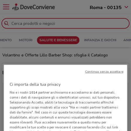
Roma - 00135
MENTO
MOTORI
SALUTE E BENESSERE
INFANZIA E GIOCHI
ANI
Volantino e Offerte Lillo Barber Shop: sfoglia il Catalogo
Ultime offerte del volantino Lillo Barber Shop
Continua senza accettare
Ci importa della tua privacy
Noi e i nostri
1014
partner archiviamo e accediamo ai dati personali,
come i dati di navigazione gli o identificatori univoci, sul tuo dispositivo.
Selezionando Accetto, abiliti le tecnologie di tracciamento affinché
supportino gli scopi mostrati alla voce "Noi e i nostri partner trattiamo i
dati da fornire". Nel caso in cui queste tecnologie dovessero essere
disabilitate, alcuni contenuti e annunci visualizzati potrebbero non
essere rilevanti. Puoi accedere nuovamente a questo menu per
modificare le tue scelte o per revocare il consenso facendo clic sul link