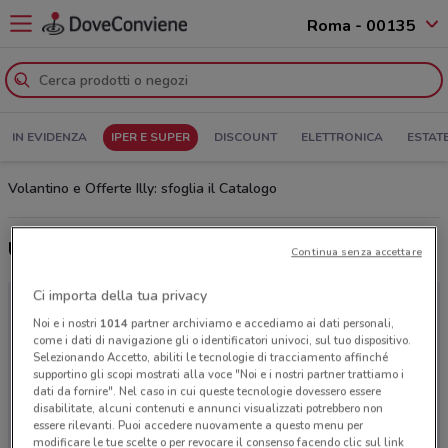
Roma - 00135
IN EVIDENZA
IPER E SUPER
DISCOUNT
ELETTRONICA
ESTAT
Volantino e Offerte Illy: sfoglia il Catalogo
Ultime offerte del volantino Illy
Continua senza accettare
Ci importa della tua privacy
Noi e i nostri
1014
partner archiviamo e accediamo ai dati personali,
come i dati di navigazione gli o identificatori univoci, sul tuo dispositivo.
Selezionando Accetto, abiliti le tecnologie di tracciamento affinché
supportino gli scopi mostrati alla voce "Noi e i nostri partner trattiamo i
dati da fornire". Nel caso in cui queste tecnologie dovessero essere
disabilitate, alcuni contenuti e annunci visualizzati potrebbero non
essere rilevanti. Puoi accedere nuovamente a questo menu per
modificare le tue scelte o per revocare il consenso facendo clic sul link