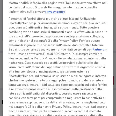
Mostra finalità in fondo alla pagina web. Tali scelte avranno effetto nel
contesto del nostro Sito web. Per maggiori informazioni, consulta
l'Informativa sulla privacy.
Privacy policy
Permettici di fornirti offerte più vicine ai tuoi bisogni: Utilizzando
Ci dispiace, al momento non abbiamo pubblicato
Shopfully/Tiendeo puoi visualizzare inserzioni e offerte per i tuoi acquisti
volantini nella tua zona. Riprova più tardi.
quotidiani più attinenti ai tuoi gusti e al tuo mondo. Tutto questo è
possibile grazie ad una serie di strumenti e analisi effettuate in base alle
tue attività all'interno dell'applicazione e sulle piattaforme collegate,
come indicato nel paragrafo 2 della Privacy Policy. Per fare questo,
abbiamo bisogno del tuo consenso sull'uso dei dati raccolti a tale fine.
Se dai il tuo consenso condivideremo i tuoi dati personali con
Partners
in
tutto il mondo attraverso l’uso di SDK esterne. Puoi sempre cambiare
Porta DoveConviene sempre con te!
idea accedendo a Menu > Privacy > Personalizzazione, all’interno della
Puoi trovare le migliori offerte dei negozi vicino a te,
nostra App. Cosa succede se accetti: Le inserzioni pubblicitarie che
salvarle e creare la tua lista del risparmio, comodamente
visualizzerai all'interno dell’app potranno trattare di argomenti relativi
dal tuo cellulare.
alla tua cronologia di navigazione su piattaforme esterne a
Shopfully/Tiendeo. Ad esempio, se un servizio a noi collegato ci informa
SCARICA L’APP
che hai navigato in un sito di viaggi, potremo mostrarti delle offerte a
tema vacanze. Inoltre, i dati sulla posizione (nel caso in cui abbia fornito
il relativo consenso) insieme alle informazioni sulle prestazioni della
rete e agli identificativi del dispositivo, possono essere raccolte e
condivisi con terze parti per comprendere e migliorare la connettività e
Negozi Illy nelle vicinanze
le esperienze applicative sulle delle reti wireless, come meglio indicato
nel paragrafo 13.b della nostra Privacy Policy. Inoltre, i tuoi dati possono
anche essere utilizzati per la creazione di report, ricerche di mercato,
scientifiche e statistiche, analisi basate sulla posizione e analisi delle