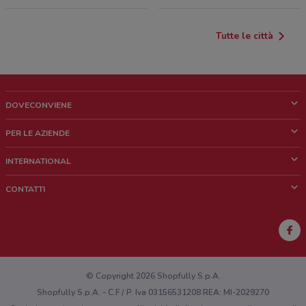
Tutte le città
DOVECONVIENE
Cos'è DoveConviene
PER LE AZIENDE
Chi siamo
Cosa facciamo
INTERNATIONAL
News e media
Richieste commerciali e marketing
Brazil
CONTATTI
Lavora con noi
Mexico
Segnalazione punto vendita
France
Segnalazione Volantino
Australia
Hai un malfunzionamento sul web o sull'app?
New Zealand
© Copyright 2026 Shopfully S.p.A.
Shopfully S.p.A. - C.F / P. Iva 03156531208 REA: MI-2029270