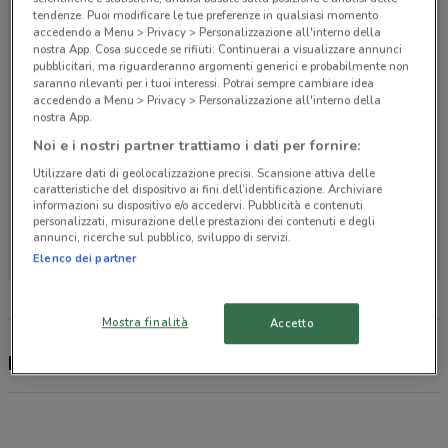
tendenze. Puoi modificare le tue preferenze in qualsiasi momento
accedendo a Menu > Privacy > Personalizzazione all'interno della
nostra App. Cosa succede se rifiuti: Continuerai a visualizzare annunci
pubblicitari, ma riguarderanno argomenti generici e probabilmente non
saranno rilevanti per i tuoi interessi. Potrai sempre cambiare idea
accedendo a Menu > Privacy > Personalizzazione all'interno della
nostra App.
Noi e i nostri partner trattiamo i dati per fornire:
Utilizzare dati di geolocalizzazione precisi. Scansione attiva delle
caratteristiche del dispositivo ai fini dell’identificazione. Archiviare
informazioni su dispositivo e/o accedervi. Pubblicità e contenuti
personalizzati, misurazione delle prestazioni dei contenuti e degli
Non ci sono negozi nelle vicinanze
annunci, ricerche sul pubblico, sviluppo di servizi.
Elenco dei partner
Mostra finalità
Accetto
Illy, offerte e negozi