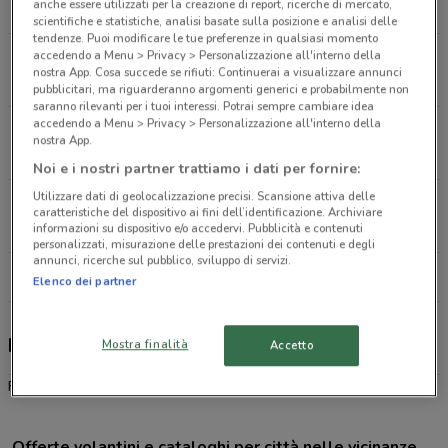
anche essere utilizzati per la creazione di report, ricerche di mercato,
3.2 km
CHIUSO
scientifiche e statistiche, analisi basate sulla posizione e analisi delle
tendenze. Puoi modificare le tue preferenze in qualsiasi momento
accedendo a Menu > Privacy > Personalizzazione all'interno della
Via Salaria, 93 Roma
nostra App. Cosa succede se rifiuti: Continuerai a visualizzare annunci
4.1 km
CHIUSO
pubblicitari, ma riguarderanno argomenti generici e probabilmente non
saranno rilevanti per i tuoi interessi. Potrai sempre cambiare idea
accedendo a Menu > Privacy > Personalizzazione all'interno della
Via Delle Iv Fontane, 113/A Roma
nostra App.
4.7 km
CHIUSO
Noi e i nostri partner trattiamo i dati per fornire:
Utilizzare dati di geolocalizzazione precisi. Scansione attiva delle
Via Panisperna, 49 Roma
caratteristiche del dispositivo ai fini dell’identificazione. Archiviare
5 km
informazioni su dispositivo e/o accedervi. Pubblicità e contenuti
personalizzati, misurazione delle prestazioni dei contenuti e degli
annunci, ricerche sul pubblico, sviluppo di servizi.
Tutti i negozi Foto Digital Discount
Elenco dei partner
Foto Digital Discount, offerte e negozi
Mostra finalità
Accetto
Foto Digital Discount
Offerte volantini e cataloghi per città nelle vicinanze