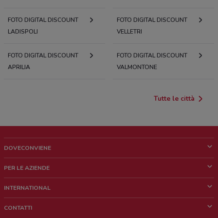
FOTO DIGITAL DISCOUNT
FOTO DIGITAL DISCOUNT
LADISPOLI
VELLETRI
FOTO DIGITAL DISCOUNT
FOTO DIGITAL DISCOUNT
APRILIA
VALMONTONE
Tutte le città
DOVECONVIENE
Cos'è DoveConviene
PER LE AZIENDE
Chi siamo
Cosa facciamo
INTERNATIONAL
News e media
Richieste commerciali e marketing
Brazil
CONTATTI
Lavora con noi