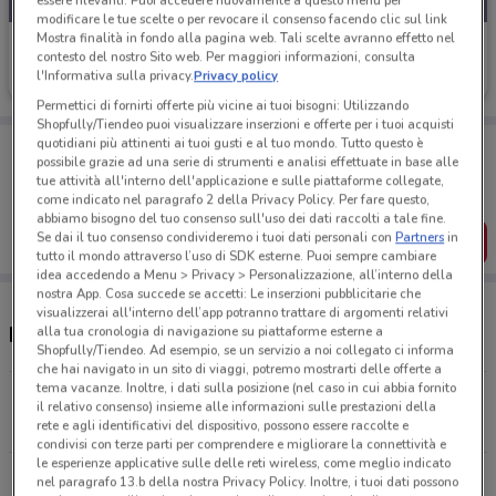
essere rilevanti. Puoi accedere nuovamente a questo menu per
modificare le tue scelte o per revocare il consenso facendo clic sul link
Mostra finalità in fondo alla pagina web. Tali scelte avranno effetto nel
Foto Digital Discount
contesto del nostro Sito web. Per maggiori informazioni, consulta
l'Informativa sulla privacy.
Privacy policy
Scade il 31/08
890 m
Permettici di fornirti offerte più vicine ai tuoi bisogni: Utilizzando
Shopfully/Tiendeo puoi visualizzare inserzioni e offerte per i tuoi acquisti
Porta DoveConviene sempre con te!
quotidiani più attinenti ai tuoi gusti e al tuo mondo. Tutto questo è
possibile grazie ad una serie di strumenti e analisi effettuate in base alle
Puoi trovare le migliori offerte dei negozi vicino a te,
tue attività all'interno dell'applicazione e sulle piattaforme collegate,
salvarle e creare la tua lista del risparmio, comodamente
come indicato nel paragrafo 2 della Privacy Policy. Per fare questo,
dal tuo cellulare.
abbiamo bisogno del tuo consenso sull'uso dei dati raccolti a tale fine.
Se dai il tuo consenso condivideremo i tuoi dati personali con
Partners
in
SCARICA L’APP
tutto il mondo attraverso l’uso di SDK esterne. Puoi sempre cambiare
idea accedendo a Menu > Privacy > Personalizzazione, all’interno della
nostra App. Cosa succede se accetti: Le inserzioni pubblicitarie che
visualizzerai all'interno dell’app potranno trattare di argomenti relativi
Negozi Foto Digital Discount nelle vicinanze
alla tua cronologia di navigazione su piattaforme esterne a
Shopfully/Tiendeo. Ad esempio, se un servizio a noi collegato ci informa
che hai navigato in un sito di viaggi, potremo mostrarti delle offerte a
tema vacanze. Inoltre, i dati sulla posizione (nel caso in cui abbia fornito
Via Giulio Romano, 20 Roma
il relativo consenso) insieme alle informazioni sulle prestazioni della
890 m
CHIUSO
rete e agli identificativi del dispositivo, possono essere raccolte e
condivisi con terze parti per comprendere e migliorare la connettività e
le esperienze applicative sulle delle reti wireless, come meglio indicato
Via Gioacchino Belli, 52 Roma
nel paragrafo 13.b della nostra Privacy Policy. Inoltre, i tuoi dati possono