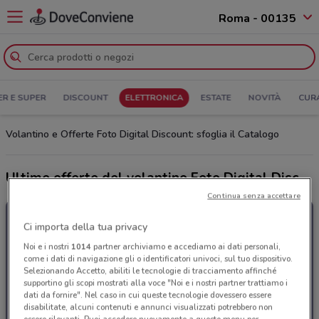
Roma - 00135
ER E SUPER
DISCOUNT
ELETTRONICA
ESTATE
NOVITÀ
CUR
Volantino e Offerte Foto Digital Discount: sfoglia il Catalogo
Ultime offerte del volantino Foto Digital Discount
Continua senza accettare
Ci importa della tua privacy
Noi e i nostri
1014
partner archiviamo e accediamo ai dati personali,
come i dati di navigazione gli o identificatori univoci, sul tuo dispositivo.
Selezionando Accetto, abiliti le tecnologie di tracciamento affinché
supportino gli scopi mostrati alla voce "Noi e i nostri partner trattiamo i
dati da fornire". Nel caso in cui queste tecnologie dovessero essere
disabilitate, alcuni contenuti e annunci visualizzati potrebbero non