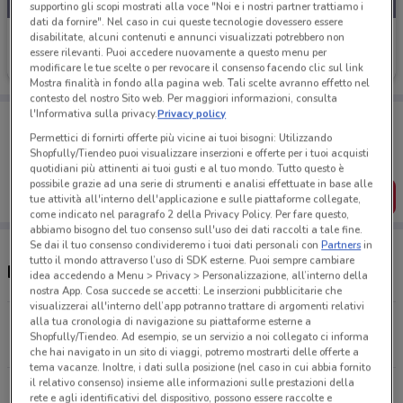
supportino gli scopi mostrati alla voce "Noi e i nostri partner trattiamo i
dati da fornire". Nel caso in cui queste tecnologie dovessero essere
Fiat
disabilitate, alcuni contenuti e annunci visualizzati potrebbero non
essere rilevanti. Puoi accedere nuovamente a questo menu per
2 km
modificare le tue scelte o per revocare il consenso facendo clic sul link
Mostra finalità in fondo alla pagina web. Tali scelte avranno effetto nel
contesto del nostro Sito web. Per maggiori informazioni, consulta
l'Informativa sulla privacy.
Privacy policy
Porta DoveConviene sempre con te!
Puoi trovare le migliori offerte dei negozi vicino a te,
Permettici di fornirti offerte più vicine ai tuoi bisogni: Utilizzando
salvarle e creare la tua lista del risparmio, comodamente
Shopfully/Tiendeo puoi visualizzare inserzioni e offerte per i tuoi acquisti
dal tuo cellulare.
quotidiani più attinenti ai tuoi gusti e al tuo mondo. Tutto questo è
possibile grazie ad una serie di strumenti e analisi effettuate in base alle
SCARICA L’APP
tue attività all'interno dell'applicazione e sulle piattaforme collegate,
come indicato nel paragrafo 2 della Privacy Policy. Per fare questo,
abbiamo bisogno del tuo consenso sull'uso dei dati raccolti a tale fine.
Se dai il tuo consenso condivideremo i tuoi dati personali con
Partners
in
tutto il mondo attraverso l’uso di SDK esterne. Puoi sempre cambiare
Negozi Fiat nelle vicinanze
idea accedendo a Menu > Privacy > Personalizzazione, all’interno della
nostra App. Cosa succede se accetti: Le inserzioni pubblicitarie che
visualizzerai all'interno dell’app potranno trattare di argomenti relativi
alla tua cronologia di navigazione su piattaforme esterne a
Via Trionfale, 7996 Roma
Shopfully/Tiendeo. Ad esempio, se un servizio a noi collegato ci informa
2 km
che hai navigato in un sito di viaggi, potremo mostrarti delle offerte a
tema vacanze. Inoltre, i dati sulla posizione (nel caso in cui abbia fornito
il relativo consenso) insieme alle informazioni sulle prestazioni della
Via Trionfale, 7996 Roma
rete e agli identificativi del dispositivo, possono essere raccolte e