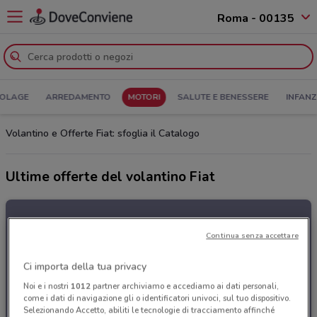
Roma - 00135
COLAGE
ARREDAMENTO
MOTORI
SALUTE E BENESSERE
INFANZ
Volantino e Offerte Fiat: sfoglia il Catalogo
Ultime offerte del volantino Fiat
Continua senza accettare
Ci importa della tua privacy
Noi e i nostri
1012
partner archiviamo e accediamo ai dati personali,
come i dati di navigazione gli o identificatori univoci, sul tuo dispositivo.
Selezionando Accetto, abiliti le tecnologie di tracciamento affinché