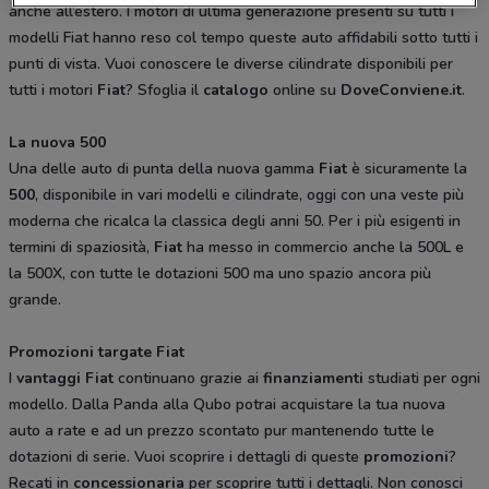
anche all’estero. I motori di ultima generazione presenti su tutti i
modelli Fiat hanno reso col tempo queste auto affidabili sotto tutti i
punti di vista. Vuoi conoscere le diverse cilindrate disponibili per
tutti i motori
Fiat
? Sfoglia il
catalogo
online su
DoveConviene.it
.
La nuova 500
Una delle auto di punta della nuova gamma
Fiat
è sicuramente la
500
, disponibile in vari modelli e cilindrate, oggi con una veste più
moderna che ricalca la classica degli anni 50. Per i più esigenti in
termini di spaziosità,
Fiat
ha messo in commercio anche la 500L e
la 500X, con tutte le dotazioni 500 ma uno spazio ancora più
grande.
Promozioni targate Fiat
I
vantaggi Fiat
continuano grazie ai
finanziamenti
studiati per ogni
modello. Dalla Panda alla Qubo potrai acquistare la tua nuova
auto a rate e ad un prezzo scontato pur mantenendo tutte le
dotazioni di serie. Vuoi scoprire i dettagli di queste
promozioni
?
Recati in
concessionaria
per scoprire tutti i dettagli. Non conosci