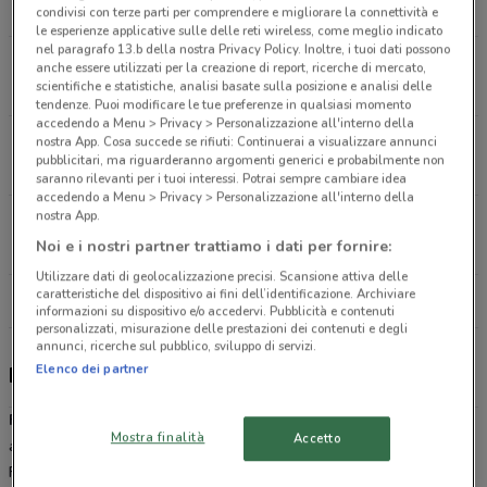
2 km
condivisi con terze parti per comprendere e migliorare la connettività e
le esperienze applicative sulle delle reti wireless, come meglio indicato
nel paragrafo 13.b della nostra Privacy Policy. Inoltre, i tuoi dati possono
Via Santa Costanza, 35 Roma
anche essere utilizzati per la creazione di report, ricerche di mercato,
scientifiche e statistiche, analisi basate sulla posizione e analisi delle
5.1 km
tendenze. Puoi modificare le tue preferenze in qualsiasi momento
accedendo a Menu > Privacy > Personalizzazione all'interno della
Via Aurelia, 641 Roma
nostra App. Cosa succede se rifiuti: Continuerai a visualizzare annunci
pubblicitari, ma riguarderanno argomenti generici e probabilmente non
5.3 km
saranno rilevanti per i tuoi interessi. Potrai sempre cambiare idea
accedendo a Menu > Privacy > Personalizzazione all'interno della
nostra App.
Via Aurelia, 641 Roma
Noi e i nostri partner trattiamo i dati per fornire:
5.3 km
Utilizzare dati di geolocalizzazione precisi. Scansione attiva delle
caratteristiche del dispositivo ai fini dell’identificazione. Archiviare
Tutti i negozi Fiat
informazioni su dispositivo e/o accedervi. Pubblicità e contenuti
personalizzati, misurazione delle prestazioni dei contenuti e degli
annunci, ricerche sul pubblico, sviluppo di servizi.
Elenco dei partner
Fiat, offerte e negozi
Fiat
è il più grande gruppo automobilistico italiano che da qualche
Mostra finalità
Accetto
anno si è fuso con il colosso americano Chrysler dando vita alla
FCA. Nata a Torino nel 1899,
Fiat
vanta oggi molti modelli venduti