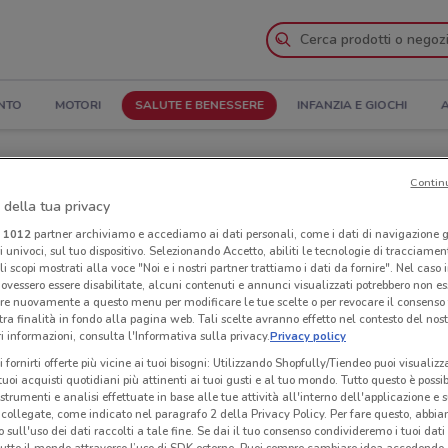
NTO
MOTORI
SALUTE E BENESSERE
INFANZIA E GIOCHI
A
il Catalogo
Contin
 della tua privacy
nanze
Negozi Farmaregno nelle vicinanze
i
1012
partner archiviamo e accediamo ai dati personali, come i dati di navigazione g
ri univoci, sul tuo dispositivo. Selezionando Accetto, abiliti le tecnologie di tracciame
li scopi mostrati alla voce "Noi e i nostri partner trattiamo i dati da fornire". Nel caso 
o
Neg
ovessero essere disabilitate, alcuni contenuti e annunci visualizzati potrebbero non ess
re nuovamente a questo menu per modificare le tue scelte o per revocare il consenso
tra finalità in fondo alla pagina web. Tali scelte avranno effetto nel contesto del nost
 informazioni, consulta l'Informativa sulla privacy.
Privacy policy
i fornirti offerte più vicine ai tuoi bisogni: Utilizzando Shopfully/Tiendeo puoi visualizz
i tuoi acquisti quotidiani più attinenti ai tuoi gusti e al tuo mondo. Tutto questo è possi
 strumenti e analisi effettuate in base alle tue attività all'interno dell'applicazione e 
collegate, come indicato nel paragrafo 2 della Privacy Policy. Per fare questo, abbi
 sull'uso dei dati raccolti a tale fine. Se dai il tuo consenso condivideremo i tuoi dati
tutto il mondo attraverso l’uso di SDK esterne. Puoi sempre cambiare idea accedend