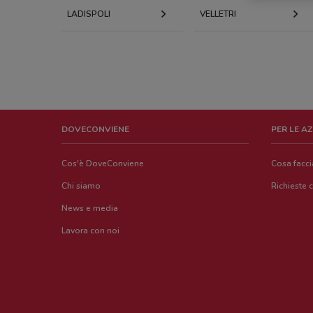
LADISPOLI
VELLETRI
DOVECONVIENE
PER LE A
Cos'è DoveConviene
Cosa facc
Chi siamo
Richieste 
News e media
Lavora con noi