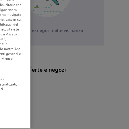
bblicitarie che
vigazione su
e hai navigato
(nel caso in cui
ificativi del
ettività e le
Non ci sono negozi nelle vicinanze
stra Privacy
cato,
e tue
la nostra App.
nti generici e
 a Menu >
maregno, offerte e negozi
fini
sonalizzati,
zi.