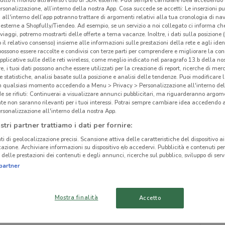
rsonalizzazione, all’interno della nostra App. Cosa succede se accetti: Le inserzioni pu
i all'interno dell’app potranno trattare di argomenti relativi alla tua cronologia di na
esterne a Shopfully/Tiendeo. Ad esempio, se un servizio a noi collegato ci informa ch
i viaggi, potremo mostrarti delle offerte a tema vacanze. Inoltre, i dati sulla posizione 
o il relativo consenso) insieme alle informazioni sulle prestazioni della rete e agli ident
 possono essere raccolte e condivisi con terze parti per comprendere e migliorare la conn
ato volantini nella tua zona. Riprova più tardi.
pplicative sulle delle reti wireless, come meglio indicato nel paragrafo 13.b della no
re, i tuoi dati possono anche essere utilizzati per la creazione di report, ricerche di mer
 e statistiche, analisi basate sulla posizione e analisi delle tendenze. Puoi modificare l
in qualsiasi momento accedendo a Menu > Privacy > Personalizzazione all'interno del
 se rifiuti: Continuerai a visualizzare annunci pubblicitari, ma riguarderanno argome
te non saranno rilevanti per i tuoi interessi. Potrai sempre cambiare idea accedendo
rsonalizzazione all'interno della nostra App.
Far
cinanze
stri partner trattiamo i dati per fornire:
ti di geolocalizzazione precisi. Scansione attiva delle caratteristiche del dispositivo ai 
icazione. Archiviare informazioni su dispositivo e/o accedervi. Pubblicità e contenuti per
MONTEROTONDO
CIAMPINO
delle prestazioni dei contenuti e degli annunci, ricerche sul pubblico, sviluppo di servi
partner
TIVOLI
OSTIA
Mostra finalità
Accetto
ARICCIA
BRACCIANO