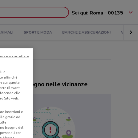
Sei qui:
Roma - 00135
NIMALI
SPORT E MODA
BANCHE E ASSICURAZIONI
VIAGGI
ua senza accettare
li o
nto affinché
in cui queste
ozi Farmaregno nelle vicinanze
ere rilevanti.
 facendo clic
ro Sito web.
are inserzioni e
bile grazie ad
sulle
amo bisogno del
 personali con
o a Menu >