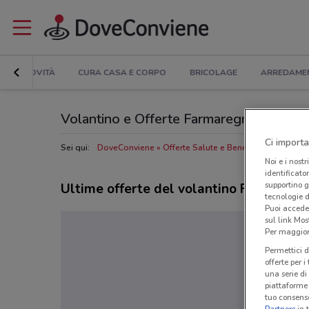
NOVITÀ
CURA CASA E CORPO
BRICOLAGE
ARREDAME
Volantino e Offerte Farmaregno: sfoglia 
Ci importa
Sei qui:
DoveConviene
Offerte Salute e Benessere nelle vici
Noi e i nostr
identificato
supportino g
Ultime offerte del volantino Farmaregn
tecnologie d
Puoi accede
sul link Mos
Per maggiori
Permettici d
offerte per 
una serie di
piattaforme 
tuo consenso
Partners
in 