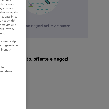
bblicitarie che
vigazione su
e hai navigato
(nel caso in cui
ificativi del
ettività e le
Non ci sono negozi nelle vicinanze
stra Privacy
cato,
e tue
la nostra App.
nti generici e
 a Menu >
macie Vigorito, offerte e negozi
fini
sonalizzati,
zi.