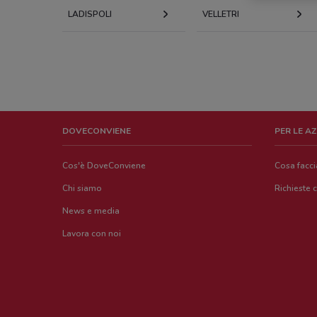
LADISPOLI
VELLETRI
DOVECONVIENE
PER LE A
Cos'è DoveConviene
Cosa facc
Chi siamo
Richieste 
News e media
Lavora con noi