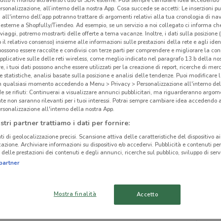
rsonalizzazione, all’interno della nostra App. Cosa succede se accetti: Le inserzioni pu
i all'interno dell’app potranno trattare di argomenti relativi alla tua cronologia di na
esterne a Shopfully/Tiendeo. Ad esempio, se un servizio a noi collegato ci informa ch
i viaggi, potremo mostrarti delle offerte a tema vacanze. Inoltre, i dati sulla posizione 
o il relativo consenso) insieme alle informazioni sulle prestazioni della rete e agli ident
 possono essere raccolte e condivisi con terze parti per comprendere e migliorare la conn
ato volantini nella tua zona. Riprova più tardi.
pplicative sulle delle reti wireless, come meglio indicato nel paragrafo 13.b della no
re, i tuoi dati possono anche essere utilizzati per la creazione di report, ricerche di mer
 e statistiche, analisi basate sulla posizione e analisi delle tendenze. Puoi modificare l
in qualsiasi momento accedendo a Menu > Privacy > Personalizzazione all'interno del
 se rifiuti: Continuerai a visualizzare annunci pubblicitari, ma riguarderanno argome
te non saranno rilevanti per i tuoi interessi. Potrai sempre cambiare idea accedendo
rsonalizzazione all'interno della nostra App.
Far
cinanze
stri partner trattiamo i dati per fornire:
ti di geolocalizzazione precisi. Scansione attiva delle caratteristiche del dispositivo ai 
icazione. Archiviare informazioni su dispositivo e/o accedervi. Pubblicità e contenuti per
MONTEROTONDO
CIAMPINO
delle prestazioni dei contenuti e degli annunci, ricerche sul pubblico, sviluppo di servi
partner
TIVOLI
OSTIA
Mostra finalità
Accetto
ARICCIA
BRACCIANO