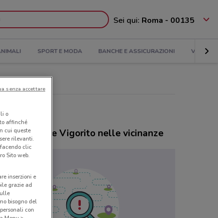
Sei qui:
Roma - 00135
NIMALI
SPORT E MODA
BANCHE E ASSICURAZIONI
VIAGGI
ua senza accettare
li o
nto affinché
in cui queste
ozi Farmacie Vigorito nelle vicinanze
ere rilevanti.
 facendo clic
ro Sito web.
are inserzioni e
bile grazie ad
sulle
amo bisogno del
 personali con
o a Menu >