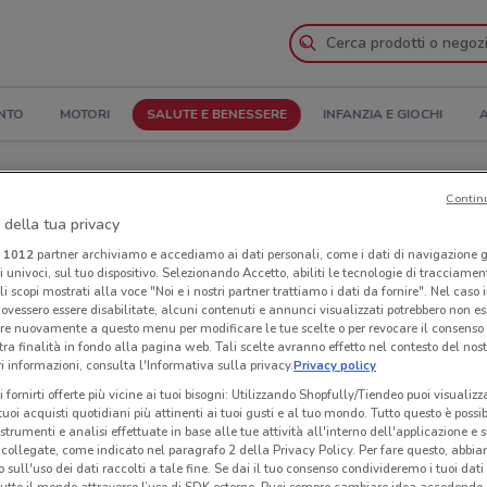
NTO
MOTORI
SALUTE E BENESSERE
INFANZIA E GIOCHI
A
oglia il Catalogo
Contin
 della tua privacy
nanze
Negozi Farmacie Vigorito nelle vicinanze
i
1012
partner archiviamo e accediamo ai dati personali, come i dati di navigazione g
ri univoci, sul tuo dispositivo. Selezionando Accetto, abiliti le tecnologie di tracciame
li scopi mostrati alla voce "Noi e i nostri partner trattiamo i dati da fornire". Nel caso 
igorito
Neg
ovessero essere disabilitate, alcuni contenuti e annunci visualizzati potrebbero non ess
re nuovamente a questo menu per modificare le tue scelte o per revocare il consenso
tra finalità in fondo alla pagina web. Tali scelte avranno effetto nel contesto del nost
 informazioni, consulta l'Informativa sulla privacy.
Privacy policy
i fornirti offerte più vicine ai tuoi bisogni: Utilizzando Shopfully/Tiendeo puoi visualizz
i tuoi acquisti quotidiani più attinenti ai tuoi gusti e al tuo mondo. Tutto questo è possi
 strumenti e analisi effettuate in base alle tue attività all'interno dell'applicazione e 
collegate, come indicato nel paragrafo 2 della Privacy Policy. Per fare questo, abbi
 sull'uso dei dati raccolti a tale fine. Se dai il tuo consenso condivideremo i tuoi dati
tutto il mondo attraverso l’uso di SDK esterne. Puoi sempre cambiare idea accedend