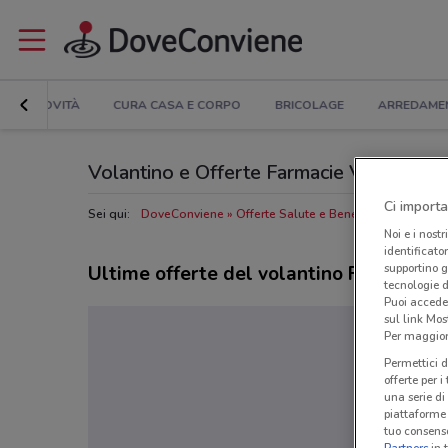
NOVITÀ
CURA CASA E CORPO
BRICOLAGE
ARREDAME
Volantino e Offerte Farmacie Vigorito: sf
Ci importa
Sei qui:
DoveConviene
Offerte Salute e Benessere nelle vici
Noi e i nostr
identificato
supportino g
Ultime offerte del volantino Farmacie V
tecnologie d
Puoi accede
sul link Mos
Per maggiori
Permettici d
offerte per 
una serie di
piattaforme 
tuo consenso
Partners
in 