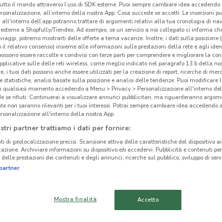
tutto il mondo attraverso l’uso di SDK esterne. Puoi sempre cambiare idea accedend
rsonalizzazione, all’interno della nostra App. Cosa succede se accetti: Le inserzioni pu
i all'interno dell’app potranno trattare di argomenti relativi alla tua cronologia di na
esterne a Shopfully/Tiendeo. Ad esempio, se un servizio a noi collegato ci informa ch
i viaggi, potremo mostrarti delle offerte a tema vacanze. Inoltre, i dati sulla posizione 
o il relativo consenso) insieme alle informazioni sulle prestazioni della rete e agli ident
 possono essere raccolte e condivisi con terze parti per comprendere e migliorare la conn
pplicative sulle delle reti wireless, come meglio indicato nel paragrafo 13.b della no
re, i tuoi dati possono anche essere utilizzati per la creazione di report, ricerche di mer
 e statistiche, analisi basate sulla posizione e analisi delle tendenze. Puoi modificare l
in qualsiasi momento accedendo a Menu > Privacy > Personalizzazione all'interno del
 se rifiuti: Continuerai a visualizzare annunci pubblicitari, ma riguarderanno argome
te non saranno rilevanti per i tuoi interessi. Potrai sempre cambiare idea accedendo
rsonalizzazione all'interno della nostra App.
stri partner trattiamo i dati per fornire:
2.1 km
ti di geolocalizzazione precisi. Scansione attiva delle caratteristiche del dispositivo ai 
icazione. Archiviare informazioni su dispositivo e/o accedervi. Pubblicità e contenuti per
delle prestazioni dei contenuti e degli annunci, ricerche sul pubblico, sviluppo di servi
cinanze
partner
Eol
MONTEROTONDO
CIAMPINO
Mostra finalità
Accetto
-
TIVOLI
OSTIA