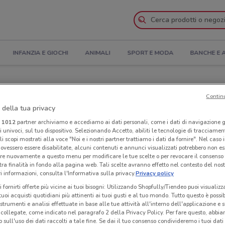
INFANZIA E GIOCHI
ANIMALI
SPORT E MODA
BANCHE E 
logo
Contin
 della tua privacy
i Eolo nelle vicinanze
i
1012
partner archiviamo e accediamo ai dati personali, come i dati di navigazione g
ri univoci, sul tuo dispositivo. Selezionando Accetto, abiliti le tecnologie di tracciame
Neg
li scopi mostrati alla voce "Noi e i nostri partner trattiamo i dati da fornire". Nel caso 
ovessero essere disabilitate, alcuni contenuti e annunci visualizzati potrebbero non ess
re nuovamente a questo menu per modificare le tue scelte o per revocare il consenso
tra finalità in fondo alla pagina web. Tali scelte avranno effetto nel contesto del nost
 informazioni, consulta l'Informativa sulla privacy.
Privacy policy
i fornirti offerte più vicine ai tuoi bisogni: Utilizzando Shopfully/Tiendeo puoi visualizz
i tuoi acquisti quotidiani più attinenti ai tuoi gusti e al tuo mondo. Tutto questo è possi
 strumenti e analisi effettuate in base alle tue attività all'interno dell'applicazione e 
collegate, come indicato nel paragrafo 2 della Privacy Policy. Per fare questo, abbi
 sull'uso dei dati raccolti a tale fine. Se dai il tuo consenso condivideremo i tuoi dati