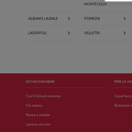
MONTECELIO
ALBANO LAZIALE
POMEZIA
LADISPOLI
VELLETRI
DOVECONVIENE
PER LE A
Cos'è DoveConviene
Cosa facc
Chi siamo
Richieste 
News e media
Lavora con noi