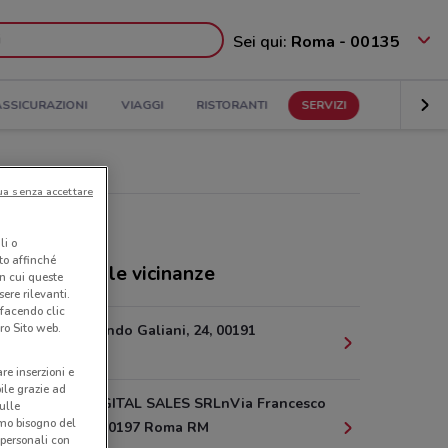
Sei qui:
Roma - 00135
ASSICURAZIONI
VIAGGI
RISTORANTI
SERVIZI
ua senza accettare
li o
nto affinché
ozi Eolo nelle vicinanze
in cui queste
ere rilevanti.
 facendo clic
ro Sito web.
Via Ferdinando Galiani, 24, 00191
2.1 km
are inserzioni e
bile grazie ad
NETHEX DIGITAL SALES SRLnVia Francesco
sulle
amo bisogno del
Denza, 20, 00197 Roma RM
 personali con