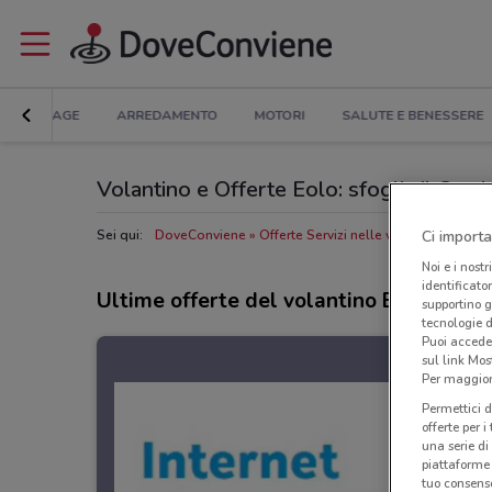
BRICOLAGE
ARREDAMENTO
MOTORI
SALUTE E BENESSERE
Volantino e Offerte Eolo: sfoglia il Cata
Ci importa
Sei qui:
DoveConviene
Offerte Servizi nelle vicinanze
Negoz
Noi e i nostr
identificato
Ultime offerte del volantino Eolo
supportino g
tecnologie d
Puoi accede
sul link Mos
Per maggiori
Permettici d
offerte per 
una serie di
piattaforme 
tuo consenso