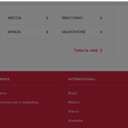
ARICCIA
BRACCIANO
APRILIA
VALMONTONE
Tutte le città
ZIENDE
INTERNATIONAL
iamo
Brazil
commerciali e marketing
Mexico
France
Australia