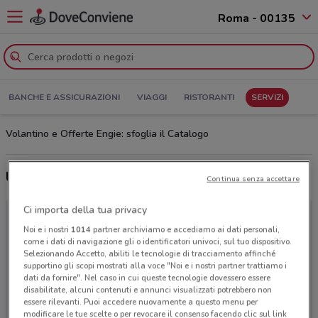
Roma - 00135
BANCHE E ASSICURAZIONI
VIAGGI
RISTORANTI
SERVIZI
Volantino e Offerte Engie: sfoglia il Catalogo
Ultime offerte del volantino Engie
Continua senza accettare
Ci importa della tua privacy
Noi e i nostri
1014
partner archiviamo e accediamo ai dati personali,
come i dati di navigazione gli o identificatori univoci, sul tuo dispositivo.
Selezionando Accetto, abiliti le tecnologie di tracciamento affinché
supportino gli scopi mostrati alla voce "Noi e i nostri partner trattiamo i
dati da fornire". Nel caso in cui queste tecnologie dovessero essere
disabilitate, alcuni contenuti e annunci visualizzati potrebbero non
essere rilevanti. Puoi accedere nuovamente a questo menu per
modificare le tue scelte o per revocare il consenso facendo clic sul link