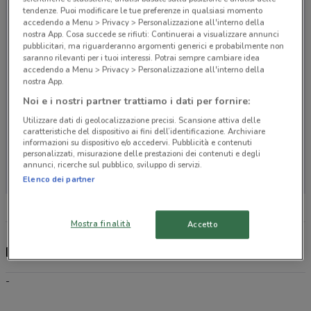
tendenze. Puoi modificare le tue preferenze in qualsiasi momento
accedendo a Menu > Privacy > Personalizzazione all'interno della
nostra App. Cosa succede se rifiuti: Continuerai a visualizzare annunci
pubblicitari, ma riguarderanno argomenti generici e probabilmente non
saranno rilevanti per i tuoi interessi. Potrai sempre cambiare idea
accedendo a Menu > Privacy > Personalizzazione all'interno della
nostra App.
Noi e i nostri partner trattiamo i dati per fornire:
Utilizzare dati di geolocalizzazione precisi. Scansione attiva delle
caratteristiche del dispositivo ai fini dell’identificazione. Archiviare
informazioni su dispositivo e/o accedervi. Pubblicità e contenuti
personalizzati, misurazione delle prestazioni dei contenuti e degli
Non ci sono negozi nelle vicinanze
annunci, ricerche sul pubblico, sviluppo di servizi.
Elenco dei partner
Mostra finalità
Accetto
Engie, offerte e negozi
-