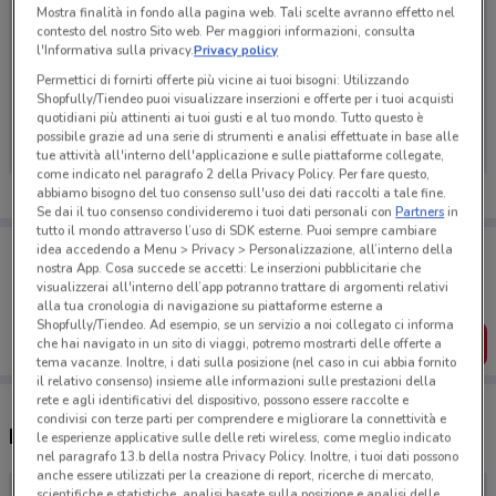
Mostra finalità in fondo alla pagina web. Tali scelte avranno effetto nel
contesto del nostro Sito web. Per maggiori informazioni, consulta
l'Informativa sulla privacy.
Privacy policy
Permettici di fornirti offerte più vicine ai tuoi bisogni: Utilizzando
Ci dispiace, al momento non abbiamo pubblicato
Shopfully/Tiendeo puoi visualizzare inserzioni e offerte per i tuoi acquisti
volantini nella tua zona. Riprova più tardi.
quotidiani più attinenti ai tuoi gusti e al tuo mondo. Tutto questo è
possibile grazie ad una serie di strumenti e analisi effettuate in base alle
tue attività all'interno dell'applicazione e sulle piattaforme collegate,
come indicato nel paragrafo 2 della Privacy Policy. Per fare questo,
abbiamo bisogno del tuo consenso sull'uso dei dati raccolti a tale fine.
Se dai il tuo consenso condivideremo i tuoi dati personali con
Partners
in
tutto il mondo attraverso l’uso di SDK esterne. Puoi sempre cambiare
Porta DoveConviene sempre con te!
idea accedendo a Menu > Privacy > Personalizzazione, all’interno della
Puoi trovare le migliori offerte dei negozi vicino a te,
nostra App. Cosa succede se accetti: Le inserzioni pubblicitarie che
salvarle e creare la tua lista del risparmio, comodamente
visualizzerai all'interno dell’app potranno trattare di argomenti relativi
dal tuo cellulare.
alla tua cronologia di navigazione su piattaforme esterne a
Shopfully/Tiendeo. Ad esempio, se un servizio a noi collegato ci informa
SCARICA L’APP
che hai navigato in un sito di viaggi, potremo mostrarti delle offerte a
tema vacanze. Inoltre, i dati sulla posizione (nel caso in cui abbia fornito
il relativo consenso) insieme alle informazioni sulle prestazioni della
rete e agli identificativi del dispositivo, possono essere raccolte e
condivisi con terze parti per comprendere e migliorare la connettività e
Negozi Engie nelle vicinanze
le esperienze applicative sulle delle reti wireless, come meglio indicato
nel paragrafo 13.b della nostra Privacy Policy. Inoltre, i tuoi dati possono
anche essere utilizzati per la creazione di report, ricerche di mercato,
scientifiche e statistiche, analisi basate sulla posizione e analisi delle