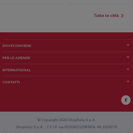
Tutte le città
DOVECONVIENE
Cos'è DoveConviene
PER LE AZIENDE
Chi siamo
Cosa facciamo
INTERNATIONAL
News e media
Richieste commerciali e marketing
Brazil
CONTATTI
Lavora con noi
Mexico
Segnalazione punto vendita
France
Segnalazione Volantino
Australia
Hai un malfunzionamento sul web o sull'app?
New Zealand
© Copyright 2026 Shopfully S.p.A.
Shopfully S.p.A. - C.F / P. Iva 03156531208 REA: MI-2029270