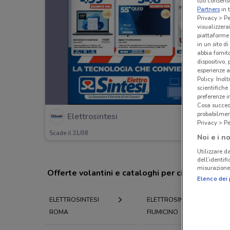
tuo consenso
Partners
in 
Privacy > Pe
visualizzera
piattaforme 
in un sito d
abbia fornit
dispositivo,
esperienze a
Policy. Inolt
scientifiche
preferenze 
Cosa succede
probabilmen
Elettrosintesi
Privacy > Pe
Scade il 31/08
Noi e i no
Utilizzare da
dell’identif
misurazione 
Offerte volantini e cataloghi per città nelle vi
Elenco dei 
ELETTROSINTESI
ELETTROSINTESI
ROMA
FIUMICINO