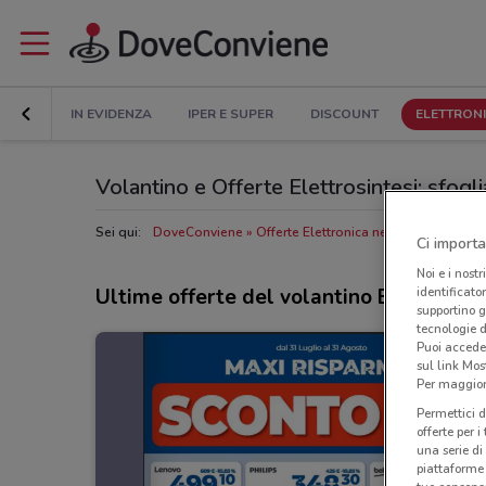
IN EVIDENZA
IPER E SUPER
DISCOUNT
ELETTRON
Volantino e Offerte Elettrosintesi: sfogli
Sei qui:
DoveConviene
Offerte Elettronica nelle vicinanze
N
Ci importa
Noi e i nostr
Ultime offerte del volantino Elettrosint
identificato
supportino g
tecnologie d
Puoi accede
sul link Mos
Per maggiori
Permettici d
offerte per 
una serie di
piattaforme 