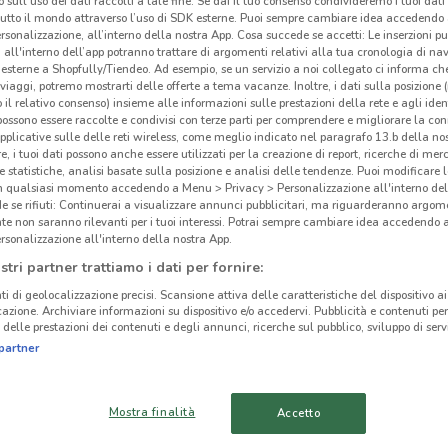
 sull'uso dei dati raccolti a tale fine. Se dai il tuo consenso condivideremo i tuoi dati
tutto il mondo attraverso l’uso di SDK esterne. Puoi sempre cambiare idea accedend
Ele
rsonalizzazione, all’interno della nostra App. Cosa succede se accetti: Le inserzioni pu
i all'interno dell’app potranno trattare di argomenti relativi alla tua cronologia di na
esterne a Shopfully/Tiendeo. Ad esempio, se un servizio a noi collegato ci informa ch
i viaggi, potremo mostrarti delle offerte a tema vacanze. Inoltre, i dati sulla posizione 
o il relativo consenso) insieme alle informazioni sulle prestazioni della rete e agli ident
 possono essere raccolte e condivisi con terze parti per comprendere e migliorare la conn
pplicative sulle delle reti wireless, come meglio indicato nel paragrafo 13.b della no
re, i tuoi dati possono anche essere utilizzati per la creazione di report, ricerche di mer
 e statistiche, analisi basate sulla posizione e analisi delle tendenze. Puoi modificare l
in qualsiasi momento accedendo a Menu > Privacy > Personalizzazione all'interno del
 se rifiuti: Continuerai a visualizzare annunci pubblicitari, ma riguarderanno argome
te non saranno rilevanti per i tuoi interessi. Potrai sempre cambiare idea accedendo
rsonalizzazione all'interno della nostra App.
9.3 km
stri partner trattiamo i dati per fornire:
ti di geolocalizzazione precisi. Scansione attiva delle caratteristiche del dispositivo ai 
icazione. Archiviare informazioni su dispositivo e/o accedervi. Pubblicità e contenuti per
delle prestazioni dei contenuti e degli annunci, ricerche sul pubblico, sviluppo di servi
cinanze
partner
ELETTROSINTESI
ELETTROSINTESI
Mostra finalità
Accetto
MONTEROTONDO
CIAMPINO