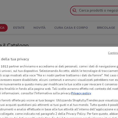
ICA
ESTATE
NOVITÀ
CURA CASA E CORPO
BRICOLAGE
a il Catalogo
Contin
egozi Elettrosintesi nelle vicinanze
 della tua privacy
i
1012
partner archiviamo e accediamo ai dati personali, come i dati di navigazione g
esi
Neg
ri univoci, sul tuo dispositivo. Selezionando Accetto, abiliti le tecnologie di tracciame
li scopi mostrati alla voce "Noi e i nostri partner trattiamo i dati da fornire". Nel caso 
ovessero essere disabilitate, alcuni contenuti e annunci visualizzati potrebbero non ess
re nuovamente a questo menu per modificare le tue scelte o per revocare il consenso
tra finalità in fondo alla pagina web. Tali scelte avranno effetto nel contesto del nost
 informazioni, consulta l'Informativa sulla privacy.
Privacy policy
i fornirti offerte più vicine ai tuoi bisogni: Utilizzando Shopfully/Tiendeo puoi visualizz
i tuoi acquisti quotidiani più attinenti ai tuoi gusti e al tuo mondo. Tutto questo è possi
 strumenti e analisi effettuate in base alle tue attività all'interno dell'applicazione e 
collegate, come indicato nel paragrafo 2 della Privacy Policy. Per fare questo, abbi