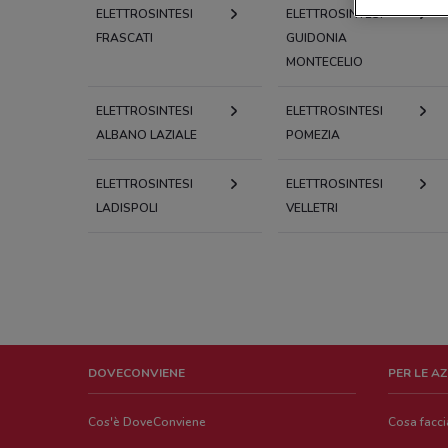
ELETTROSINTESI
ELETTROSINTESI
FRASCATI
GUIDONIA
MONTECELIO
ELETTROSINTESI
ELETTROSINTESI
ALBANO LAZIALE
POMEZIA
ELETTROSINTESI
ELETTROSINTESI
LADISPOLI
VELLETRI
DOVECONVIENE
PER LE A
Cos'è DoveConviene
Cosa facc