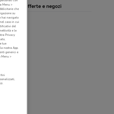
 personali con
o a Menu >
ttrosintesi, offerte e negozi
bblicitarie che
vigazione su
e hai navigato
(nel caso in cui
ificativi del
ettività e le
stra Privacy
cato,
e tue
la nostra App.
nti generici e
 a Menu >
fini
sonalizzati,
zi.