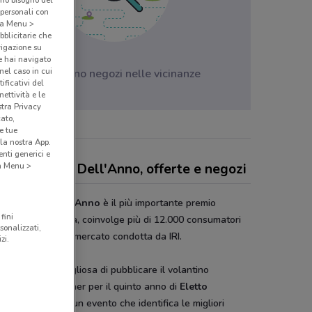
amo bisogno del
 personali con
o a Menu >
bblicitarie che
vigazione su
e hai navigato
(nel caso in cui
Non ci sono negozi nelle vicinanze
ificativi del
ettività e le
stra Privacy
cato,
e tue
la nostra App.
nti generici e
tto Prodotto Dell'Anno, offerte e negozi
 a Menu >
to Prodotto Dell'Anno
è il più importante premio
fini
nnovazione in Italia, coinvolge più di 12.000 consumatori
sonalizzati,
te una ricerca di mercato condotta da IRI.
zi.
onviene è orgogliosa di pubblicare il volantino
sere media partner per il quinto anno di
Eletto
otto dell’Anno
, un evento che identifica le migliori