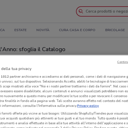
ICA
ESTATE
NOVITÀ
CURA CASA E CORPO
BRICOLAGE
'Anno: sfoglia il Catalogo
Negozi Eletto Prodotto Dell'Anno nelle vicinanze
Contin
 della tua privacy
Neg
i
1012
partner archiviamo e accediamo ai dati personali, come i dati di navigazione g
dotto Dell'Anno
vic
ri univoci, sul tuo dispositivo. Selezionando Accetto, abiliti le tecnologie di tracciame
li scopi mostrati alla voce "Noi e i nostri partner trattiamo i dati da fornire". Nel caso 
ovessero essere disabilitate, alcuni contenuti e annunci visualizzati potrebbero non ess
re nuovamente a questo menu per modificare le tue scelte o per revocare il consenso
tra finalità in fondo alla pagina web. Tali scelte avranno effetto nel contesto del nost
 informazioni, consulta l'Informativa sulla privacy.
Privacy policy
i fornirti offerte più vicine ai tuoi bisogni: Utilizzando Shopfully/Tiendeo puoi visualizz
i tuoi acquisti quotidiani più attinenti ai tuoi gusti e al tuo mondo. Tutto questo è possi
 strumenti e analisi effettuate in base alle tue attività all'interno dell'applicazione e 