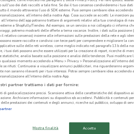
collegate, come indicato nel paragrafo 2 della Privacy Policy. Per fare questo, abbi
 sull'uso dei dati raccolti a tale fine. Se dai il tuo consenso condivideremo i tuoi dati
tutto il mondo attraverso l’uso di SDK esterne. Puoi sempre cambiare idea accedend
rsonalizzazione, all’interno della nostra App. Cosa succede se accetti: Le inserzioni pu
i all'interno dell’app potranno trattare di argomenti relativi alla tua cronologia di na
esterne a Shopfully/Tiendeo. Ad esempio, se un servizio a noi collegato ci informa ch
ato volantini nella tua zona. Riprova più tardi.
i viaggi, potremo mostrarti delle offerte a tema vacanze. Inoltre, i dati sulla posizione 
o il relativo consenso) insieme alle informazioni sulle prestazioni della rete e agli ident
 possono essere raccolte e condivisi con terze parti per comprendere e migliorare la conn
pplicative sulle delle reti wireless, come meglio indicato nel paragrafo 13.b della no
re, i tuoi dati possono anche essere utilizzati per la creazione di report, ricerche di mer
 e statistiche, analisi basate sulla posizione e analisi delle tendenze. Puoi modificare l
in qualsiasi momento accedendo a Menu > Privacy > Personalizzazione all'interno del
 se rifiuti: Continuerai a visualizzare annunci pubblicitari, ma riguarderanno argome
Ele
te non saranno rilevanti per i tuoi interessi. Potrai sempre cambiare idea accedendo
cinanze
rsonalizzazione all'interno della nostra App.
stri partner trattiamo i dati per fornire:
Elet
ELETTO PRODOTTO
ELETTO PRODOTTO
ti di geolocalizzazione precisi. Scansione attiva delle caratteristiche del dispositivo ai 
all'I
DELL'ANNO
DELL'ANNO
icazione. Archiviare informazioni su dispositivo e/o accedervi. Pubblicità e contenuti per
trami
delle prestazioni dei contenuti e degli annunci, ricerche sul pubblico, sviluppo di servi
MONTEROTONDO
CIAMPINO
partner
Dovec
ELETTO PRODOTTO
ELETTO PRODOTTO
ed es
DELL'ANNO TIVOLI
DELL'ANNO OSTIA
Mostra finalità
Accetto
Prod