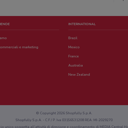
ZIENDE
INTERNATIONAL
iamo
Brazil
commerciali e marketing
Mexico
France
Australia
New Zealand
© Copyright 2026 Shopfully S.p.A.
Shopfully S.p.A. - C.F / P. Iva 03156531208 REA: MI-2029270
cio unico soggetta all’attività di direzione e coordinamento di MEDIA Central