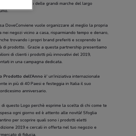
azioni di prodotto delle grandi marche del largo
umo.
usa DoveConviene vuole organizzare al meglio la propria
 nei negozi vicino a casa, risparmiando tempo e denaro,
che trovando i propri brand preferiti e scoprendo le
à di prodotto. Grazie a questa partnership presentiamo
ilioni di clienti i prodotti più innovativi del 2019,
ontati in una campagna dedicata.
to Prodotto dell’Anno
è' un'iniziativa internazionale
nte in più di 40 Paesi e festeggia in Italia il suo
ordicesimo anniversario.
i di questo Logo perchè esprime la scelta di chi come te
 spesa ogni giorno ed è attento alle novità! Sfoglia
lantino per scoprire quali sono i prodotti eletti
edizione 2019 e cercali in offerta nel tuo negozio e
mercato di fiducia.