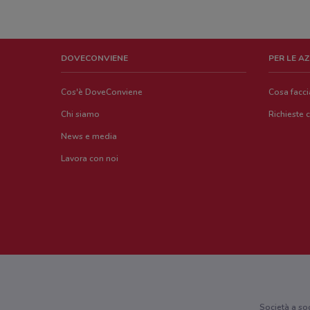
DOVECONVIENE
PER LE A
Cos'è DoveConviene
Cosa facc
Chi siamo
Richieste 
News e media
Lavora con noi
Società a so