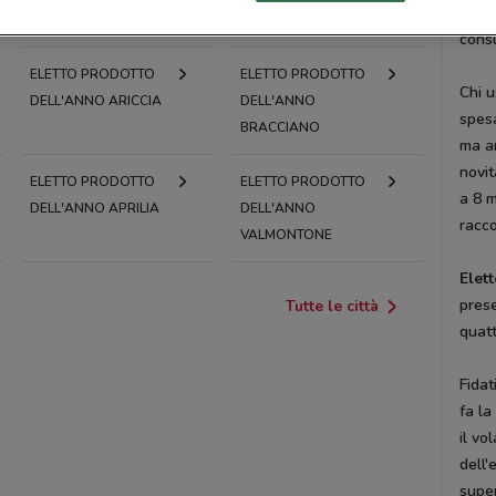
innov
cons
ELETTO PRODOTTO
ELETTO PRODOTTO
Chi 
DELL'ANNO ARICCIA
DELL'ANNO
spesa
BRACCIANO
ma an
novit
ELETTO PRODOTTO
ELETTO PRODOTTO
a 8 m
DELL'ANNO APRILIA
DELL'ANNO
racc
VALMONTONE
Elet
prese
Tutte le città
quatt
Fidat
fa la
il vo
dell'
super