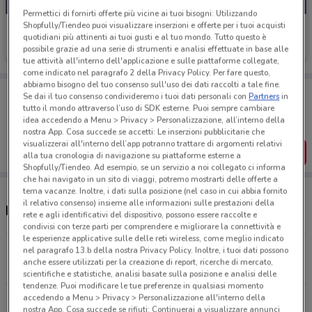
Permettici di fornirti offerte più vicine ai tuoi bisogni: Utilizzando
Shopfully/Tiendeo puoi visualizzare inserzioni e offerte per i tuoi acquisti
E.ON Energia
quotidiani più attinenti ai tuoi gusti e al tuo mondo. Tutto questo è
possibile grazie ad una serie di strumenti e analisi effettuate in base alle
Scade il 27/08
29.5 km
tue attività all'interno dell'applicazione e sulle piattaforme collegate,
come indicato nel paragrafo 2 della Privacy Policy. Per fare questo,
abbiamo bisogno del tuo consenso sull'uso dei dati raccolti a tale fine.
Porta DoveConviene sempre con te!
Se dai il tuo consenso condivideremo i tuoi dati personali con
Partners
in
Puoi trovare le migliori offerte dei negozi vicino a te,
tutto il mondo attraverso l’uso di SDK esterne. Puoi sempre cambiare
salvarle e creare la tua lista del risparmio, comodamente
idea accedendo a Menu > Privacy > Personalizzazione, all’interno della
dal tuo cellulare.
nostra App. Cosa succede se accetti: Le inserzioni pubblicitarie che
visualizzerai all'interno dell’app potranno trattare di argomenti relativi
SCARICA L’APP
alla tua cronologia di navigazione su piattaforme esterne a
Shopfully/Tiendeo. Ad esempio, se un servizio a noi collegato ci informa
che hai navigato in un sito di viaggi, potremo mostrarti delle offerte a
tema vacanze. Inoltre, i dati sulla posizione (nel caso in cui abbia fornito
il relativo consenso) insieme alle informazioni sulle prestazioni della
Negozi E.ON Energia nelle vicinanze
rete e agli identificativi del dispositivo, possono essere raccolte e
condivisi con terze parti per comprendere e migliorare la connettività e
le esperienze applicative sulle delle reti wireless, come meglio indicato
Via Varrone, 2/B Pomezia
nel paragrafo 13.b della nostra Privacy Policy. Inoltre, i tuoi dati possono
anche essere utilizzati per la creazione di report, ricerche di mercato,
29.4 km
CHIUSO
scientifiche e statistiche, analisi basate sulla posizione e analisi delle
tendenze. Puoi modificare le tue preferenze in qualsiasi momento
accedendo a Menu > Privacy > Personalizzazione all'interno della
Tutti i negozi E.ON Energia
nostra App. Cosa succede se rifiuti: Continuerai a visualizzare annunci