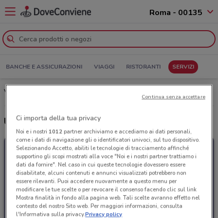
Roma - 00135
BANCHE E ASSICURAZIONI
VIAGGI
RISTORANTI
SERVIZI
Volantino e Offerte E.ON Energia: sfoglia il Catalogo
Continua senza accettare
Ci importa della tua privacy
Ultime offerte del volantino E.ON Energia
Noi e i nostri
1012
partner archiviamo e accediamo ai dati personali,
come i dati di navigazione gli o identificatori univoci, sul tuo dispositivo.
Selezionando Accetto, abiliti le tecnologie di tracciamento affinché
supportino gli scopi mostrati alla voce "Noi e i nostri partner trattiamo i
dati da fornire". Nel caso in cui queste tecnologie dovessero essere
disabilitate, alcuni contenuti e annunci visualizzati potrebbero non
essere rilevanti. Puoi accedere nuovamente a questo menu per
modificare le tue scelte o per revocare il consenso facendo clic sul link
Mostra finalità in fondo alla pagina web. Tali scelte avranno effetto nel
contesto del nostro Sito web. Per maggiori informazioni, consulta
l'Informativa sulla privacy.
Privacy policy