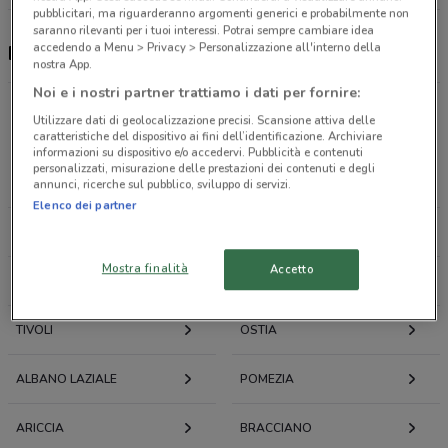
pubblicitari, ma riguarderanno argomenti generici e probabilmente non
saranno rilevanti per i tuoi interessi. Potrai sempre cambiare idea
accedendo a Menu > Privacy > Personalizzazione all'interno della
E.ON Energia, offerte e negozi
nostra App.
Noi e i nostri partner trattiamo i dati per fornire:
Utilizzare dati di geolocalizzazione precisi. Scansione attiva delle
Offerte volantini e cataloghi per città nelle vicinanze
caratteristiche del dispositivo ai fini dell’identificazione. Archiviare
informazioni su dispositivo e/o accedervi. Pubblicità e contenuti
personalizzati, misurazione delle prestazioni dei contenuti e degli
ROMA
FIUMICINO
annunci, ricerche sul pubblico, sviluppo di servizi.
Elenco dei partner
MONTEROTONDO
CIAMPINO
Mostra finalità
Accetto
FRASCATI
GUIDONIA MONTECELIO
TIVOLI
OSTIA
ALBANO LAZIALE
POMEZIA
ARICCIA
BRACCIANO