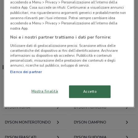
Via Cola di Rienzo, 173 Roma
accedendo a Menu > Privacy > Personalizzazione all'interno della
nostra App. Cosa succede se rifiuti: Continuerai a visualizzare annunci
2.9 km
APERTO
pubblicitari, ma riguarderanno argomenti generici e probabilmente non
saranno rilevanti per i tuoi interessi. Potrai sempre cambiare idea
accedendo a Menu > Privacy > Personalizzazione all'interno della
Via Alberto Lionello, 201 Roma
nostra App.
8.3 km
APERTO
Noi e i nostri partner trattiamo i dati per fornire:
Utilizzare dati di geolocalizzazione precisi. Scansione attiva delle
Tutti i negozi Dyson
caratteristiche del dispositivo ai fini dell’identificazione. Archiviare
informazioni su dispositivo e/o accedervi. Pubblicità e contenuti
personalizzati, misurazione delle prestazioni dei contenuti e degli
annunci, ricerche sul pubblico, sviluppo di servizi.
Dyson, offerte e negozi
Elenco dei partner
Offerte volantini e cataloghi per città nelle vicinanze
Mostra finalità
Accetto
DYSON ROMA
DYSON FIUMICINO
DYSON MONTEROTONDO
DYSON CIAMPINO
DYSON FRASCATI
DYSON GUIDONIA