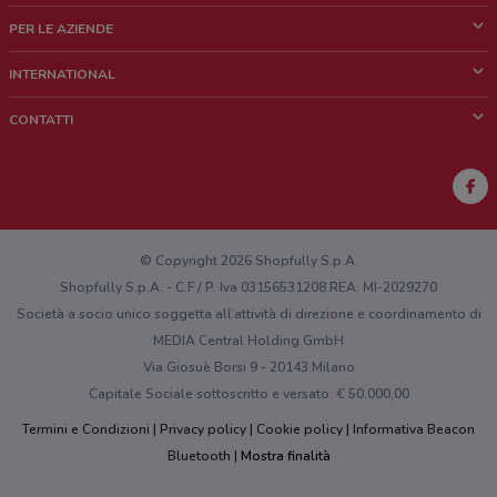
Cos'è DoveConviene
PER LE AZIENDE
Chi siamo
Cosa facciamo
INTERNATIONAL
News e media
Richieste commerciali e marketing
Brazil
CONTATTI
Lavora con noi
Mexico
Segnalazione punto vendita
France
Segnalazione Volantino
Australia
Hai un malfunzionamento sul web o sull'app?
New Zealand
© Copyright 2026 Shopfully S.p.A.
Shopfully S.p.A. - C.F / P. Iva 03156531208 REA: MI-2029270
Società a socio unico soggetta all’attività di direzione e coordinamento di
MEDIA Central Holding GmbH
Via Giosuè Borsi 9 - 20143 Milano
Capitale Sociale sottoscritto e versato: € 50.000,00
Termini e Condizioni
Privacy policy
Cookie policy
Informativa Beacon
Bluetooth
Mostra finalità