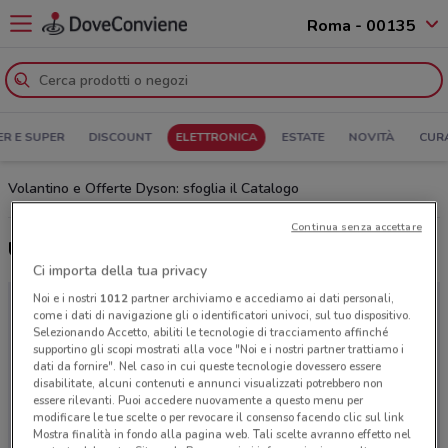
Roma - 00135
ER E SUPER
DISCOUNT
ELETTRONICA
ESTATE
NOVITÀ
CUR
Volantino e Offerte Dyson: sfoglia il Catalogo
Continua senza accettare
Ultime offerte del volantino Dyson
Ci importa della tua privacy
Noi e i nostri
1012
partner archiviamo e accediamo ai dati personali,
come i dati di navigazione gli o identificatori univoci, sul tuo dispositivo.
Selezionando Accetto, abiliti le tecnologie di tracciamento affinché
supportino gli scopi mostrati alla voce "Noi e i nostri partner trattiamo i
dati da fornire". Nel caso in cui queste tecnologie dovessero essere
disabilitate, alcuni contenuti e annunci visualizzati potrebbero non
essere rilevanti. Puoi accedere nuovamente a questo menu per
modificare le tue scelte o per revocare il consenso facendo clic sul link
Mostra finalità in fondo alla pagina web. Tali scelte avranno effetto nel