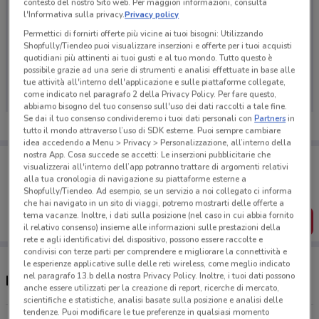
contesto del nostro Sito web. Per maggiori informazioni, consulta
l'Informativa sulla privacy.
Privacy policy
Permettici di fornirti offerte più vicine ai tuoi bisogni: Utilizzando
Shopfully/Tiendeo puoi visualizzare inserzioni e offerte per i tuoi acquisti
Ci dispiace, al momento non abbiamo pubblicato
quotidiani più attinenti ai tuoi gusti e al tuo mondo. Tutto questo è
possibile grazie ad una serie di strumenti e analisi effettuate in base alle
volantini nella tua zona. Riprova più tardi.
tue attività all'interno dell'applicazione e sulle piattaforme collegate,
come indicato nel paragrafo 2 della Privacy Policy. Per fare questo,
abbiamo bisogno del tuo consenso sull'uso dei dati raccolti a tale fine.
Se dai il tuo consenso condivideremo i tuoi dati personali con
Partners
in
tutto il mondo attraverso l’uso di SDK esterne. Puoi sempre cambiare
idea accedendo a Menu > Privacy > Personalizzazione, all’interno della
nostra App. Cosa succede se accetti: Le inserzioni pubblicitarie che
Porta DoveConviene sempre con te!
visualizzerai all'interno dell’app potranno trattare di argomenti relativi
Puoi trovare le migliori offerte dei negozi vicino a te,
alla tua cronologia di navigazione su piattaforme esterne a
salvarle e creare la tua lista del risparmio, comodamente
Shopfully/Tiendeo. Ad esempio, se un servizio a noi collegato ci informa
dal tuo cellulare.
che hai navigato in un sito di viaggi, potremo mostrarti delle offerte a
tema vacanze. Inoltre, i dati sulla posizione (nel caso in cui abbia fornito
SCARICA L’APP
il relativo consenso) insieme alle informazioni sulle prestazioni della
rete e agli identificativi del dispositivo, possono essere raccolte e
condivisi con terze parti per comprendere e migliorare la connettività e
le esperienze applicative sulle delle reti wireless, come meglio indicato
nel paragrafo 13.b della nostra Privacy Policy. Inoltre, i tuoi dati possono
Negozi Dyson nelle vicinanze
anche essere utilizzati per la creazione di report, ricerche di mercato,
scientifiche e statistiche, analisi basate sulla posizione e analisi delle
tendenze. Puoi modificare le tue preferenze in qualsiasi momento