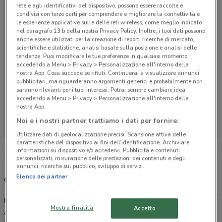
rete e agli identificativi del dispositivo, possono essere raccolte e
condivisi con terze parti per comprendere e migliorare la connettività e
le esperienze applicative sulle delle reti wireless, come meglio indicato
nel paragrafo 13.b della nostra Privacy Policy. Inoltre, i tuoi dati possono
anche essere utilizzati per la creazione di report, ricerche di mercato,
scientifiche e statistiche, analisi basate sulla posizione e analisi delle
tendenze. Puoi modificare le tue preferenze in qualsiasi momento
accedendo a Menu > Privacy > Personalizzazione all'interno della
nostra App. Cosa succede se rifiuti: Continuerai a visualizzare annunci
pubblicitari, ma riguarderanno argomenti generici e probabilmente non
saranno rilevanti per i tuoi interessi. Potrai sempre cambiare idea
accedendo a Menu > Privacy > Personalizzazione all'interno della
nostra App.
Non ci sono negozi nelle vicinanze
Noi e i nostri partner trattiamo i dati per fornire:
Utilizzare dati di geolocalizzazione precisi. Scansione attiva delle
caratteristiche del dispositivo ai fini dell’identificazione. Archiviare
informazioni su dispositivo e/o accedervi. Pubblicità e contenuti
personalizzati, misurazione delle prestazioni dei contenuti e degli
annunci, ricerche sul pubblico, sviluppo di servizi.
Elenco dei partner
Consorzio Infarmacia, offerte e negozi
Infarmacia FarmaNetwork
è un consorzio con oltre 200 farmacie
Mostra finalità
Accetto
associate nato nel 2009 per migliorare i servizi legati alla
salute
e