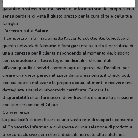
il
benessere
dei clienti. Un unione che diventa la forza per
garantire
professionalità
,
servizio
,
informazione
dei propri clienti
senza perdere di vista il giusto prezzo per la cura di te e della tua
famiglia.
L'accento sulla Salute
Il consorzio Infarmacia
mette l'accento sul
cliente
: l'obiettivo di
questo network di farmacie è farsi
garante
su tutto il nord italia di
una
sicurezza
per il cliente rispondendo al momento del bisogno
con
competenza
e
tecnologie
medicinali o strumentali
all'avanguardia. I servizi coprono ogni esigenza: dal Recaller, per
creare una
dieta
personalizzata
dai professionisti, il CheckFood,
con cui poter
analizzare
la propria
acqua
,
alimenti
e ricevere una
dettagliata analisi di laboratorio certificata, Cercare la
disponibilità
di un
farmaco
e dove trovarlo, misurare la pressione
con uno screaming di 24 ore.
Convenienza
La possibilità di beneficiare di una vasta rete di supporto consente
al
Consorzio
Infarmacia
di disporre di una selezione di prodotti a
prezzo
esclusivo
per i clienti, dedicati non solo alla salute ma