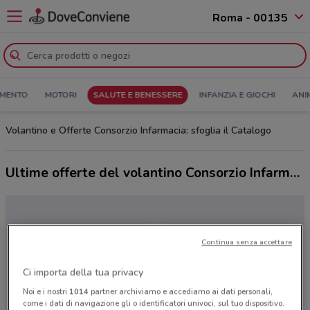
Roma - 00135
MENTO
MOTORI
SALUTE E BENESSERE
INFANZIA E GIOCHI
ANI
Volantino e Offerte Consorzio Infarmacia: sfoglia il Catalogo
Ultime offerte del volantino Consorzio Infarmacia
Continua senza accettare
Ci importa della tua privacy
Noi e i nostri
1014
partner archiviamo e accediamo ai dati personali,
come i dati di navigazione gli o identificatori univoci, sul tuo dispositivo.