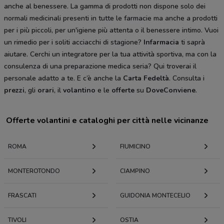
anche al benessere. La gamma di prodotti non dispone solo dei
normali medicinali presenti in tutte le farmacie ma anche a prodotti
per i più piccoli, per un'igiene più attenta o il benessere intimo. Vuoi
un rimedio per i soliti acciacchi di stagione?
Infarmacia
ti saprà
aiutare. Cerchi un integratore per la tua attività sportiva, ma con la
consulenza di una preparazione medica seria? Qui troverai il
personale adatto a te. E c’è anche la
Carta
Fedeltà
. Consulta i
prezzi
, gli
orari
, il
volantino
e le
offerte
su
DoveConviene
.
Offerte volantini e cataloghi per città nelle vicinanze
ROMA
FIUMICINO
MONTEROTONDO
CIAMPINO
FRASCATI
GUIDONIA MONTECELIO
TIVOLI
OSTIA