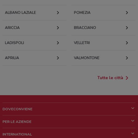
ALBANO LAZIALE
POMEZIA
ARICCIA
BRACCIANO
LADISPOLI
VELLETRI
APRILIA
VALMONTONE
Tutte le città
DOVECONVIENE
Cos'è DoveConviene
PER LE AZIENDE
Chi siamo
Cosa facciamo
INTERNATIONAL