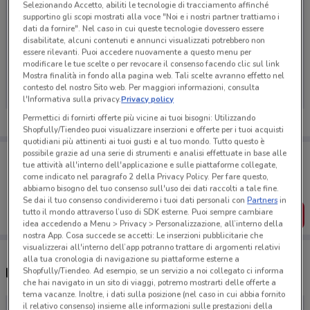
Selezionando Accetto, abiliti le tecnologie di tracciamento affinché
supportino gli scopi mostrati alla voce "Noi e i nostri partner trattiamo i
dati da fornire". Nel caso in cui queste tecnologie dovessero essere
disabilitate, alcuni contenuti e annunci visualizzati potrebbero non
essere rilevanti. Puoi accedere nuovamente a questo menu per
Ci dispiace, al momento non abbiamo pubblicato
modificare le tue scelte o per revocare il consenso facendo clic sul link
volantini nella tua zona. Riprova più tardi.
Mostra finalità in fondo alla pagina web. Tali scelte avranno effetto nel
contesto del nostro Sito web. Per maggiori informazioni, consulta
l'Informativa sulla privacy.
Privacy policy
Permettici di fornirti offerte più vicine ai tuoi bisogni: Utilizzando
Shopfully/Tiendeo puoi visualizzare inserzioni e offerte per i tuoi acquisti
quotidiani più attinenti ai tuoi gusti e al tuo mondo. Tutto questo è
possibile grazie ad una serie di strumenti e analisi effettuate in base alle
Porta DoveConviene sempre con te!
tue attività all'interno dell'applicazione e sulle piattaforme collegate,
Puoi trovare le migliori offerte dei negozi vicino a te,
come indicato nel paragrafo 2 della Privacy Policy. Per fare questo,
salvarle e creare la tua lista del risparmio, comodamente
abbiamo bisogno del tuo consenso sull'uso dei dati raccolti a tale fine.
dal tuo cellulare.
Se dai il tuo consenso condivideremo i tuoi dati personali con
Partners
in
tutto il mondo attraverso l’uso di SDK esterne. Puoi sempre cambiare
SCARICA L’APP
idea accedendo a Menu > Privacy > Personalizzazione, all’interno della
nostra App. Cosa succede se accetti: Le inserzioni pubblicitarie che
visualizzerai all'interno dell’app potranno trattare di argomenti relativi
alla tua cronologia di navigazione su piattaforme esterne a
Negozi Consorzio Infarmacia nelle vicinanze
Shopfully/Tiendeo. Ad esempio, se un servizio a noi collegato ci informa
che hai navigato in un sito di viaggi, potremo mostrarti delle offerte a
tema vacanze. Inoltre, i dati sulla posizione (nel caso in cui abbia fornito
il relativo consenso) insieme alle informazioni sulle prestazioni della