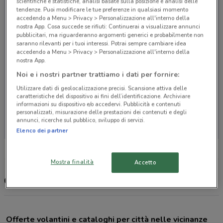
scientifiche e statistiche, analisi basate sulla posizione e analisi delle
tendenze. Puoi modificare le tue preferenze in qualsiasi momento
accedendo a Menu > Privacy > Personalizzazione all'interno della
nostra App. Cosa succede se rifiuti: Continuerai a visualizzare annunci
pubblicitari, ma riguarderanno argomenti generici e probabilmente non
saranno rilevanti per i tuoi interessi. Potrai sempre cambiare idea
accedendo a Menu > Privacy > Personalizzazione all'interno della
nostra App.
Noi e i nostri partner trattiamo i dati per fornire:
Utilizzare dati di geolocalizzazione precisi. Scansione attiva delle
caratteristiche del dispositivo ai fini dell’identificazione. Archiviare
informazioni su dispositivo e/o accedervi. Pubblicità e contenuti
Non ci sono negozi nelle vicinanze
personalizzati, misurazione delle prestazioni dei contenuti e degli
annunci, ricerche sul pubblico, sviluppo di servizi.
Elenco dei partner
Mostra finalità
Accetto
Capviaggi, offerte e negozi
Offerte volantini e cataloghi per città nelle vicinanze