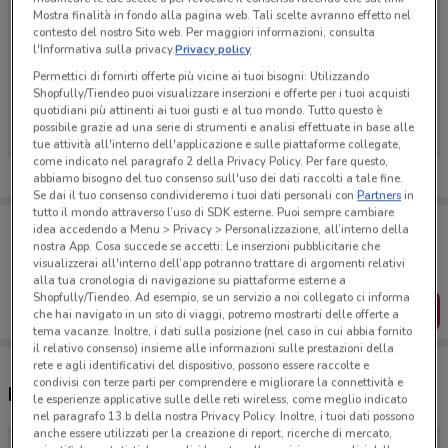
Mostra finalità in fondo alla pagina web. Tali scelte avranno effetto nel
contesto del nostro Sito web. Per maggiori informazioni, consulta
l'Informativa sulla privacy.
Privacy policy
Permettici di fornirti offerte più vicine ai tuoi bisogni: Utilizzando
Ci dispiace, al momento non abbiamo pubblicato
Shopfully/Tiendeo puoi visualizzare inserzioni e offerte per i tuoi acquisti
volantini nella tua zona. Riprova più tardi.
quotidiani più attinenti ai tuoi gusti e al tuo mondo. Tutto questo è
possibile grazie ad una serie di strumenti e analisi effettuate in base alle
tue attività all'interno dell'applicazione e sulle piattaforme collegate,
come indicato nel paragrafo 2 della Privacy Policy. Per fare questo,
abbiamo bisogno del tuo consenso sull'uso dei dati raccolti a tale fine.
Se dai il tuo consenso condivideremo i tuoi dati personali con
Partners
in
tutto il mondo attraverso l’uso di SDK esterne. Puoi sempre cambiare
Porta DoveConviene sempre con te!
idea accedendo a Menu > Privacy > Personalizzazione, all’interno della
Puoi trovare le migliori offerte dei negozi vicino a te,
nostra App. Cosa succede se accetti: Le inserzioni pubblicitarie che
salvarle e creare la tua lista del risparmio, comodamente
visualizzerai all'interno dell’app potranno trattare di argomenti relativi
dal tuo cellulare.
alla tua cronologia di navigazione su piattaforme esterne a
Shopfully/Tiendeo. Ad esempio, se un servizio a noi collegato ci informa
SCARICA L’APP
che hai navigato in un sito di viaggi, potremo mostrarti delle offerte a
tema vacanze. Inoltre, i dati sulla posizione (nel caso in cui abbia fornito
il relativo consenso) insieme alle informazioni sulle prestazioni della
rete e agli identificativi del dispositivo, possono essere raccolte e
condivisi con terze parti per comprendere e migliorare la connettività e
Negozi Capviaggi nelle vicinanze
le esperienze applicative sulle delle reti wireless, come meglio indicato
nel paragrafo 13.b della nostra Privacy Policy. Inoltre, i tuoi dati possono
anche essere utilizzati per la creazione di report, ricerche di mercato,