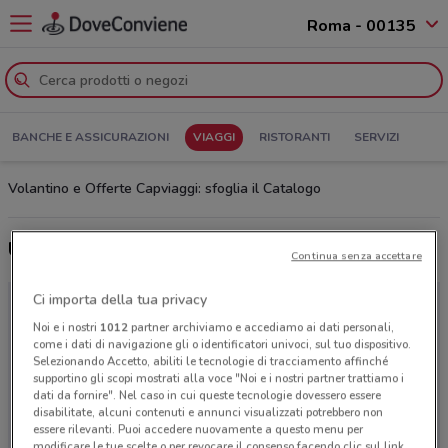
Roma - 00135
BANCHE E ASSICURAZIONI
VIAGGI
RISTORANTI
SERVIZI
Volantino e Offerte Capviaggi: sfoglia il Catalogo
Ultime offerte del volantino Capviaggi
Continua senza accettare
Ci importa della tua privacy
Noi e i nostri
1012
partner archiviamo e accediamo ai dati personali,
come i dati di navigazione gli o identificatori univoci, sul tuo dispositivo.
Selezionando Accetto, abiliti le tecnologie di tracciamento affinché
supportino gli scopi mostrati alla voce "Noi e i nostri partner trattiamo i
dati da fornire". Nel caso in cui queste tecnologie dovessero essere
disabilitate, alcuni contenuti e annunci visualizzati potrebbero non
essere rilevanti. Puoi accedere nuovamente a questo menu per
modificare le tue scelte o per revocare il consenso facendo clic sul link