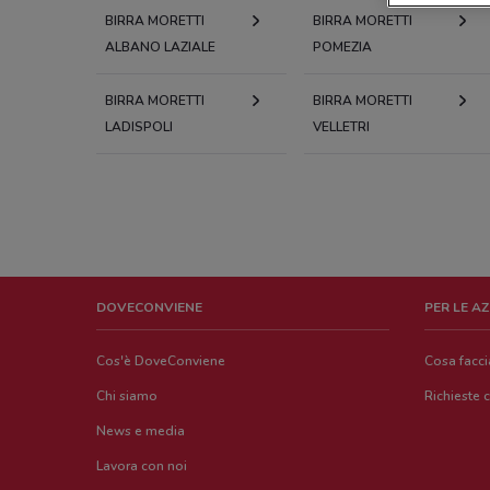
BIRRA MORETTI
BIRRA MORETTI
ALBANO LAZIALE
POMEZIA
BIRRA MORETTI
BIRRA MORETTI
LADISPOLI
VELLETRI
DOVECONVIENE
PER LE A
Cos'è DoveConviene
Cosa facc
Chi siamo
Richieste 
News e media
Lavora con noi