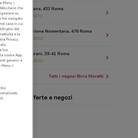
o a Menu >
bblicitarie che
Via Nomentana, 433 Roma
vigazione su
5.8 km
APERTO
e hai navigato
(nel caso in cui
ificativi del
Circonvallazione Nomentana, 476 Roma
ettività e le
6.4 km
APERTO
stra Privacy
cato,
e tue
Via Dei Laterani, 39-41 Roma
la nostra App.
nti generici e
6.8 km
APERTO
 a Menu >
Tutti i negozi Birra Moretti
fini
sonalizzati,
ra Moretti, offerte e negozi
zi.