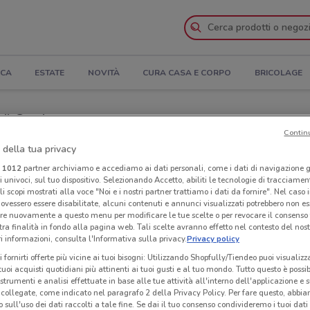
ICA
ESTATE
NOVITÀ
CURA CASA E CORPO
BRICOLAGE
a il Catalogo
Contin
Negozi Birra Moretti nelle vicinanze
 della tua privacy
i
1012
partner archiviamo e accediamo ai dati personali, come i dati di navigazione g
ri univoci, sul tuo dispositivo. Selezionando Accetto, abiliti le tecnologie di tracciame
ti
Neg
li scopi mostrati alla voce "Noi e i nostri partner trattiamo i dati da fornire". Nel caso 
ovessero essere disabilitate, alcuni contenuti e annunci visualizzati potrebbero non ess
re nuovamente a questo menu per modificare le tue scelte o per revocare il consenso
tra finalità in fondo alla pagina web. Tali scelte avranno effetto nel contesto del nost
 informazioni, consulta l'Informativa sulla privacy.
Privacy policy
i fornirti offerte più vicine ai tuoi bisogni: Utilizzando Shopfully/Tiendeo puoi visualizz
i tuoi acquisti quotidiani più attinenti ai tuoi gusti e al tuo mondo. Tutto questo è possi
 strumenti e analisi effettuate in base alle tue attività all'interno dell'applicazione e 
collegate, come indicato nel paragrafo 2 della Privacy Policy. Per fare questo, abbi
 sull'uso dei dati raccolti a tale fine. Se dai il tuo consenso condivideremo i tuoi dati