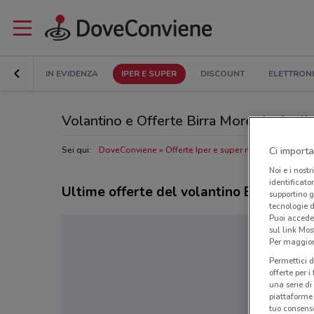
IN EVIDENZA
IPER E SUPER
DISCOUNT
ELETTRON
Volantino e Offerte Birra Moretti: sfogli
Sei qui:
DoveConviene
Offerte Iper e super nelle vicinanze
Ci importa
Noi e i nostr
identificato
Ultime offerte del volantino Birra Moret
supportino g
tecnologie d
Puoi accede
sul link Mos
Per maggiori
Permettici d
offerte per 
una serie di
piattaforme 
tuo consenso