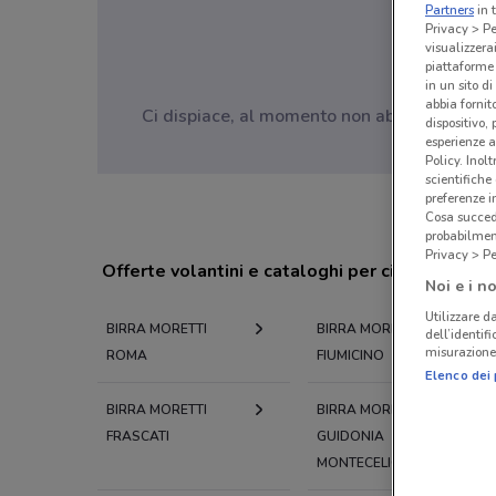
Partners
in 
Privacy > Pe
visualizzera
piattaforme 
in un sito d
abbia fornit
Ci dispiace, al momento non abbiamo pubblic
dispositivo,
esperienze a
Policy. Inolt
scientifiche
preferenze 
Cosa succede
probabilmen
Privacy > Pe
Offerte volantini e cataloghi per città nelle vi
Noi e i no
Utilizzare da
BIRRA MORETTI
BIRRA MORETTI
dell’identif
misurazione 
ROMA
FIUMICINO
Elenco dei 
BIRRA MORETTI
BIRRA MORETTI
FRASCATI
GUIDONIA
MONTECELIO