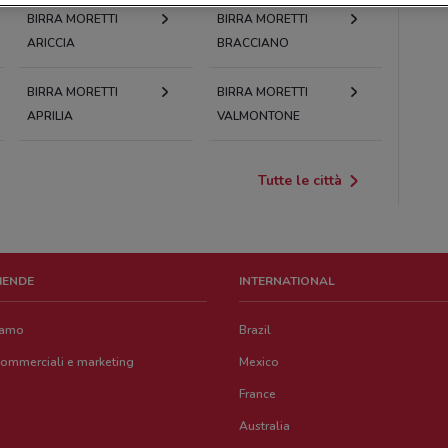
BIRRA MORETTI
BIRRA MORETTI
ARICCIA
BRACCIANO
BIRRA MORETTI
BIRRA MORETTI
APRILIA
VALMONTONE
Tutte le città
ZIENDE
INTERNATIONAL
iamo
Brazil
commerciali e marketing
Mexico
France
Australia