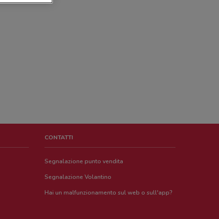
CONTATTI
Segnalazione punto vendita
Segnalazione Volantino
Hai un malfunzionamento sul web o sull'app?