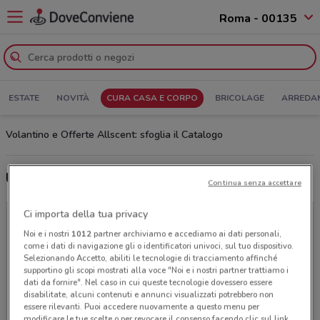
Roma - 00135
ESTATE
NOVITÀ
CURA CASA E CORPO
BRICOLAGE
ARREDA
Volantino e Offerte Allscent: sfoglia il Catalogo
Ultime offerte del volantino Allscent
Continua senza accettare
Ci importa della tua privacy
Noi e i nostri
1012
partner archiviamo e accediamo ai dati personali,
come i dati di navigazione gli o identificatori univoci, sul tuo dispositivo.
Selezionando Accetto, abiliti le tecnologie di tracciamento affinché
supportino gli scopi mostrati alla voce "Noi e i nostri partner trattiamo i
dati da fornire". Nel caso in cui queste tecnologie dovessero essere
disabilitate, alcuni contenuti e annunci visualizzati potrebbero non
essere rilevanti. Puoi accedere nuovamente a questo menu per
modificare le tue scelte o per revocare il consenso facendo clic sul link