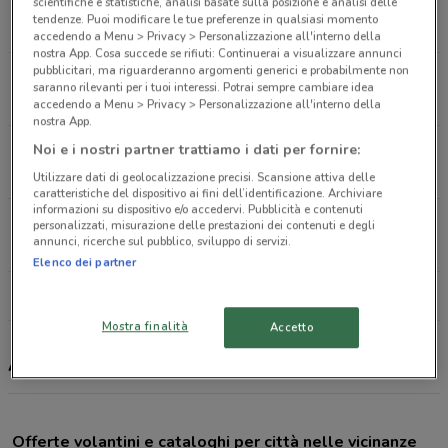
scientifiche e statistiche, analisi basate sulla posizione e analisi delle
Viale G.B. Valente,190 Roma
tendenze. Puoi modificare le tue preferenze in qualsiasi momento
10.1 km
APERTO
accedendo a Menu > Privacy > Personalizzazione all'interno della
nostra App. Cosa succede se rifiuti: Continuerai a visualizzare annunci
pubblicitari, ma riguarderanno argomenti generici e probabilmente non
Viale della Primavera, 194 Roma
saranno rilevanti per i tuoi interessi. Potrai sempre cambiare idea
10.4 km
APERTO
accedendo a Menu > Privacy > Personalizzazione all'interno della
nostra App.
Noi e i nostri partner trattiamo i dati per fornire:
Via Laurentina Roma
14.2 km
Utilizzare dati di geolocalizzazione precisi. Scansione attiva delle
caratteristiche del dispositivo ai fini dell’identificazione. Archiviare
informazioni su dispositivo e/o accedervi. Pubblicità e contenuti
Via Ponte di Piscina Cupa 121 Castel Romano
personalizzati, misurazione delle prestazioni dei contenuti e degli
annunci, ricerche sul pubblico, sviluppo di servizi.
24.1 km
APERTO
Elenco dei partner
Tutti i negozi Allscent
Mostra finalità
Accetto
Allscent, offerte e negozi
Offerte volantini e cataloghi per città nelle vicinanze