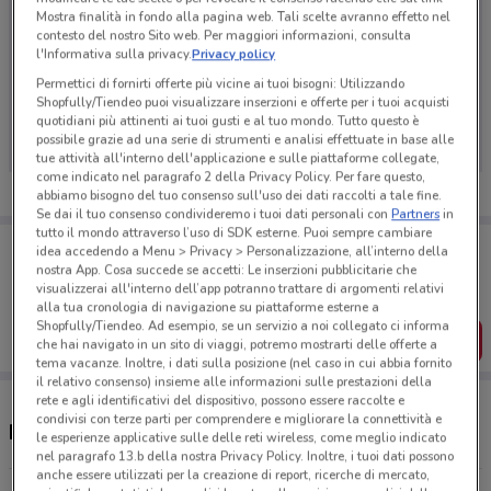
Mostra finalità in fondo alla pagina web. Tali scelte avranno effetto nel
contesto del nostro Sito web. Per maggiori informazioni, consulta
l'Informativa sulla privacy.
Privacy policy
Permettici di fornirti offerte più vicine ai tuoi bisogni: Utilizzando
Ci dispiace, al momento non abbiamo pubblicato
Shopfully/Tiendeo puoi visualizzare inserzioni e offerte per i tuoi acquisti
volantini nella tua zona. Riprova più tardi.
quotidiani più attinenti ai tuoi gusti e al tuo mondo. Tutto questo è
possibile grazie ad una serie di strumenti e analisi effettuate in base alle
tue attività all'interno dell'applicazione e sulle piattaforme collegate,
come indicato nel paragrafo 2 della Privacy Policy. Per fare questo,
abbiamo bisogno del tuo consenso sull'uso dei dati raccolti a tale fine.
Se dai il tuo consenso condivideremo i tuoi dati personali con
Partners
in
tutto il mondo attraverso l’uso di SDK esterne. Puoi sempre cambiare
Porta DoveConviene sempre con te!
idea accedendo a Menu > Privacy > Personalizzazione, all’interno della
Puoi trovare le migliori offerte dei negozi vicino a te,
nostra App. Cosa succede se accetti: Le inserzioni pubblicitarie che
salvarle e creare la tua lista del risparmio, comodamente
visualizzerai all'interno dell’app potranno trattare di argomenti relativi
dal tuo cellulare.
alla tua cronologia di navigazione su piattaforme esterne a
Shopfully/Tiendeo. Ad esempio, se un servizio a noi collegato ci informa
SCARICA L’APP
che hai navigato in un sito di viaggi, potremo mostrarti delle offerte a
tema vacanze. Inoltre, i dati sulla posizione (nel caso in cui abbia fornito
il relativo consenso) insieme alle informazioni sulle prestazioni della
rete e agli identificativi del dispositivo, possono essere raccolte e
condivisi con terze parti per comprendere e migliorare la connettività e
Negozi Allscent nelle vicinanze
le esperienze applicative sulle delle reti wireless, come meglio indicato
nel paragrafo 13.b della nostra Privacy Policy. Inoltre, i tuoi dati possono
anche essere utilizzati per la creazione di report, ricerche di mercato,