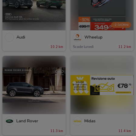
-2 GIORNI
Audi
Wheelup
10.2 km
Scade lunedì
11.2 km
Land Rover
Midas
11.3 km
11.4 km