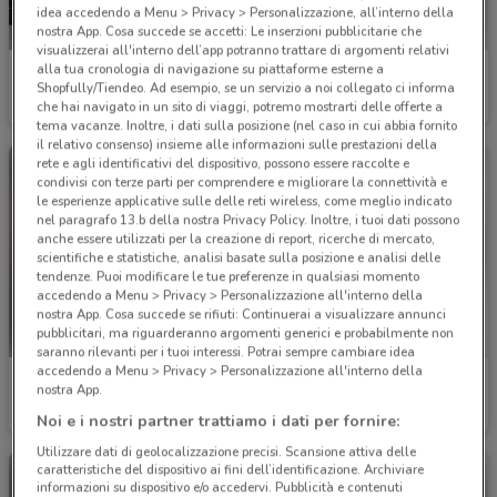
idea accedendo a Menu > Privacy > Personalizzazione, all’interno della
nostra App. Cosa succede se accetti: Le inserzioni pubblicitarie che
visualizzerai all'interno dell’app potranno trattare di argomenti relativi
alla tua cronologia di navigazione su piattaforme esterne a
Volvo
Camping Sport Magenta
Shopfully/Tiendeo. Ad esempio, se un servizio a noi collegato ci informa
che hai navigato in un sito di viaggi, potremo mostrarti delle offerte a
4.9 km
Scade il 20/09
5 km
tema vacanze. Inoltre, i dati sulla posizione (nel caso in cui abbia fornito
il relativo consenso) insieme alle informazioni sulle prestazioni della
rete e agli identificativi del dispositivo, possono essere raccolte e
condivisi con terze parti per comprendere e migliorare la connettività e
le esperienze applicative sulle delle reti wireless, come meglio indicato
nel paragrafo 13.b della nostra Privacy Policy. Inoltre, i tuoi dati possono
anche essere utilizzati per la creazione di report, ricerche di mercato,
scientifiche e statistiche, analisi basate sulla posizione e analisi delle
tendenze. Puoi modificare le tue preferenze in qualsiasi momento
accedendo a Menu > Privacy > Personalizzazione all'interno della
nostra App. Cosa succede se rifiuti: Continuerai a visualizzare annunci
pubblicitari, ma riguarderanno argomenti generici e probabilmente non
saranno rilevanti per i tuoi interessi. Potrai sempre cambiare idea
accedendo a Menu > Privacy > Personalizzazione all'interno della
Honda
Citroën
nostra App.
5.1 km
5.3 km
Noi e i nostri partner trattiamo i dati per fornire:
Utilizzare dati di geolocalizzazione precisi. Scansione attiva delle
caratteristiche del dispositivo ai fini dell’identificazione. Archiviare
informazioni su dispositivo e/o accedervi. Pubblicità e contenuti