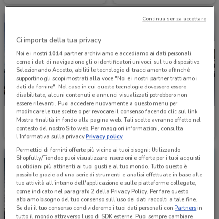
Continua senza accettare
Ci importa della tua privacy
Noi e i nostri
1014
partner archiviamo e accediamo ai dati personali,
come i dati di navigazione gli o identificatori univoci, sul tuo dispositivo.
Selezionando Accetto, abiliti le tecnologie di tracciamento affinché
supportino gli scopi mostrati alla voce "Noi e i nostri partner trattiamo i
dati da fornire". Nel caso in cui queste tecnologie dovessero essere
disabilitate, alcuni contenuti e annunci visualizzati potrebbero non
essere rilevanti. Puoi accedere nuovamente a questo menu per
modificare le tue scelte o per revocare il consenso facendo clic sul link
Mitsubishi
SsangYong
Mostra finalità in fondo alla pagina web. Tali scelte avranno effetto nel
contesto del nostro Sito web. Per maggiori informazioni, consulta
4.9 km
4.9 km
l'Informativa sulla privacy.
Privacy policy
Permettici di fornirti offerte più vicine ai tuoi bisogni: Utilizzando
Shopfully/Tiendeo puoi visualizzare inserzioni e offerte per i tuoi acquisti
quotidiani più attinenti ai tuoi gusti e al tuo mondo. Tutto questo è
possibile grazie ad una serie di strumenti e analisi effettuate in base alle
tue attività all'interno dell'applicazione e sulle piattaforme collegate,
come indicato nel paragrafo 2 della Privacy Policy. Per fare questo,
abbiamo bisogno del tuo consenso sull'uso dei dati raccolti a tale fine.
Se dai il tuo consenso condivideremo i tuoi dati personali con
Partners
in
tutto il mondo attraverso l’uso di SDK esterne. Puoi sempre cambiare