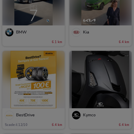
BMW
Kia
6.1 km
6.4 km
BestDrive
Kymco
Scade il 12/10
6.4 km
6.4 km