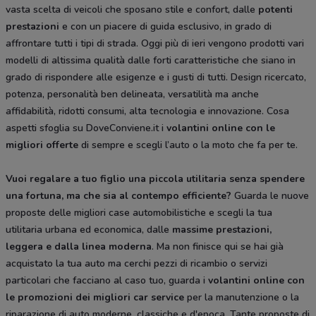
vasta scelta di veicoli che sposano stile e confort, dalle
potenti
prestazioni
e con un piacere di guida esclusivo, in grado di
affrontare tutti i tipi di strada. Oggi più di ieri vengono prodotti vari
modelli di altissima qualità dalle forti caratteristiche che siano in
grado di rispondere alle esigenze e i gusti di tutti. Design ricercato,
potenza, personalità ben delineata, versatilità ma anche
affidabilità, ridotti consumi, alta tecnologia e innovazione. Cosa
aspetti sfoglia su DoveConviene.it i
volantini online con le
migliori offerte
di sempre e scegli l’auto o la moto che fa per te.
Vuoi regalare a tuo figlio una piccola utilitaria senza spendere
una fortuna, ma che sia al contempo efficiente?
Guarda le nuove
proposte delle migliori case automobilistiche e scegli la tua
utilitaria urbana ed economica, dalle
massime prestazioni,
leggera e dalla
linea moderna
. Ma non finisce qui se hai già
acquistato la tua auto ma cerchi pezzi di ricambio o servizi
particolari che facciano al caso tuo, guarda i
volantini online con
le promozioni dei migliori car service
per la manutenzione o la
riparazione di auto moderne, classiche e d'epoca. Tante proposte di