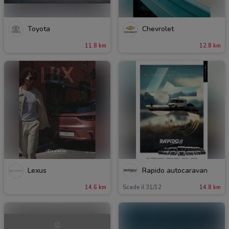
Toyota
Chevrolet
11.8 km
12.8 km
Lexus
Rapido autocaravan
14.6 km
Scade il 31/12
14.8 km