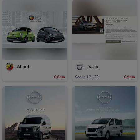
Abarth
Dacia
6.8 km
Scade il 31/08
6.9 km