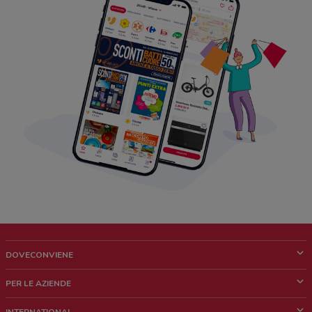
DOVECONVIENE
Cos'è DoveConviene
PER LE AZIENDE
Chi siamo
Cosa facciamo
INTERNATIONAL