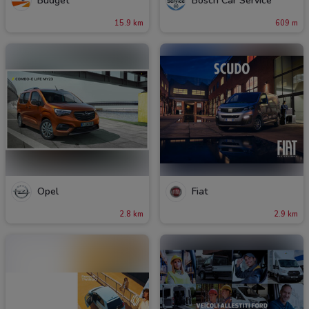
Budget
Bosch Car Service
15.9 km
609 m
Opel
Fiat
2.8 km
2.9 km