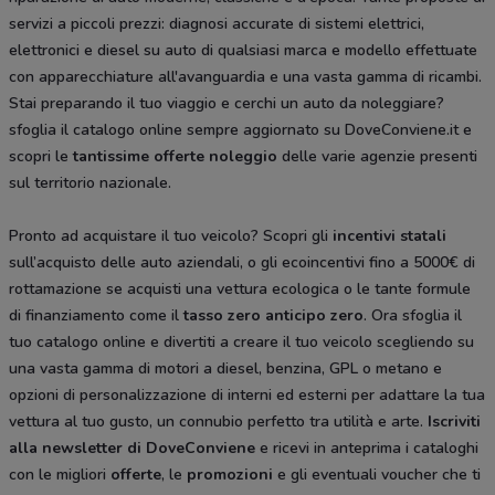
servizi a piccoli prezzi: diagnosi accurate di sistemi elettrici,
elettronici e diesel su auto di qualsiasi marca e modello effettuate
con apparecchiature all'avanguardia e una vasta gamma di ricambi.
Stai preparando il tuo viaggio e cerchi un auto da noleggiare?
sfoglia il catalogo online sempre aggiornato su DoveConviene.it e
scopri le
tantissime
offerte noleggio
delle varie agenzie presenti
sul territorio nazionale.
Pronto ad acquistare il tuo veicolo? Scopri gli
incentivi statali
sull’acquisto delle auto aziendali, o gli ecoincentivi fino a 5000€ di
rottamazione se acquisti una vettura ecologica o le tante formule
di finanziamento come il
tasso zero anticipo zero
. Ora sfoglia il
tuo catalogo online e divertiti a creare il tuo veicolo scegliendo su
una vasta gamma di motori a diesel, benzina, GPL o metano e
opzioni di personalizzazione di interni ed esterni per adattare la tua
vettura al tuo gusto, un connubio perfetto tra utilità e arte.
Iscriviti
alla newsletter di DoveConviene
e ricevi in anteprima i cataloghi
con le migliori
offerte
, le
promozioni
e gli eventuali voucher che ti