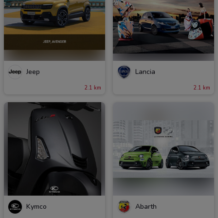
Jeep
Lancia
2.1 km
2.1 km
Kymco
Abarth