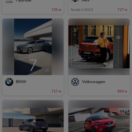
Hyundai
Mini
725 m
Scade il 31/12
727 m
BMW
Volkswagen
727 m
959 m