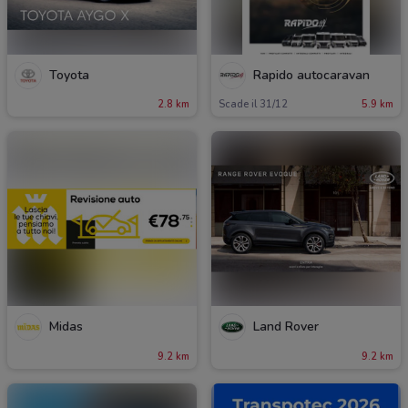
Toyota
Rapido autocaravan
2.8 km
Scade il 31/12
5.9 km
Midas
Land Rover
9.2 km
9.2 km