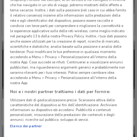
che hai navigato in un sito di viaggi, potremo mostrarti delle offerte a
tema vacanze. Inoltre, i dati sulla posizione (nel caso in cui abbia fornito
il relativo consenso) insieme alle informazioni sulle prestazioni della
Nissan
Nissan
rete e agli identificativi del dispositivo, possono essere raccolte e
condivisi con terze parti per comprendere e migliorare la connettività e
Scade il 31/12
1.1 km
Scade il 31/12
1.1 km
le esperienze applicative sulle delle reti wireless, come meglio indicato
nel paragrafo 13.b della nostra Privacy Policy. Inoltre, i tuoi dati possono
anche essere utilizzati per la creazione di report, ricerche di mercato,
scientifiche e statistiche, analisi basate sulla posizione e analisi delle
tendenze. Puoi modificare le tue preferenze in qualsiasi momento
accedendo a Menu > Privacy > Personalizzazione all'interno della
nostra App. Cosa succede se rifiuti: Continuerai a visualizzare annunci
pubblicitari, ma riguarderanno argomenti generici e probabilmente non
saranno rilevanti per i tuoi interessi. Potrai sempre cambiare idea
accedendo a Menu > Privacy > Personalizzazione all'interno della
nostra App.
Noi e i nostri partner trattiamo i dati per fornire:
Utilizzare dati di geolocalizzazione precisi. Scansione attiva delle
Nissan
Nissan
caratteristiche del dispositivo ai fini dell’identificazione. Archiviare
informazioni su dispositivo e/o accedervi. Pubblicità e contenuti
personalizzati, misurazione delle prestazioni dei contenuti e degli
Scade il 31/12
1.1 km
Scade il 31/12
1.1 km
annunci, ricerche sul pubblico, sviluppo di servizi.
Elenco dei partner