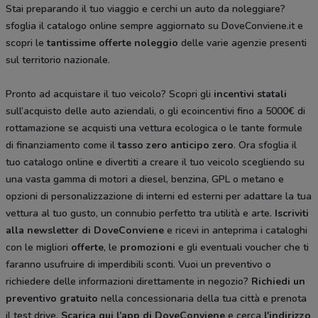
Stai preparando il tuo viaggio e cerchi un auto da noleggiare?
sfoglia il catalogo online sempre aggiornato su DoveConviene.it e
scopri le
tantissime
offerte noleggio
delle varie agenzie presenti
sul territorio nazionale.
Pronto ad acquistare il tuo veicolo? Scopri gli
incentivi statali
sull’acquisto delle auto aziendali, o gli ecoincentivi fino a 5000€ di
rottamazione se acquisti una vettura ecologica o le tante formule
di finanziamento come il
tasso zero anticipo zero
. Ora sfoglia il
tuo catalogo online e divertiti a creare il tuo veicolo scegliendo su
una vasta gamma di motori a diesel, benzina, GPL o metano e
opzioni di personalizzazione di interni ed esterni per adattare la tua
vettura al tuo gusto, un connubio perfetto tra utilità e arte.
Iscriviti
alla newsletter di DoveConviene
e ricevi in anteprima i cataloghi
con le migliori
offerte
, le
promozioni
e gli eventuali voucher che ti
faranno usufruire di imperdibili sconti. Vuoi un preventivo o
richiedere delle informazioni direttamente in negozio?
Richiedi un
preventivo gratuito
nella concessionaria della tua città e prenota
il test drive.
Scarica qui l’app di DoveConviene
e cerca
l'indirizzo