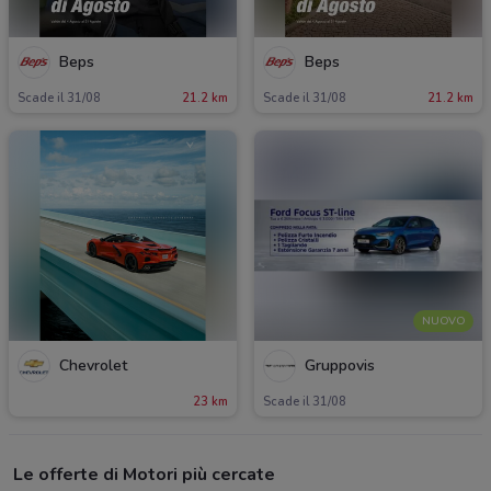
Beps
Beps
Scade il 31/08
21.2 km
Scade il 31/08
21.2 km
NUOVO
Chevrolet
Gruppovis
23 km
Scade il 31/08
Le offerte di Motori più cercate