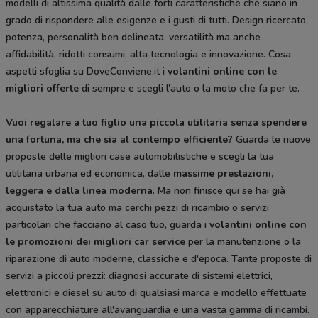
modelli di altissima qualità dalle forti caratteristiche che siano in
grado di rispondere alle esigenze e i gusti di tutti. Design ricercato,
potenza, personalità ben delineata, versatilità ma anche
affidabilità, ridotti consumi, alta tecnologia e innovazione. Cosa
aspetti sfoglia su DoveConviene.it i
volantini online con le
migliori offerte
di sempre e scegli l’auto o la moto che fa per te.
Vuoi regalare a tuo figlio una piccola utilitaria senza spendere
una fortuna, ma che sia al contempo efficiente?
Guarda le nuove
proposte delle migliori case automobilistiche e scegli la tua
utilitaria urbana ed economica, dalle
massime prestazioni,
leggera e dalla
linea moderna
. Ma non finisce qui se hai già
acquistato la tua auto ma cerchi pezzi di ricambio o servizi
particolari che facciano al caso tuo, guarda i
volantini online con
le promozioni dei migliori car service
per la manutenzione o la
riparazione di auto moderne, classiche e d'epoca. Tante proposte di
servizi a piccoli prezzi: diagnosi accurate di sistemi elettrici,
elettronici e diesel su auto di qualsiasi marca e modello effettuate
con apparecchiature all'avanguardia e una vasta gamma di ricambi.