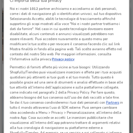
Ci importa della tua privacy
Noi e i nostri
1012
partner archiviamo e accediamo ai dati personali,
come i dati di navigazione gli o identificatori univoci, sul tuo dispositivo.
Selezionando Accetto, abiliti le tecnologie di tracciamento affinché
supportino gli scopi mostrati alla voce "Noi e i nostri partner trattiamo i
dati da fornire". Nel caso in cui queste tecnologie dovessero essere
disabilitate, alcuni contenuti e annunci visualizzati potrebbero non
essere rilevanti. Puoi accedere nuovamente a questo menu per
modificare le tue scelte o per revocare il consenso facendo clic sul link
Mostra finalità in fondo alla pagina web. Tali scelte avranno effetto nel
contesto del nostro Sito web. Per maggiori informazioni, consulta
l'Informativa sulla privacy.
Privacy policy
Permettici di fornirti offerte più vicine ai tuoi bisogni: Utilizzando
Skoda
Nissan
Shopfully/Tiendeo puoi visualizzare inserzioni e offerte per i tuoi acquisti
quotidiani più attinenti ai tuoi gusti e al tuo mondo. Tutto questo è
979 m
Scade il 31/12
1.1 km
possibile grazie ad una serie di strumenti e analisi effettuate in base alle
tue attività all'interno dell'applicazione e sulle piattaforme collegate,
come indicato nel paragrafo 2 della Privacy Policy. Per fare questo,
abbiamo bisogno del tuo consenso sull'uso dei dati raccolti a tale fine.
Se dai il tuo consenso condivideremo i tuoi dati personali con
Partners
in
tutto il mondo attraverso l’uso di SDK esterne. Puoi sempre cambiare
idea accedendo a Menu > Privacy > Personalizzazione, all’interno della
nostra App. Cosa succede se accetti: Le inserzioni pubblicitarie che
visualizzerai all'interno dell’app potranno trattare di argomenti relativi
alla tua cronologia di navigazione su piattaforme esterne a
Shopfully/Tiendeo. Ad esempio, se un servizio a noi collegato ci informa