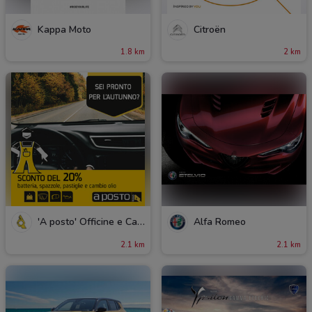
Kappa Moto
Citroën
1.8 km
2 km
'A posto' Officine e Carrozzerie
Alfa Romeo
2.1 km
2.1 km