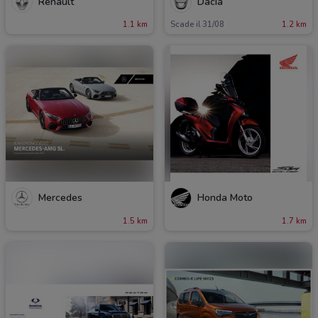
Renault
Dacia
1.1 km
Scade il 31/08
1.2 km
Mercedes
Honda Moto
1.5 km
1.7 km