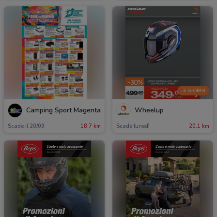
-3 GIORNI
Camping Sport Magenta
Wheelup
Scade il 20/09
18.7 km
Scade lunedì
20.1 km