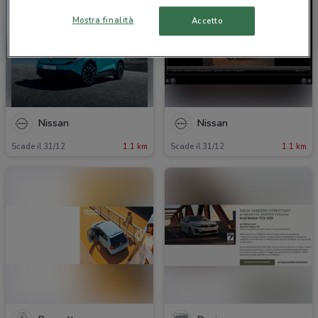
Mostra finalità
Accetto
Nissan
Nissan
Scade il 31/12
1.1 km
Scade il 31/12
1.1 km