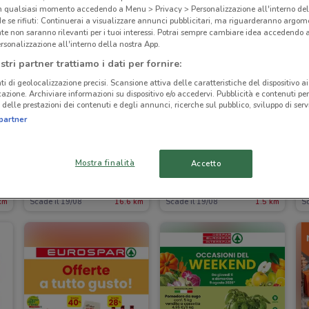
in qualsiasi momento accedendo a Menu > Privacy > Personalizzazione all'interno del
 se rifiuti: Continuerai a visualizzare annunci pubblicitari, ma riguarderanno argome
te non saranno rilevanti per i tuoi interessi. Potrai sempre cambiare idea accedendo
rsonalizzazione all'interno della nostra App.
stri partner trattiamo i dati per fornire:
ti di geolocalizzazione precisi. Scansione attiva delle caratteristiche del dispositivo ai 
icazione. Archiviare informazioni su dispositivo e/o accedervi. Pubblicità e contenuti per
delle prestazioni dei contenuti e degli annunci, ricerche sul pubblico, sviluppo di servi
partner
NUOVO
NUOVO
Mostra finalità
Accetto
Crai
Coop
km
Scade il 19/08
16.6 km
Scade il 19/08
1.5 km
Sc