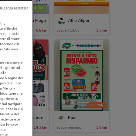
ua senza accettare
NUOVO
Supermercati Mega
Alì e Alìper
li o
nto affinché
ade il 19/08
6.5 km
Scade il 19/08
1.3 km
in cui queste
ere rilevanti.
 facendo clic
ro Sito web.
are inserzioni e
bile grazie ad
sulle
amo bisogno del
 personali con
o a Menu >
bblicitarie che
vigazione su
e hai navigato
-4 GIORNI
(nel caso in cui
ificativi del
Conad Superstore
Pam
ettività e le
stra Privacy
ade il 30/09
14.3 km
Scade mercoledì
1.8 km
cato,
e tue