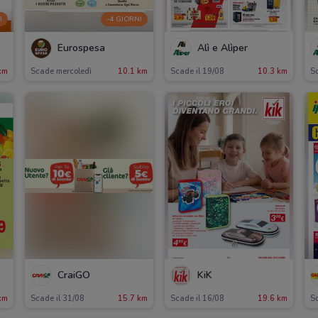
I
-4 GIORNI
Eurospesa
Alì e Alìper
km
Scade mercoledì
10.1 km
Scade il 19/08
10.3 km
Sc
CraiGO
KiK
km
Scade il 31/08
15.7 km
Scade il 16/08
19.6 km
Sc