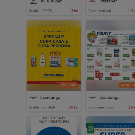
Alì e Alìper
Interspar
Scade il 30/08
1.3 km
Scade domani
1.3 
-4 GIORNI
-4 GIORN
Esselunga
Esselunga
Scade mercoledì
2.6 km
Scade mercoledì
2.6 