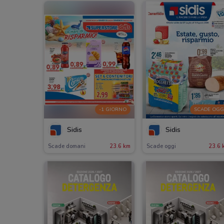
-1 GIORNO
SCADE OGG
Sidis
Sidis
Scade domani
23.6 km
Scade oggi
23.6 