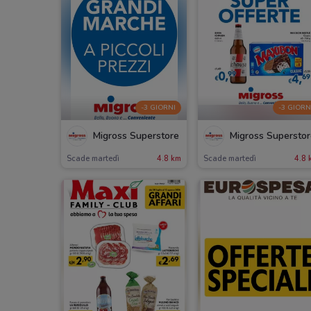
-3 GIORNI
-3 GIORN
Migross Superstore
Migross Supersto
Scade martedì
4.8 km
Scade martedì
4.8 