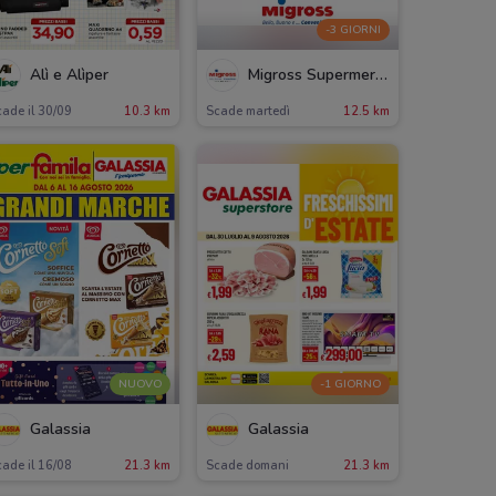
-3 GIORNI
Alì e Alìper
Migross Supermercati & Market
ade il 30/09
10.3 km
Scade martedì
12.5 km
NUOVO
-1 GIORNO
Galassia
Galassia
ade il 16/08
21.3 km
Scade domani
21.3 km