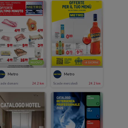
NUOVO
-4 GIORNI
Metro
Metro
cade domani
24.2 km
Scade mercoledì
24.2 km