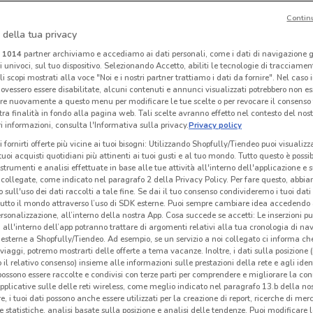
Contin
O
-2 GIORNI
 della tua privacy
Alì e Alìper
Conad
i
1014
partner archiviamo e accediamo ai dati personali, come i dati di navigazione g
ri univoci, sul tuo dispositivo. Selezionando Accetto, abiliti le tecnologie di tracciame
km
Scade il 19/08
1.3 km
Scade lunedì
11 km
Sc
li scopi mostrati alla voce "Noi e i nostri partner trattiamo i dati da fornire". Nel caso 
ovessero essere disabilitate, alcuni contenuti e annunci visualizzati potrebbero non ess
re nuovamente a questo menu per modificare le tue scelte o per revocare il consenso
tra finalità in fondo alla pagina web. Tali scelte avranno effetto nel contesto del nost
 informazioni, consulta l'Informativa sulla privacy.
Privacy policy
i fornirti offerte più vicine ai tuoi bisogni: Utilizzando Shopfully/Tiendeo puoi visualizz
i tuoi acquisti quotidiani più attinenti ai tuoi gusti e al tuo mondo. Tutto questo è possi
 strumenti e analisi effettuate in base alle tue attività all'interno dell'applicazione e 
collegate, come indicato nel paragrafo 2 della Privacy Policy. Per fare questo, abbi
 sull'uso dei dati raccolti a tale fine. Se dai il tuo consenso condivideremo i tuoi dati
tutto il mondo attraverso l’uso di SDK esterne. Puoi sempre cambiare idea accedend
rsonalizzazione, all’interno della nostra App. Cosa succede se accetti: Le inserzioni pu
i all'interno dell’app potranno trattare di argomenti relativi alla tua cronologia di na
esterne a Shopfully/Tiendeo. Ad esempio, se un servizio a noi collegato ci informa ch
O
-1 GIORNO
NUOVO
i viaggi, potremo mostrarti delle offerte a tema vacanze. Inoltre, i dati sulla posizione 
o il relativo consenso) insieme alle informazioni sulle prestazioni della rete e agli ident
Aldi
Emisfero
 possono essere raccolte e condivisi con terze parti per comprendere e migliorare la conn
pplicative sulle delle reti wireless, come meglio indicato nel paragrafo 13.b della no
km
Scade domani
458 m
Scade il 26/08
2.3 km
Sc
re, i tuoi dati possono anche essere utilizzati per la creazione di report, ricerche di mer
 e statistiche, analisi basate sulla posizione e analisi delle tendenze. Puoi modificare l