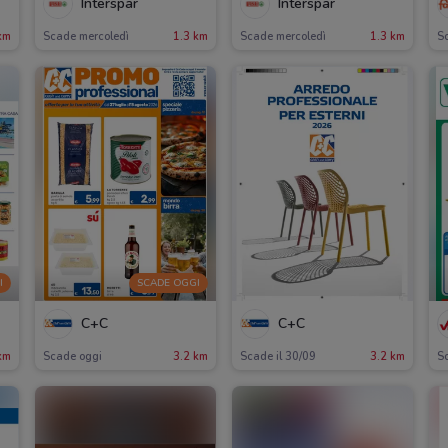
Interspar
Interspar
km
Scade mercoledì
1.3 km
Scade mercoledì
1.3 km
S
I
SCADE OGGI
C+C
C+C
km
Scade oggi
3.2 km
Scade il 30/09
3.2 km
S