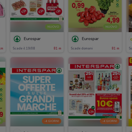
NUOVO
NUOVO
Eurospar
Eurospar
km
Scade il 19/08
81 m
Scade domani
81 m
Sc
O
-4 GIORNI
-4 GIORNI