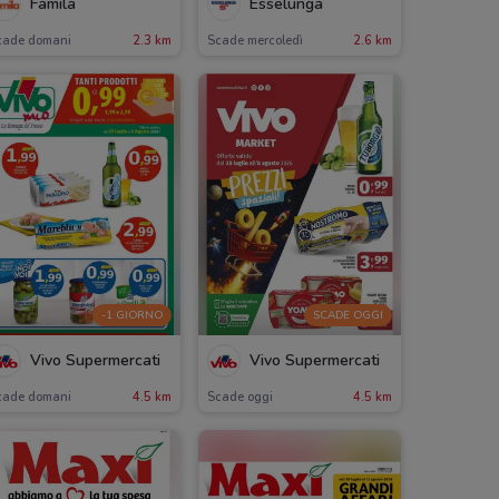
Famila
Esselunga
cade domani
2.3 km
Scade mercoledì
2.6 km
-1 GIORNO
SCADE OGGI
Vivo Supermercati
Vivo Supermercati
cade domani
4.5 km
Scade oggi
4.5 km