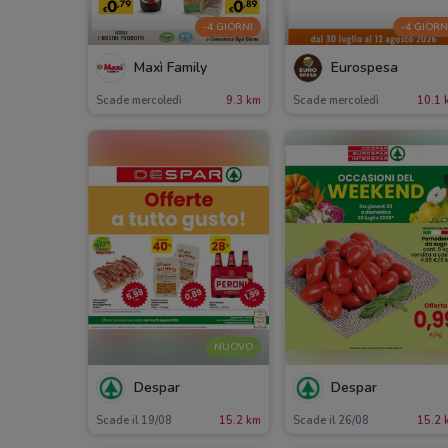
-4 GIORNI
-4 GIORN
Maxì Family
Eurospesa
Scade mercoledì
9.3 km
Scade mercoledì
10.1 
NUOVO
Despar
Despar
Scade il 19/08
15.2 km
Scade il 26/08
15.2 