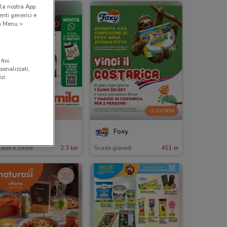
la nostra App.
nti generici e
 a Menu >
fini
sonalizzati,
zi.
-5 GIORNI
Famila
Foxy
ade il 19/08
2.3 km
Scade giovedì
451 m