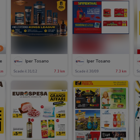
I
re
Iper Tosano
Iper Tosano
km
Scade il 31/12
7.3 km
Scade il 30/09
7.3 km
S