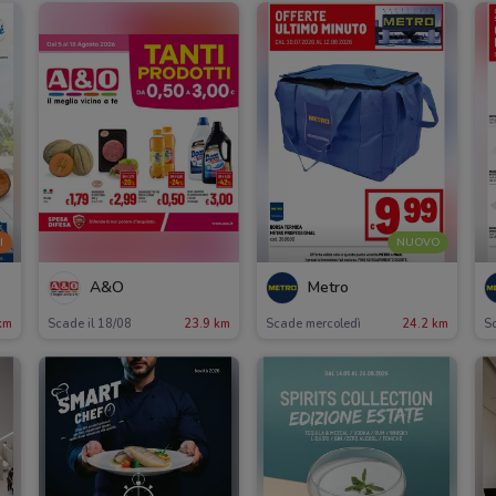
I
NUOVO
A&O
Metro
km
Scade il 18/08
23.9 km
Scade mercoledì
24.2 km
S