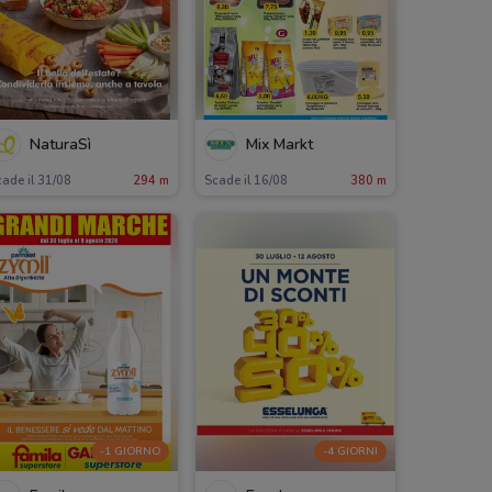
NaturaSì
Mix Markt
ade il 31/08
294 m
Scade il 16/08
380 m
-1 GIORNO
-4 GIORNI