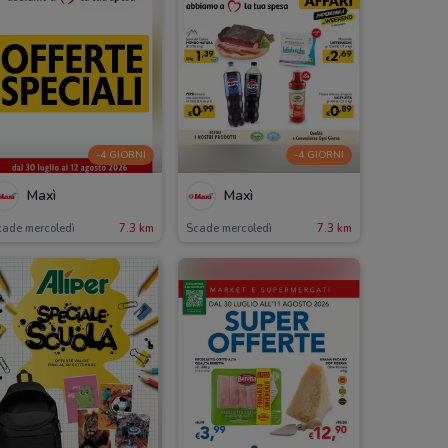
-4 GIORNI
-4 GIORNI
Maxì
Maxì
cade mercoledì
7.3 km
Scade mercoledì
7.3 km