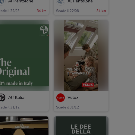
Al Pentolone
Al Pentolone
ade il 22/08
34 km
Scade il 22/08
34 km
Alf Italia
Velux
ade il 31/12
Scade il 31/12