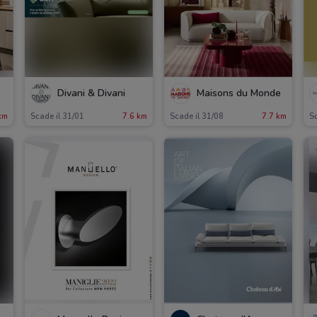
Divani & Divani
Maisons du Monde
km
Scade il 31/01
7.6 km
Scade il 31/08
7.7 km
Sc