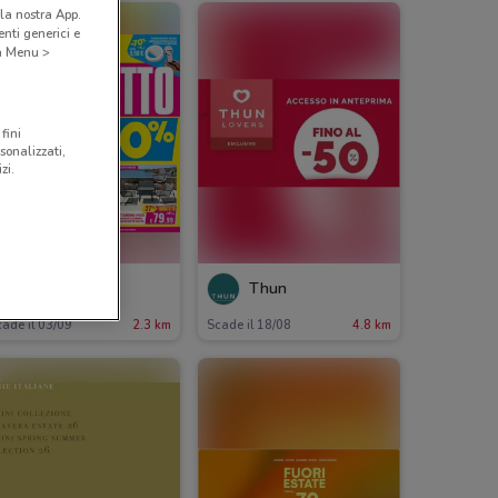
la nostra App.
nti generici e
 a Menu >
fini
sonalizzati,
zi.
Satur
Thun
ade il 03/09
2.3 km
Scade il 18/08
4.8 km