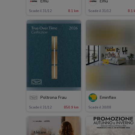
Emu
Emu
Scade il 31/12
8.1 km
Scade il 31/12
8.1 
Poltrona Frau
Eminflex
Scade il 31/12
850.9 km
Scade il 30/08