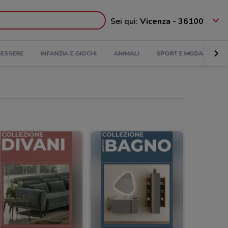
Sei qui:
Vicenza - 36100
NESSERE
INFANZIA E GIOCHI
ANIMALI
SPORT E MODA
BA