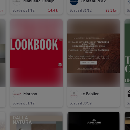
Manuello Design
Chateau d'Ax
km
Scade il 31/12
14.4 km
Scade il 31/12
28.1 km
Sc
Moroso
Le Fablier
Scade il 31/12
Scade il 30/09
Sc