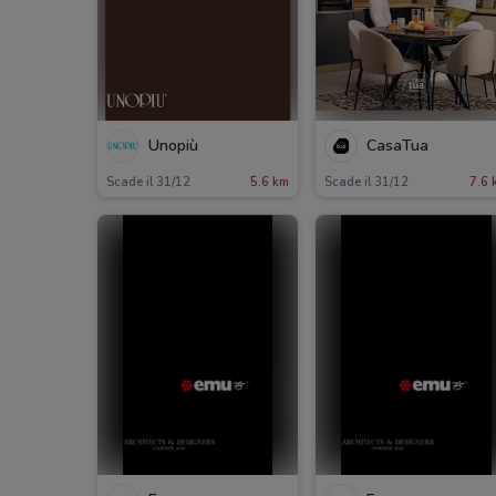
Unopiù
CasaTua
Scade il 31/12
5.6 km
Scade il 31/12
7.6 