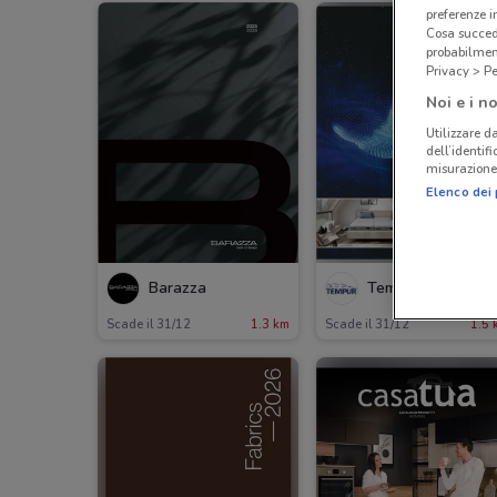
preferenze 
Cosa succede
probabilmen
Privacy > Pe
Noi e i no
Utilizzare da
dell’identif
misurazione 
Elenco dei 
Barazza
Tempur materassi
Scade il 31/12
1.3 km
Scade il 31/12
1.5 