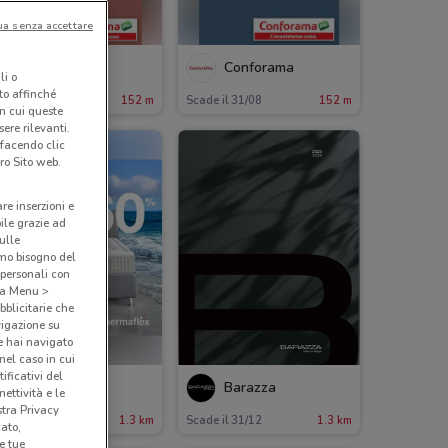
ua senza accettare
Conforama
Conforama
li o
nto affinché
ade il 31/08
152 m
Scade il 31/08
152 m
in cui queste
ere rilevanti.
 facendo clic
ro Sito web.
are inserzioni e
bile grazie ad
sulle
amo bisogno del
 personali con
o a Menu >
bblicitarie che
vigazione su
e hai navigato
(nel caso in cui
ificativi del
Permaflex
Barazza
ettività e le
stra Privacy
ade il 19/08
1.3 km
Scade il 31/12
1.3 km
cato,
e tue