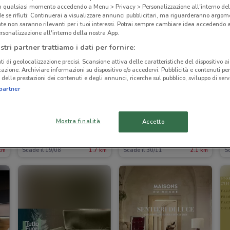
in qualsiasi momento accedendo a Menu > Privacy > Personalizzazione all'interno del
 se rifiuti: Continuerai a visualizzare annunci pubblicitari, ma riguarderanno argome
te non saranno rilevanti per i tuoi interessi. Potrai sempre cambiare idea accedendo
rsonalizzazione all'interno della nostra App.
stri partner trattiamo i dati per fornire:
ti di geolocalizzazione precisi. Scansione attiva delle caratteristiche del dispositivo ai 
icazione. Archiviare informazioni su dispositivo e/o accedervi. Pubblicità e contenuti per
delle prestazioni dei contenuti e degli annunci, ricerche sul pubblico, sviluppo di servi
partner
Mostra finalità
Accetto
Happy Casa Store
Mondo Camerette
km
Scade il 19/08
1.7 km
Scade il 30/11
2.1 km
Sc