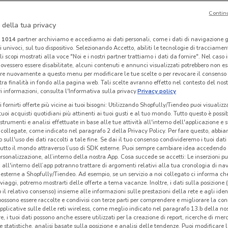
Contin
I
 della tua privacy
Conforama
Conforama
i
1014
partner archiviamo e accediamo ai dati personali, come i dati di navigazione g
ri univoci, sul tuo dispositivo. Selezionando Accetto, abiliti le tecnologie di tracciame
 m
Scade il 30/09
152 m
Scade il 31/08
152 m
Sc
li scopi mostrati alla voce "Noi e i nostri partner trattiamo i dati da fornire". Nel caso 
ovessero essere disabilitate, alcuni contenuti e annunci visualizzati potrebbero non ess
re nuovamente a questo menu per modificare le tue scelte o per revocare il consenso
tra finalità in fondo alla pagina web. Tali scelte avranno effetto nel contesto del nost
 informazioni, consulta l'Informativa sulla privacy.
Privacy policy
i fornirti offerte più vicine ai tuoi bisogni: Utilizzando Shopfully/Tiendeo puoi visualizz
i tuoi acquisti quotidiani più attinenti ai tuoi gusti e al tuo mondo. Tutto questo è possi
 strumenti e analisi effettuate in base alle tue attività all'interno dell'applicazione e 
collegate, come indicato nel paragrafo 2 della Privacy Policy. Per fare questo, abbi
 sull'uso dei dati raccolti a tale fine. Se dai il tuo consenso condivideremo i tuoi dati
tutto il mondo attraverso l’uso di SDK esterne. Puoi sempre cambiare idea accedend
rsonalizzazione, all’interno della nostra App. Cosa succede se accetti: Le inserzioni pu
i all'interno dell’app potranno trattare di argomenti relativi alla tua cronologia di na
esterne a Shopfully/Tiendeo. Ad esempio, se un servizio a noi collegato ci informa ch
-5 GIORNI
i viaggi, potremo mostrarti delle offerte a tema vacanze. Inoltre, i dati sulla posizione 
o il relativo consenso) insieme alle informazioni sulle prestazioni della rete e agli ident
Kasanova
Buffetti
 possono essere raccolte e condivisi con terze parti per comprendere e migliorare la conn
pplicative sulle delle reti wireless, come meglio indicato nel paragrafo 13.b della no
 m
Scade giovedì
359 m
Scade il 30/09
1.2 km
Sc
re, i tuoi dati possono anche essere utilizzati per la creazione di report, ricerche di mer
 e statistiche, analisi basate sulla posizione e analisi delle tendenze. Puoi modificare l