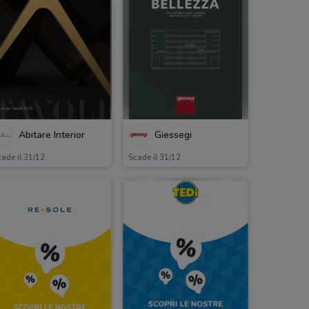
Abitare Interior
Giessegi
ade il 31/12
Scade il 31/12