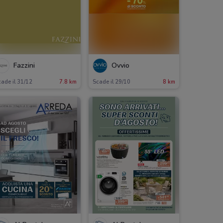
Fazzini
Ovvio
ade il 31/12
7.8 km
Scade il 29/10
8 km