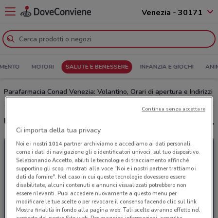
Venezia - 30171
MENTO
MOTORI
SALUTE E BENESSERE
INFANZIA E GIOCHI
ANI
Parafarmacia Conad Venezia: Volantino, Orari di apertura e Indirizzi
Continua senza accettare
Ultime offerte del volantino Parafarmacia Conad
Ci importa della tua privacy
Noi e i nostri
1014
partner archiviamo e accediamo ai dati personali,
come i dati di navigazione gli o identificatori univoci, sul tuo dispositivo.
Selezionando Accetto, abiliti le tecnologie di tracciamento affinché
supportino gli scopi mostrati alla voce "Noi e i nostri partner trattiamo i
dati da fornire". Nel caso in cui queste tecnologie dovessero essere
disabilitate, alcuni contenuti e annunci visualizzati potrebbero non
essere rilevanti. Puoi accedere nuovamente a questo menu per
modificare le tue scelte o per revocare il consenso facendo clic sul link
Mostra finalità in fondo alla pagina web. Tali scelte avranno effetto nel