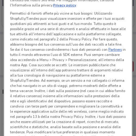
contesto del nostro Sito web. Per maggiori informazioni, consulta
l'Informativa sulla privacy.
Privacy policy
Parafarmacia Conad
Permettici di fornirti offerte più vicine ai tuoi bisogni: Utilizzando
Shopfully/Tiendeo puoi visualizzare inserzioni e offerte per i tuoi acquisti
Scade il 03/09
2.4 km
quotidiani più attinenti ai tuoi gusti e al tuo mondo. Tutto questo è
possibile grazie ad una serie di strumenti e analisi effettuate in base alle
tue attività all'interno dell'applicazione e sulle piattaforme collegate,
Porta DoveConviene sempre con te!
come indicato nel paragrafo 2 della Privacy Policy. Per fare questo,
abbiamo bisogno del tuo consenso sull'uso dei dati raccolti a tale fine.
Puoi trovare le migliori offerte dei negozi vicino a te,
Se dai il tuo consenso condivideremo i tuoi dati personali con
Partners
in
salvarle e creare la tua lista del risparmio, comodamente
tutto il mondo attraverso l’uso di SDK esterne. Puoi sempre cambiare
dal tuo cellulare.
idea accedendo a Menu > Privacy > Personalizzazione, all’interno della
nostra App. Cosa succede se accetti: Le inserzioni pubblicitarie che
SCARICA L’APP
visualizzerai all'interno dell’app potranno trattare di argomenti relativi
alla tua cronologia di navigazione su piattaforme esterne a
Shopfully/Tiendeo. Ad esempio, se un servizio a noi collegato ci informa
che hai navigato in un sito di viaggi, potremo mostrarti delle offerte a
Negozi Parafarmacia Conad a Venezia
tema vacanze. Inoltre, i dati sulla posizione (nel caso in cui abbia fornito
il relativo consenso) insieme alle informazioni sulle prestazioni della
rete e agli identificativi del dispositivo, possono essere raccolte e
condivisi con terze parti per comprendere e migliorare la connettività e
Via Don Federico Tosatto 22 Venezia
le esperienze applicative sulle delle reti wireless, come meglio indicato
2.4 km
CHIUSO
nel paragrafo 13.b della nostra Privacy Policy. Inoltre, i tuoi dati possono
anche essere utilizzati per la creazione di report, ricerche di mercato,
scientifiche e statistiche, analisi basate sulla posizione e analisi delle
Via Postumia Ovest, 76 San Biagio Di Callalta
tendenze. Puoi modificare le tue preferenze in qualsiasi momento