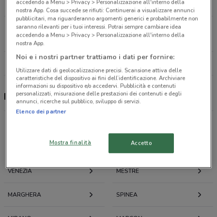
accedendo a Menu > Privacy > Personalizzazione all'interno della
22.5 km
CHIUSO
nostra App. Cosa succede se rifiuti: Continuerai a visualizzare annunci
pubblicitari, ma riguarderanno argomenti generici e probabilmente non
saranno rilevanti per i tuoi interessi. Potrai sempre cambiare idea
Via Fratelli Sanguinazzi, 1 Piove Di Sacco
accedendo a Menu > Privacy > Personalizzazione all'interno della
26.1 km
CHIUSO
nostra App.
Noi e i nostri partner trattiamo i dati per fornire:
Tutti i negozi Parafarmacia Conad
Utilizzare dati di geolocalizzazione precisi. Scansione attiva delle
caratteristiche del dispositivo ai fini dell’identificazione. Archiviare
informazioni su dispositivo e/o accedervi. Pubblicità e contenuti
personalizzati, misurazione delle prestazioni dei contenuti e degli
Parafarmacia Conad, offerte e negozi
annunci, ricerche sul pubblico, sviluppo di servizi.
Elenco dei partner
Mostra finalità
Accetto
Offerte volantini e cataloghi per città nelle vicinanze
VENEZIA
MESTRE
MARGHERA
SPINEA