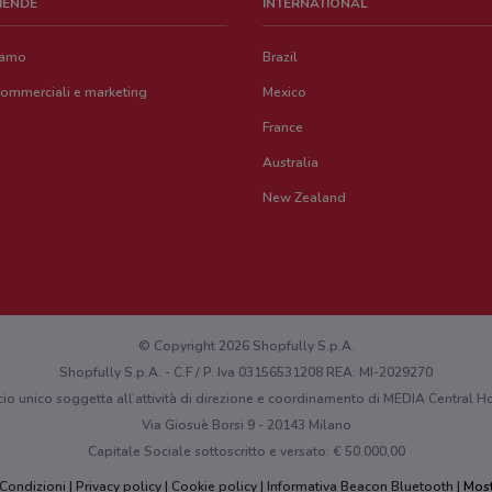
ZIENDE
INTERNATIONAL
iamo
Brazil
commerciali e marketing
Mexico
France
Australia
New Zealand
© Copyright 2026 Shopfully S.p.A.
Shopfully S.p.A. - C.F / P. Iva 03156531208 REA: MI-2029270
cio unico soggetta all’attività di direzione e coordinamento di MEDIA Central
Via Giosuè Borsi 9 - 20143 Milano
Capitale Sociale sottoscritto e versato: € 50.000,00
 Condizioni
Privacy policy
Cookie policy
Informativa Beacon Bluetooth
Most