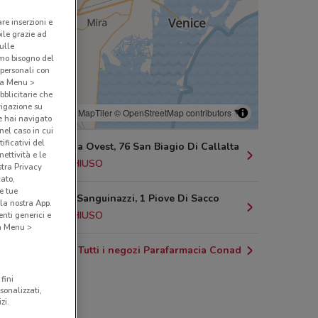
are inserzioni e
bile grazie ad
sulle
amo bisogno del
 personali con
o a Menu >
bblicitarie che
vigazione su
© MapTiler
© OpenStreetMap contributors
e hai navigato
(nel caso in cui
ificativi del
Via Postumia Ovest, 76 San Biagio Di Callalta
ettività e le
22.5 km
CHIUSO
stra Privacy
cato,
e tue
Via Fratelli Sanguinazzi, 1 Piove Di Sacco
la nostra App.
26.1 km
CHIUSO
nti generici e
 a Menu >
Tutti i negozi Parafarmacia Conad
fini
sonalizzati,
zi.