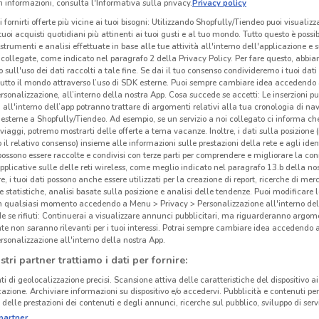
 informazioni, consulta l'Informativa sulla privacy.
Privacy policy
i fornirti offerte più vicine ai tuoi bisogni: Utilizzando Shopfully/Tiendeo puoi visualizz
i tuoi acquisti quotidiani più attinenti ai tuoi gusti e al tuo mondo. Tutto questo è possi
 strumenti e analisi effettuate in base alle tue attività all'interno dell'applicazione e 
collegate, come indicato nel paragrafo 2 della Privacy Policy. Per fare questo, abbi
 sull'uso dei dati raccolti a tale fine. Se dai il tuo consenso condivideremo i tuoi dati
tutto il mondo attraverso l’uso di SDK esterne. Puoi sempre cambiare idea accedend
rsonalizzazione, all’interno della nostra App. Cosa succede se accetti: Le inserzioni pu
i all'interno dell’app potranno trattare di argomenti relativi alla tua cronologia di na
esterne a Shopfully/Tiendeo. Ad esempio, se un servizio a noi collegato ci informa ch
i viaggi, potremo mostrarti delle offerte a tema vacanze. Inoltre, i dati sulla posizione 
o il relativo consenso) insieme alle informazioni sulle prestazioni della rete e agli ident
 possono essere raccolte e condivisi con terze parti per comprendere e migliorare la conn
pplicative sulle delle reti wireless, come meglio indicato nel paragrafo 13.b della no
re, i tuoi dati possono anche essere utilizzati per la creazione di report, ricerche di mer
 e statistiche, analisi basate sulla posizione e analisi delle tendenze. Puoi modificare l
in qualsiasi momento accedendo a Menu > Privacy > Personalizzazione all'interno del
 se rifiuti: Continuerai a visualizzare annunci pubblicitari, ma riguarderanno argome
te non saranno rilevanti per i tuoi interessi. Potrai sempre cambiare idea accedendo
rsonalizzazione all'interno della nostra App.
stri partner trattiamo i dati per fornire:
ti di geolocalizzazione precisi. Scansione attiva delle caratteristiche del dispositivo ai 
icazione. Archiviare informazioni su dispositivo e/o accedervi. Pubblicità e contenuti per
delle prestazioni dei contenuti e degli annunci, ricerche sul pubblico, sviluppo di servi
partner