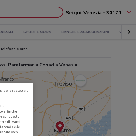
Sei qui:
Venezia - 30171
NIMALI
SPORT E MODA
BANCHE E ASSICURAZIONI
VIAGGI
 telefono e orari
ozi Parafarmacia Conad a Venezia
ua senza accettare
li o
nto affinché
in cui queste
ere rilevanti.
 facendo clic
ro Sito web.