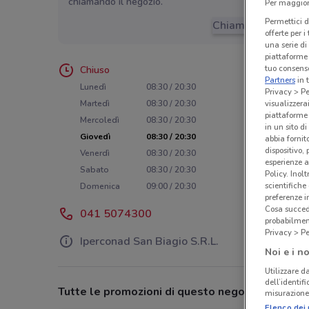
chiamando il negozio.
Per maggiori
Permettici d
Chiama il negozio
offerte per 
una serie di
piattaforme 
tuo consenso
Chiuso
Partners
in 
Lunedì
08:30 / 20:30
Privacy > Pe
visualizzera
Martedì
08:30 / 20:30
piattaforme 
Mercoledì
08:30 / 20:30
in un sito d
Giovedì
08:30 / 20:30
abbia fornit
dispositivo,
Venerdì
08:30 / 20:30
esperienze a
Sabato
08:30 / 20:30
Policy. Inolt
scientifiche
Domenica
09:00 / 20:30
preferenze 
Cosa succede
041 5074300
probabilmen
Privacy > Pe
Iperconad San Biagio S.R.L.
Noi e i no
Utilizzare da
dell’identif
Tutte le promozioni di questo negozio
misurazione 
Elenco dei 