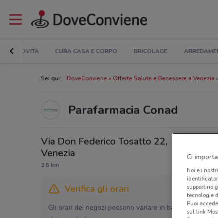
NOVITÀ
CURA CASA E CORPO
BRICOLAGE
ARREDAME
Sei qui:
DoveConviene
Offerte Salute e Benessere a Venezia
Parafarmacia Conad
Via Don Federico Tosatto 22,
Venezia
Ci importa
2.5 km
Noi e i nostr
identificato
supportino g
Verifica gli orari
tecnologie d
Puoi accede
Gli orari dei negozi possono variare in base agli ultimi 
sul link Mos