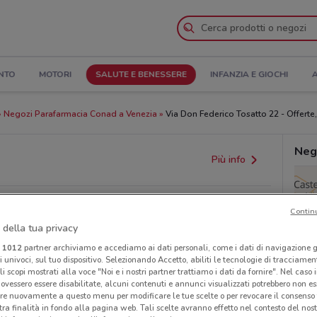
NTO
MOTORI
SALUTE E BENESSERE
INFANZIA E GIOCHI
A
Negozi Parafarmacia Conad a Venezia
Via Don Federico Tosatto 22 - Offerte,
Neg
Più info
Contin
 della tua privacy
i
1012
partner archiviamo e accediamo ai dati personali, come i dati di navigazione g
ri univoci, sul tuo dispositivo. Selezionando Accetto, abiliti le tecnologie di tracciame
li scopi mostrati alla voce "Noi e i nostri partner trattiamo i dati da fornire". Nel caso 
ovessero essere disabilitate, alcuni contenuti e annunci visualizzati potrebbero non ess
re nuovamente a questo menu per modificare le tue scelte o per revocare il consenso
provvedimenti regionali o nazionali. Verifica l’accuratezza
tra finalità in fondo alla pagina web. Tali scelte avranno effetto nel contesto del nost