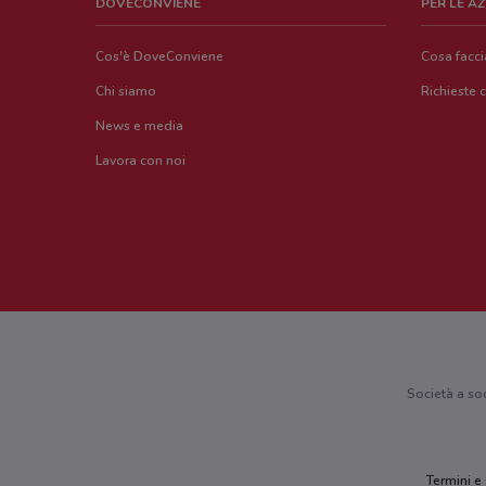
DOVECONVIENE
PER LE A
Cos'è DoveConviene
Cosa facc
Chi siamo
Richieste 
News e media
Lavora con noi
Società a so
Termini e