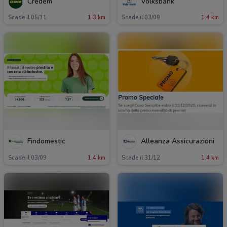
Credem
Volksbank
Scade il 05/11
1.3 km
Scade il 03/09
1.4 km
Findomestic
Alleanza Assicurazioni
Scade il 03/09
1.4 km
Scade il 31/12
1.4 km