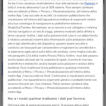
Se dai il tuo consenso condivideremo i tuoi dati personali con
Partners
in
tutto il mondo attraverso l’uso di SDK esterne. Puoi sempre cambiare
idea accedendo a Menu > Privacy > Personalizzazione, all’interno della
nostra App. Cosa succede se accetti: Le inserzioni pubblicitarie che
visualizzerai all'interno dell’app potranno trattare di argomenti relativi
alla tua cronologia di navigazione su piattaforme esterne a
Shopfully/Tiendeo. Ad esempio, se un servizio a noi collegato ci informa
UniCredit
Che Banca!
che hai navigato in un sito di viaggi, potremo mostrarti delle offerte a
tema vacanze. Inoltre, i dati sulla posizione (nel caso in cui abbia fornito
Scade il 31/08
628 m
Scade il 21/01
773 m
il relativo consenso) insieme alle informazioni sulle prestazioni della
rete e agli identificativi del dispositivo, possono essere raccolte e
condivisi con terze parti per comprendere e migliorare la connettività e
le esperienze applicative sulle delle reti wireless, come meglio indicato
nel paragrafo 13.b della nostra Privacy Policy. Inoltre, i tuoi dati possono
anche essere utilizzati per la creazione di report, ricerche di mercato,
scientifiche e statistiche, analisi basate sulla posizione e analisi delle
tendenze. Puoi modificare le tue preferenze in qualsiasi momento
accedendo a Menu > Privacy > Personalizzazione all'interno della
nostra App. Cosa succede se rifiuti: Continuerai a visualizzare annunci
pubblicitari, ma riguarderanno argomenti generici e probabilmente non
saranno rilevanti per i tuoi interessi. Potrai sempre cambiare idea
accedendo a Menu > Privacy > Personalizzazione all'interno della
nostra App.
Deutsche Bank
Europ Assistance
Noi e i nostri partner trattiamo i dati per fornire:
Scade il 31/08
776 m
Scade il 31/12
799 m
Utilizzare dati di geolocalizzazione precisi. Scansione attiva delle