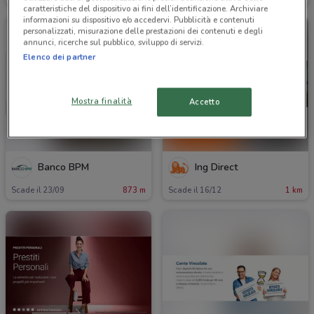
caratteristiche del dispositivo ai fini dell’identificazione. Archiviare
informazioni su dispositivo e/o accedervi. Pubblicità e contenuti
personalizzati, misurazione delle prestazioni dei contenuti e degli
annunci, ricerche sul pubblico, sviluppo di servizi.
Elenco dei partner
Mostra finalità
Accetto
Banco BPM
Ing Direct
Scade il 23/09
873 m
Scade il 16/12
1 km