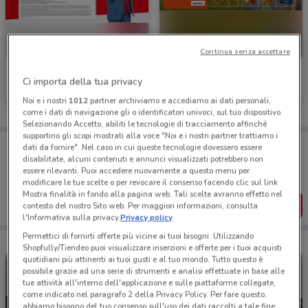
Continua senza accettare
Compass
UnipolSai
Ci importa della tua privacy
Scade il 31/01
563 m
Scade il 31/12
607 m
Noi e i nostri
1012
partner archiviamo e accediamo ai dati personali,
come i dati di navigazione gli o identificatori univoci, sul tuo dispositivo.
Selezionando Accetto, abiliti le tecnologie di tracciamento affinché
supportino gli scopi mostrati alla voce "Noi e i nostri partner trattiamo i
Porta DoveConviene sempre con te!
dati da fornire". Nel caso in cui queste tecnologie dovessero essere
Puoi trovare le migliori offerte dei negozi vicino a te,
disabilitate, alcuni contenuti e annunci visualizzati potrebbero non
salvarle e creare la tua lista del risparmio, comodamente
essere rilevanti. Puoi accedere nuovamente a questo menu per
dal tuo cellulare.
modificare le tue scelte o per revocare il consenso facendo clic sul link
Mostra finalità in fondo alla pagina web. Tali scelte avranno effetto nel
SCARICA L’APP
contesto del nostro Sito web. Per maggiori informazioni, consulta
l'Informativa sulla privacy.
Privacy policy
Permettici di fornirti offerte più vicine ai tuoi bisogni: Utilizzando
Shopfully/Tiendeo puoi visualizzare inserzioni e offerte per i tuoi acquisti
quotidiani più attinenti ai tuoi gusti e al tuo mondo. Tutto questo è
possibile grazie ad una serie di strumenti e analisi effettuate in base alle
tue attività all'interno dell'applicazione e sulle piattaforme collegate,
come indicato nel paragrafo 2 della Privacy Policy. Per fare questo,
abbiamo bisogno del tuo consenso sull'uso dei dati raccolti a tale fine.