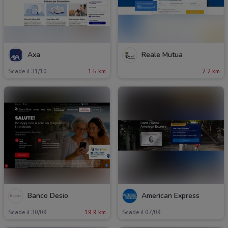
Axa
Reale Mutua
Scade il 31/10
1.5 km
2.2 km
Banco Desio
American Express
Scade il 30/09
19.9 km
Scade il 07/09