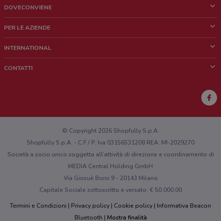
DOVECONVIENE
Cos'è DoveConviene
PER LE AZIENDE
Chi siamo
Cosa facciamo
INTERNATIONAL
News e media
Richieste commerciali e marketing
Brazil
CONTATTI
Lavora con noi
Mexico
Segnalazione punto vendita
France
Segnalazione Volantino
Australia
Hai un malfunzionamento sul web o sull'app?
New Zealand
© Copyright 2026 Shopfully S.p.A.
Shopfully S.p.A. - C.F / P. Iva 03156531208 REA: MI-2029270
Società a socio unico soggetta all’attività di direzione e coordinamento di
MEDIA Central Holding GmbH
Via Giosuè Borsi 9 - 20143 Milano
Capitale Sociale sottoscritto e versato: € 50.000,00
Termini e Condizioni
Privacy policy
Cookie policy
Informativa Beacon
Bluetooth
Mostra finalità