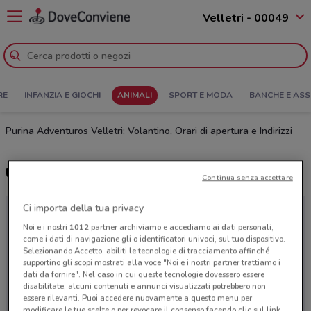
Velletri - 00049
RE
INFANZIA E GIOCHI
ANIMALI
SPORT E MODA
BANCHE E ASS
Purina Adventuros Velletri: Volantino, Orari di apertura e Indirizzi
Ultime offerte del volantino Purina Adventuros
Continua senza accettare
Ci importa della tua privacy
Noi e i nostri
1012
partner archiviamo e accediamo ai dati personali,
come i dati di navigazione gli o identificatori univoci, sul tuo dispositivo.
Selezionando Accetto, abiliti le tecnologie di tracciamento affinché
supportino gli scopi mostrati alla voce "Noi e i nostri partner trattiamo i
dati da fornire". Nel caso in cui queste tecnologie dovessero essere
disabilitate, alcuni contenuti e annunci visualizzati potrebbero non
essere rilevanti. Puoi accedere nuovamente a questo menu per
modificare le tue scelte o per revocare il consenso facendo clic sul link