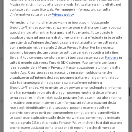
Mostra finalità in fondo alla pagina web. Tali scelte avranno effetto nel
contesto del nostro Sito web. Per maggiori informazioni, consulta
l'Informativa sulla privacy.
Privacy policy
Permettici di fornirti offerte più vicine ai tuoi bisogni: Utilizzando
Ci dispiace, al momento non abbiamo pubblicato
Shopfully/Tiendeo puoi visualizzare inserzioni e offerte per i tuoi acquisti
volantini nella tua zona. Riprova più tardi.
quotidiani più attinenti ai tuoi gusti e al tuo mondo. Tutto questo è
possibile grazie ad una serie di strumenti e analisi effettuate in base alle
tue attività all'interno dell'applicazione e sulle piattaforme collegate,
come indicato nel paragrafo 2 della Privacy Policy. Per fare questo,
abbiamo bisogno del tuo consenso sull'uso dei dati raccolti a tale fine.
Se dai il tuo consenso condivideremo i tuoi dati personali con
Partners
in
tutto il mondo attraverso l’uso di SDK esterne. Puoi sempre cambiare
Porta DoveConviene sempre con te!
idea accedendo a Menu > Privacy > Personalizzazione, all’interno della
Puoi trovare le migliori offerte dei negozi vicino a te,
nostra App. Cosa succede se accetti: Le inserzioni pubblicitarie che
salvarle e creare la tua lista del risparmio, comodamente
visualizzerai all'interno dell’app potranno trattare di argomenti relativi
dal tuo cellulare.
alla tua cronologia di navigazione su piattaforme esterne a
Shopfully/Tiendeo. Ad esempio, se un servizio a noi collegato ci informa
SCARICA L’APP
che hai navigato in un sito di viaggi, potremo mostrarti delle offerte a
tema vacanze. Inoltre, i dati sulla posizione (nel caso in cui abbia fornito
il relativo consenso) insieme alle informazioni sulle prestazioni della
rete e agli identificativi del dispositivo, possono essere raccolte e
condivisi con terze parti per comprendere e migliorare la connettività e
Negozi Purina Adventuros a Velletri
le esperienze applicative sulle delle reti wireless, come meglio indicato
nel paragrafo 13.b della nostra Privacy Policy. Inoltre, i tuoi dati possono
anche essere utilizzati per la creazione di report, ricerche di mercato,