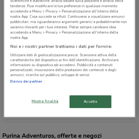
Via San Giovanni Vecchio, 84/86 Velletri
scientifiche e statistiche, analisi basate sulla posizione e analisi delle
tendenze. Puoi modificare le tue preferenze in qualsiasi momento
445 m
CHIUSO
accedendo a Menu > Privacy > Personalizzazione all'interno della
nostra App. Cosa succede se rifiuti: Continuerai a visualizzare annunci
pubblicitari, ma riguarderanno argomenti generici e probabilmente non
Via Roma, 209 Lariano
saranno rilevanti per i tuoi interessi. Potrai sempre cambiare idea
5.6 km
accedendo a Menu > Privacy > Personalizzazione all'interno della
nostra App.
Piazza G. Impastato, 10/13 Genzano Di Roma
Noi e i nostri partner trattiamo i dati per fornire:
7.5 km
CHIUSO
Utilizzare dati di geolocalizzazione precisi. Scansione attiva delle
caratteristiche del dispositivo ai fini dell’identificazione. Archiviare
informazioni su dispositivo e/o accedervi. Pubblicità e contenuti
Via delle Cerquette, snc Ariccia
personalizzati, misurazione delle prestazioni dei contenuti e degli
annunci, ricerche sul pubblico, sviluppo di servizi.
9.1 km
CHIUSO
Elenco dei partner
Via Campi D'Annibale, 157 Rocca Di Papa
9.3 km
CHIUSO
Mostra finalità
Accetto
Tutti i negozi Purina Adventuros
Purina Adventuros, offerte e negozi