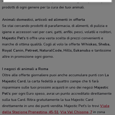
vendita di
Roma
trovi sconti e promozioni del giorno per comprare
prodotti di ogni genere per la cura dei tuoi animali.
Animali domestici, articoli ed alimenti in offerta
Se stai cercando prodotti di parafarmacia, di alimenti, di pulizia e
igiene e accessori vari per cani, gatti, anfibi, pesci, volatili e roditori,
Majestic Pet's
ti offre una vasta scelta di prezzi convenienti e
marche di ottima qualità. Cogli al volo le offerte
Whiskas, Sheba,
Royal Canin, Petreet, NaturalCode, Hills, Eukanub
a e tantissime
altre in promozione ogni giorno.
I negozi di animali a Roma
Oltre alle offerte giornaliere puoi anche accumulare punti con
La
Majestic Card
, la carta fedeltà a quattro zampe che ti farà
risparmiare sulle tuoi prossimi acquisti in uno dei negozi
Majestic
Pet’s
: per ogni Euro speso, avrai un punto accreditato direttamente
sulla tua Card. Ritira gratuitamente la tua Majestic Card
direttamente in uno dei punti vendita. Majestic Pet's lo trovi
Viale
della Stazione Prenestina, 45-51
,
Via Val Chisone, 7
in zona