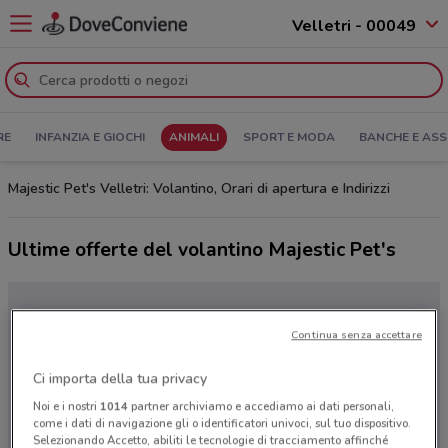
Velletri - 00049
RE
INFANZIA E GIOCHI
ANIMALI
SPORT E MODA
BANCHE E ASS
Majestic Pet's Velletri: Volantino, Orari di apertura e Indirizzi
Ultime offerte del volantino Majestic Pet's
Continua senza accettare
Ci importa della tua privacy
Noi e i nostri
1014
partner archiviamo e accediamo ai dati personali,
come i dati di navigazione gli o identificatori univoci, sul tuo dispositivo.
Selezionando Accetto, abiliti le tecnologie di tracciamento affinché