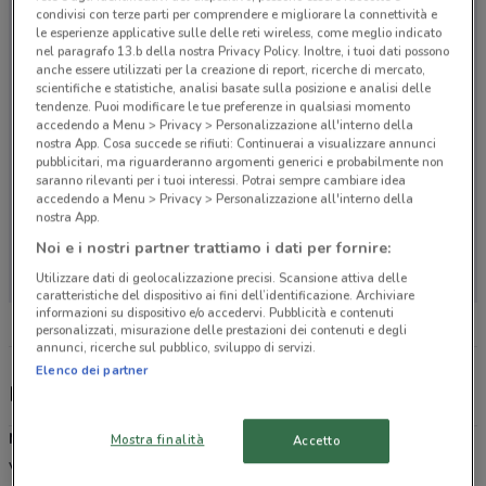
condivisi con terze parti per comprendere e migliorare la connettività e
le esperienze applicative sulle delle reti wireless, come meglio indicato
nel paragrafo 13.b della nostra Privacy Policy. Inoltre, i tuoi dati possono
anche essere utilizzati per la creazione di report, ricerche di mercato,
scientifiche e statistiche, analisi basate sulla posizione e analisi delle
tendenze. Puoi modificare le tue preferenze in qualsiasi momento
accedendo a Menu > Privacy > Personalizzazione all'interno della
nostra App. Cosa succede se rifiuti: Continuerai a visualizzare annunci
pubblicitari, ma riguarderanno argomenti generici e probabilmente non
saranno rilevanti per i tuoi interessi. Potrai sempre cambiare idea
accedendo a Menu > Privacy > Personalizzazione all'interno della
nostra App.
Non ci sono negozi nelle vicinanze
Noi e i nostri partner trattiamo i dati per fornire:
Utilizzare dati di geolocalizzazione precisi. Scansione attiva delle
caratteristiche del dispositivo ai fini dell’identificazione. Archiviare
informazioni su dispositivo e/o accedervi. Pubblicità e contenuti
personalizzati, misurazione delle prestazioni dei contenuti e degli
annunci, ricerche sul pubblico, sviluppo di servizi.
Elenco dei partner
Majestic Pet's, offerte e negozi
Majestic Pet's
è è il supermercato per i piccoli animali con 4 punti
Mostra finalità
Accetto
venditi distribuiti sul territorio di Roma. Ogni giorno nei 4 punti