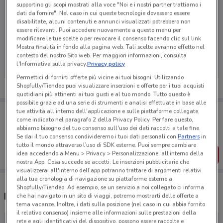
supportino gli scopi mostrati alla voce "Noi e i nostri partner trattiamo i
dati da fornire". Nel caso in cui queste tecnologie dovessero essere
disabilitate, alcuni contenuti e annunci visualizzati potrebbero non
essere rilevanti. Puoi accedere nuovamente a questo menu per
modificare le tue scelte o per revocare il consenso facendo clic sul link
Ci dispiace, al momento non abbiamo pubblicato
Mostra finalità in fondo alla pagina web. Tali scelte avranno effetto nel
volantini nella tua zona. Riprova più tardi.
contesto del nostro Sito web. Per maggiori informazioni, consulta
l'Informativa sulla privacy.
Privacy policy
Permettici di fornirti offerte più vicine ai tuoi bisogni: Utilizzando
Shopfully/Tiendeo puoi visualizzare inserzioni e offerte per i tuoi acquisti
quotidiani più attinenti ai tuoi gusti e al tuo mondo. Tutto questo è
possibile grazie ad una serie di strumenti e analisi effettuate in base alle
Porta DoveConviene sempre con te!
tue attività all'interno dell'applicazione e sulle piattaforme collegate,
come indicato nel paragrafo 2 della Privacy Policy. Per fare questo,
Puoi trovare le migliori offerte dei negozi vicino a te,
salvarle e creare la tua lista del risparmio, comodamente
abbiamo bisogno del tuo consenso sull'uso dei dati raccolti a tale fine.
dal tuo cellulare.
Se dai il tuo consenso condivideremo i tuoi dati personali con
Partners
in
tutto il mondo attraverso l’uso di SDK esterne. Puoi sempre cambiare
SCARICA L’APP
idea accedendo a Menu > Privacy > Personalizzazione, all’interno della
nostra App. Cosa succede se accetti: Le inserzioni pubblicitarie che
visualizzerai all'interno dell’app potranno trattare di argomenti relativi
alla tua cronologia di navigazione su piattaforme esterne a
Shopfully/Tiendeo. Ad esempio, se un servizio a noi collegato ci informa
Negozi Majestic Pet's a Velletri
che hai navigato in un sito di viaggi, potremo mostrarti delle offerte a
tema vacanze. Inoltre, i dati sulla posizione (nel caso in cui abbia fornito
il relativo consenso) insieme alle informazioni sulle prestazioni della
rete e agli identificativi del dispositivo, possono essere raccolte e