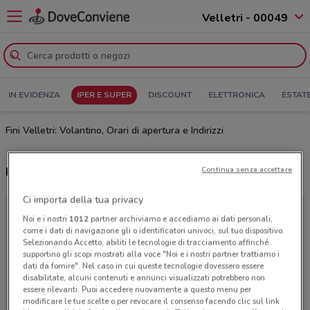
Velletri - 00049
IN EVIDENZA
IPER E SUPER
DISCOUNT
ELETTRONICA
ESTAT
Fini Velletri: Volantino, Orari di apertura e Indirizzi
Ultime offerte del volantino Fini
Continua senza accettare
Ci importa della tua privacy
Noi e i nostri
1012
partner archiviamo e accediamo ai dati personali,
come i dati di navigazione gli o identificatori univoci, sul tuo dispositivo.
Selezionando Accetto, abiliti le tecnologie di tracciamento affinché
supportino gli scopi mostrati alla voce "Noi e i nostri partner trattiamo i
dati da fornire". Nel caso in cui queste tecnologie dovessero essere
disabilitate, alcuni contenuti e annunci visualizzati potrebbero non
essere rilevanti. Puoi accedere nuovamente a questo menu per
modificare le tue scelte o per revocare il consenso facendo clic sul link