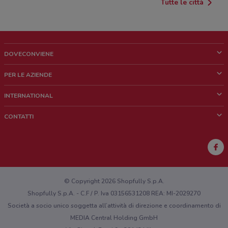
Tutte le città
DOVECONVIENE
Cos'è DoveConviene
PER LE AZIENDE
Chi siamo
Cosa facciamo
INTERNATIONAL
News e media
Richieste commerciali e marketing
Brazil
CONTATTI
Lavora con noi
Mexico
Segnalazione punto vendita
France
Segnalazione Volantino
Australia
Hai un malfunzionamento sul web o sull'app?
New Zealand
© Copyright 2026 Shopfully S.p.A.
Shopfully S.p.A. - C.F / P. Iva 03156531208 REA: MI-2029270
Società a socio unico soggetta all’attività di direzione e coordinamento di
MEDIA Central Holding GmbH