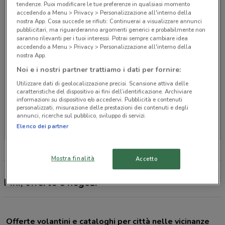
tendenze. Puoi modificare le tue preferenze in qualsiasi momento
accedendo a Menu > Privacy > Personalizzazione all'interno della
nostra App. Cosa succede se rifiuti: Continuerai a visualizzare annunci
pubblicitari, ma riguarderanno argomenti generici e probabilmente non
saranno rilevanti per i tuoi interessi. Potrai sempre cambiare idea
accedendo a Menu > Privacy > Personalizzazione all'interno della
nostra App.
Noi e i nostri partner trattiamo i dati per fornire:
Utilizzare dati di geolocalizzazione precisi. Scansione attiva delle
caratteristiche del dispositivo ai fini dell’identificazione. Archiviare
informazioni su dispositivo e/o accedervi. Pubblicità e contenuti
personalizzati, misurazione delle prestazioni dei contenuti e degli
Non ci sono negozi nelle vicinanze
annunci, ricerche sul pubblico, sviluppo di servizi.
Elenco dei partner
Mostra finalità
Accetto
Fini, offerte e negozi
Offerte volantini e cataloghi per città nelle vicinanze