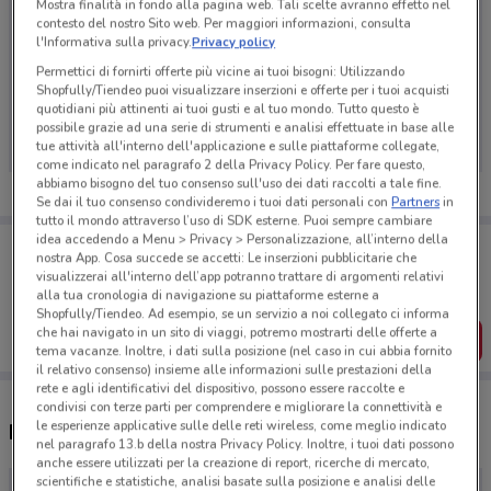
Mostra finalità in fondo alla pagina web. Tali scelte avranno effetto nel
contesto del nostro Sito web. Per maggiori informazioni, consulta
l'Informativa sulla privacy.
Privacy policy
Permettici di fornirti offerte più vicine ai tuoi bisogni: Utilizzando
Ci dispiace, al momento non abbiamo pubblicato
Shopfully/Tiendeo puoi visualizzare inserzioni e offerte per i tuoi acquisti
quotidiani più attinenti ai tuoi gusti e al tuo mondo. Tutto questo è
volantini nella tua zona. Riprova più tardi.
possibile grazie ad una serie di strumenti e analisi effettuate in base alle
tue attività all'interno dell'applicazione e sulle piattaforme collegate,
come indicato nel paragrafo 2 della Privacy Policy. Per fare questo,
abbiamo bisogno del tuo consenso sull'uso dei dati raccolti a tale fine.
Se dai il tuo consenso condivideremo i tuoi dati personali con
Partners
in
tutto il mondo attraverso l’uso di SDK esterne. Puoi sempre cambiare
idea accedendo a Menu > Privacy > Personalizzazione, all’interno della
Porta DoveConviene sempre con te!
nostra App. Cosa succede se accetti: Le inserzioni pubblicitarie che
Puoi trovare le migliori offerte dei negozi vicino a te,
visualizzerai all'interno dell’app potranno trattare di argomenti relativi
salvarle e creare la tua lista del risparmio, comodamente
alla tua cronologia di navigazione su piattaforme esterne a
dal tuo cellulare.
Shopfully/Tiendeo. Ad esempio, se un servizio a noi collegato ci informa
che hai navigato in un sito di viaggi, potremo mostrarti delle offerte a
SCARICA L’APP
tema vacanze. Inoltre, i dati sulla posizione (nel caso in cui abbia fornito
il relativo consenso) insieme alle informazioni sulle prestazioni della
rete e agli identificativi del dispositivo, possono essere raccolte e
condivisi con terze parti per comprendere e migliorare la connettività e
le esperienze applicative sulle delle reti wireless, come meglio indicato
Negozi Fini a Velletri
nel paragrafo 13.b della nostra Privacy Policy. Inoltre, i tuoi dati possono
anche essere utilizzati per la creazione di report, ricerche di mercato,
scientifiche e statistiche, analisi basate sulla posizione e analisi delle