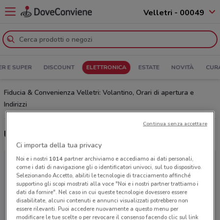
Velletri - 00049
ER E SUPER
DISCOUNT
ELETTRONICA
ESTATE
NOVITÀ
CUR
Fiducia & Convenienza Velletri: Volantino, Orari di apertura e
Indirizzi
Continua senza accettare
Ultime offerte del volantino Fiducia & Convenienza
Ci importa della tua privacy
Noi e i nostri
1014
partner archiviamo e accediamo ai dati personali,
come i dati di navigazione gli o identificatori univoci, sul tuo dispositivo.
Selezionando Accetto, abiliti le tecnologie di tracciamento affinché
supportino gli scopi mostrati alla voce "Noi e i nostri partner trattiamo i
dati da fornire". Nel caso in cui queste tecnologie dovessero essere
disabilitate, alcuni contenuti e annunci visualizzati potrebbero non
essere rilevanti. Puoi accedere nuovamente a questo menu per
modificare le tue scelte o per revocare il consenso facendo clic sul link