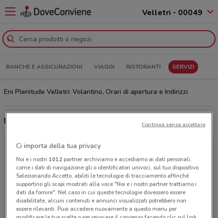
Velletri - 00049
BANCHE E ASSICURAZIONI
VIAGGI
RISTORANTI
SERVIZI
Eni Plenitude Velletri: Volantino, Orari di apertura e Indirizzi
Ultime offerte del volantino Eni Plenitude
Continua senza accettare
Ci importa della tua privacy
Noi e i nostri
1012
partner archiviamo e accediamo ai dati personali,
come i dati di navigazione gli o identificatori univoci, sul tuo dispositivo.
Selezionando Accetto, abiliti le tecnologie di tracciamento affinché
supportino gli scopi mostrati alla voce "Noi e i nostri partner trattiamo i
dati da fornire". Nel caso in cui queste tecnologie dovessero essere
disabilitate, alcuni contenuti e annunci visualizzati potrebbero non
essere rilevanti. Puoi accedere nuovamente a questo menu per
modificare le tue scelte o per revocare il consenso facendo clic sul link