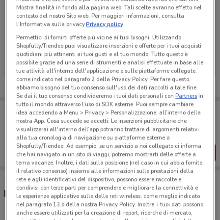
Mostra finalità in fondo alla pagina web. Tali scelte avranno effetto nel
contesto del nostro Sito web. Per maggiori informazioni, consulta
l'Informativa sulla privacy.
Privacy policy
Permettici di fornirti offerte più vicine ai tuoi bisogni: Utilizzando
Ci dispiace, al momento non abbiamo pubblicato
Shopfully/Tiendeo puoi visualizzare inserzioni e offerte per i tuoi acquisti
volantini nella tua zona. Riprova più tardi.
quotidiani più attinenti ai tuoi gusti e al tuo mondo. Tutto questo è
possibile grazie ad una serie di strumenti e analisi effettuate in base alle
tue attività all'interno dell'applicazione e sulle piattaforme collegate,
come indicato nel paragrafo 2 della Privacy Policy. Per fare questo,
abbiamo bisogno del tuo consenso sull'uso dei dati raccolti a tale fine.
Se dai il tuo consenso condivideremo i tuoi dati personali con
Partners
in
tutto il mondo attraverso l’uso di SDK esterne. Puoi sempre cambiare
Porta DoveConviene sempre con te!
idea accedendo a Menu > Privacy > Personalizzazione, all’interno della
Puoi trovare le migliori offerte dei negozi vicino a te,
nostra App. Cosa succede se accetti: Le inserzioni pubblicitarie che
salvarle e creare la tua lista del risparmio, comodamente
visualizzerai all'interno dell’app potranno trattare di argomenti relativi
dal tuo cellulare.
alla tua cronologia di navigazione su piattaforme esterne a
Shopfully/Tiendeo. Ad esempio, se un servizio a noi collegato ci informa
SCARICA L’APP
che hai navigato in un sito di viaggi, potremo mostrarti delle offerte a
tema vacanze. Inoltre, i dati sulla posizione (nel caso in cui abbia fornito
il relativo consenso) insieme alle informazioni sulle prestazioni della
rete e agli identificativi del dispositivo, possono essere raccolte e
condivisi con terze parti per comprendere e migliorare la connettività e
Negozi Eni Plenitude a Velletri
le esperienze applicative sulle delle reti wireless, come meglio indicato
nel paragrafo 13.b della nostra Privacy Policy. Inoltre, i tuoi dati possono
anche essere utilizzati per la creazione di report, ricerche di mercato,