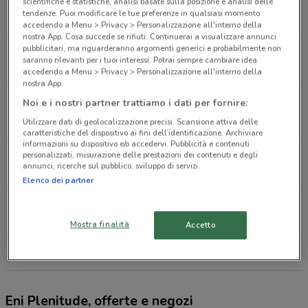
Via Gaetano Donizzetti, 37 Albano Laziale
scientifiche e statistiche, analisi basate sulla posizione e analisi delle
tendenze. Puoi modificare le tue preferenze in qualsiasi momento
11 km
accedendo a Menu > Privacy > Personalizzazione all'interno della
nostra App. Cosa succede se rifiuti: Continuerai a visualizzare annunci
pubblicitari, ma riguarderanno argomenti generici e probabilmente non
C.So Della Repubblica, 137 Cisterna Di Latina
saranno rilevanti per i tuoi interessi. Potrai sempre cambiare idea
11.6 km
accedendo a Menu > Privacy > Personalizzazione all'interno della
nostra App.
Via Arturo Toscanini 144 Aprilia
Noi e i nostri partner trattiamo i dati per fornire:
15.3 km
Utilizzare dati di geolocalizzazione precisi. Scansione attiva delle
caratteristiche del dispositivo ai fini dell’identificazione. Archiviare
informazioni su dispositivo e/o accedervi. Pubblicità e contenuti
Via Seghetti, 44 Frascati
personalizzati, misurazione delle prestazioni dei contenuti e degli
annunci, ricerche sul pubblico, sviluppo di servizi.
15.6 km
Elenco dei partner
Via Mura Dei Francesi, 197 G/H Ciampino
18.5 km
Mostra finalità
Accetto
Tutti i negozi Eni Plenitude
Eni Plenitude, offerte e negozi