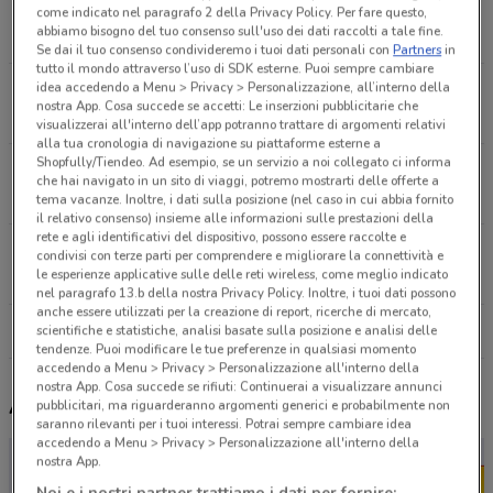
Cantello
come indicato nel paragrafo 2 della Privacy Policy. Per fare questo,
abbiamo bisogno del tuo consenso sull'uso dei dati raccolti a tale fine.
4.8 km
APERTO
Se dai il tuo consenso condivideremo i tuoi dati personali con
Partners
in
tutto il mondo attraverso l’uso di SDK esterne. Puoi sempre cambiare
idea accedendo a Menu > Privacy > Personalizzazione, all’interno della
Via Risorgimento, 23 Bodio Lomnago
nostra App. Cosa succede se accetti: Le inserzioni pubblicitarie che
6.9 km
CHIUSO
visualizzerai all'interno dell’app potranno trattare di argomenti relativi
alla tua cronologia di navigazione su piattaforme esterne a
Shopfully/Tiendeo. Ad esempio, se un servizio a noi collegato ci informa
Via Cesare Battisti Daverio
che hai navigato in un sito di viaggi, potremo mostrarti delle offerte a
7.2 km
CHIUSO
tema vacanze. Inoltre, i dati sulla posizione (nel caso in cui abbia fornito
il relativo consenso) insieme alle informazioni sulle prestazioni della
rete e agli identificativi del dispositivo, possono essere raccolte e
Viale Ticino, 83 Gavirate
condivisi con terze parti per comprendere e migliorare la connettività e
le esperienze applicative sulle delle reti wireless, come meglio indicato
9.4 km
CHIUSO
nel paragrafo 13.b della nostra Privacy Policy. Inoltre, i tuoi dati possono
anche essere utilizzati per la creazione di report, ricerche di mercato,
Tutti i negozi Dpiu
scientifiche e statistiche, analisi basate sulla posizione e analisi delle
tendenze. Puoi modificare le tue preferenze in qualsiasi momento
accedendo a Menu > Privacy > Personalizzazione all'interno della
nostra App. Cosa succede se rifiuti: Continuerai a visualizzare annunci
Altri volantini nelle vicinanze
pubblicitari, ma riguarderanno argomenti generici e probabilmente non
saranno rilevanti per i tuoi interessi. Potrai sempre cambiare idea
accedendo a Menu > Privacy > Personalizzazione all'interno della
nostra App.
Noi e i nostri partner trattiamo i dati per fornire: