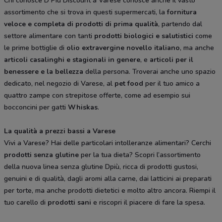
Chi conosce D Più Discount a Varese conosce anche il vasto
assortimento che si trova in questi supermercati, la
fornitura
veloce e completa di prodotti di prima qualità
, partendo dal
settore alimentare con tanti
prodotti biologici e salutistici
come
le prime bottiglie di
olio extravergine novello italiano
, ma anche
articoli casalinghi e stagionali in genere
, e
articoli per il
benessere e la bellezza
della persona. Troverai anche uno spazio
dedicato, nel negozio di Varese, al
pet food
per il tuo amico a
quattro zampe con strepitose offerte, come ad esempio sui
bocconcini per gatti
Whiskas
.
La qualità a prezzi bassi a Varese
Vivi a Varese? Hai delle particolari intolleranze alimentari? Cerchi
prodotti senza glutine
per la tua dieta? Scopri l’assortimento
della nuova linea senza glutine Dpiù, ricca di prodotti gustosi,
genuini e di qualità, dagli aromi alla carne, dai latticini ai preparati
per torte, ma anche prodotti dietetici e molto altro ancora. Riempi il
tuo carello di
prodotti sani
e riscopri il piacere di fare la spesa.