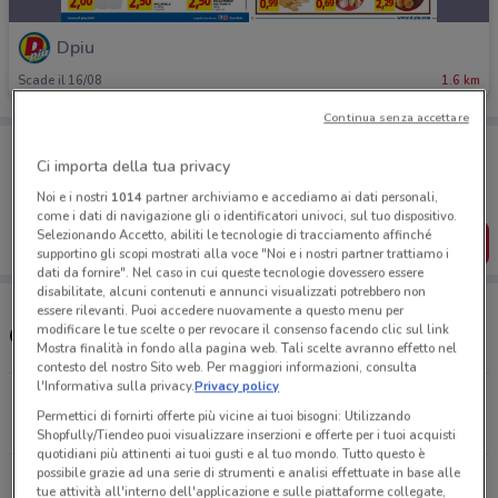
Dpiu
Scade il 16/08
1.6 km
Continua senza accettare
Porta DoveConviene sempre con te!
Ci importa della tua privacy
Puoi trovare le migliori offerte dei negozi vicino a te,
salvarle e creare la tua lista del risparmio, comodamente
Noi e i nostri
1014
partner archiviamo e accediamo ai dati personali,
dal tuo cellulare.
come i dati di navigazione gli o identificatori univoci, sul tuo dispositivo.
Selezionando Accetto, abiliti le tecnologie di tracciamento affinché
SCARICA L’APP
supportino gli scopi mostrati alla voce "Noi e i nostri partner trattiamo i
dati da fornire". Nel caso in cui queste tecnologie dovessero essere
disabilitate, alcuni contenuti e annunci visualizzati potrebbero non
essere rilevanti. Puoi accedere nuovamente a questo menu per
modificare le tue scelte o per revocare il consenso facendo clic sul link
Orari e Negozi Dpiù
Mostra finalità in fondo alla pagina web. Tali scelte avranno effetto nel
contesto del nostro Sito web. Per maggiori informazioni, consulta
l'Informativa sulla privacy.
Privacy policy
Viale Valganna, 85 Varese
Permettici di fornirti offerte più vicine ai tuoi bisogni: Utilizzando
1.6 km
APERTO
Shopfully/Tiendeo puoi visualizzare inserzioni e offerte per i tuoi acquisti
quotidiani più attinenti ai tuoi gusti e al tuo mondo. Tutto questo è
possibile grazie ad una serie di strumenti e analisi effettuate in base alle
Via Cacciatore delle Alpi - angolo via Elvezia
tue attività all'interno dell'applicazione e sulle piattaforme collegate,