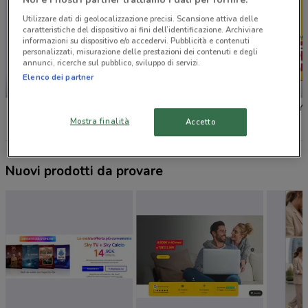
Utilizzare dati di geolocalizzazione precisi. Scansione attiva delle
caratteristiche del dispositivo ai fini dell’identificazione. Archiviare
informazioni su dispositivo e/o accedervi. Pubblicità e contenuti
personalizzati, misurazione delle prestazioni dei contenuti e degli
annunci, ricerche sul pubblico, sviluppo di servizi.
Elenco dei partner
-3 GIORNI
SCADE OGGI
Lidl
MD
PENNY
Mostra finalità
Accetto
Nuovi prodotti da provare