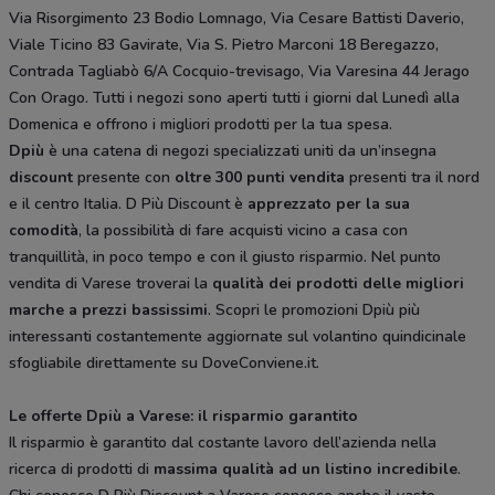
Via Risorgimento 23 Bodio Lomnago, Via Cesare Battisti Daverio,
Viale Ticino 83 Gavirate, Via S. Pietro Marconi 18 Beregazzo,
Contrada Tagliabò 6/A Cocquio-trevisago, Via Varesina 44 Jerago
Con Orago. Tutti i negozi sono aperti tutti i giorni dal Lunedì alla
Domenica e offrono i migliori prodotti per la tua spesa.
Dpiù
è una catena di negozi specializzati uniti da un’insegna
discount
presente con
oltre 300 punti vendita
presenti tra il nord
e il centro Italia. D Più Discount è
apprezzato per la sua
comodità
, la possibilità di fare acquisti vicino a casa con
tranquillità, in poco tempo e con il giusto risparmio. Nel punto
vendita di Varese troverai la
qualità dei prodotti delle migliori
marche a prezzi bassissimi
. Scopri le promozioni Dpiù più
interessanti costantemente aggiornate sul volantino quindicinale
sfogliabile direttamente su DoveConviene.it.
Le offerte Dpiù a Varese: il risparmio garantito
Il risparmio è garantito dal costante lavoro dell’azienda nella
ricerca di prodotti di
massima qualità ad un listino incredibile
.